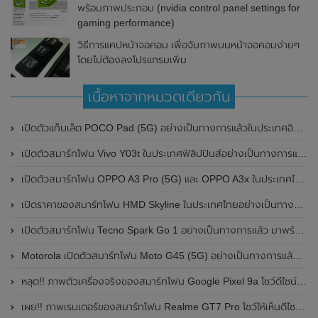
พร้อมภาพประกอบ (nvidia control panel settings for
gaming performance)
วิธีการแคปหน้าจอคอม เพื่อจับภาพบนหน้าจอคอมง่ายๆ
โดยไม่ต้องลงโปรแกรมเพิ่ม
เนื้อหาจากหมวดเดียวกัน
เปิดตัวแท็บเล็ต POCO Pad (5G) อย่างเป็นทางการแล้วในประเทศอินเดีย มาพร้อมชิปเซ็ต Snapdragon 7s Gen 2 ของ Qualcomm และรองรับเครือข่าย 5G
เปิดตัวสมาร์ทโฟน Vivo Y03t ในประเทศฟิลิปปินส์อย่างเป็นทางการแล้ว มาพร้อมชิปเซ็ต Unisoc T612 , กล้องหลัง ความละเอียด 13MP , แบตเตอรี่ 5,000mAh และหน้าจอแสดงผล LCD / 90Hz
เปิดตัวสมาร์ทโฟน OPPO A3 Pro (5G) และ OPPO A3x ในประเทศไทยอย่างเป็นทางการแล้ว ในราคาเริ่มต้นเพียง 3,999 บาท
เปิดราคาของสมาร์ทโฟน HMD Skyline ในประเทศไทยอย่างเป็นทางการแล้ว ราคา 14,990 บาท
เปิดตัวสมาร์ทโฟน Tecno Spark Go 1 อย่างเป็นทางการแล้ว มาพร้อมหน้าจอแสดงผล LCD / 120Hz , แบตเตอรี่ 5,000mAh และใช้ชิปเซ็ต Unisoc
Motorola เปิดตัวสมาร์ทโฟน Moto G45 (5G) อย่างเป็นทางการแล้วในอินเดีย
หลุด!! ภาพตัวเครื่องจริงของสมาร์ทโฟน Google Pixel 9a โชว์ดีไซน์ใหม่ กล้องหลังแบนราบ ไม่มีกรอบของกล้องแล้ว
เผย!! ภาพเรนเดอร์ของสมาร์ทโฟน Realme GT7 Pro โชว์ให้เห็นดีไซน์ใหม่ พร้อมเผยรายละเอียดสเปกที่สำคัญบางส่วน