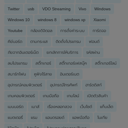
Twitter
usb
VDO Streaming
Vivo
Windows
Windows 10
windows 8
windows xp
Xiaomi
Youtube
กล้องดิจิตอล
การตั้งค่าระบบ
การ์ดจอ
คีย์บอร์ด
ตามกระแส
ติดตั้งโปรแกรม
ฟอนต์
ภัยจากอินเตอร์เน็ต
ยกเลิกการให้บริการ
รหัสผ่าน
ลบโปรแกรม
สติ๊กเกอร์
สติ๊กเกอร์เฟสบุ๊ค
สติ๊กเกอร์ไลน์
สมาร์ทโฟน
หูฟังไร้สาย
อินเตอร์เนต
อุปกรณ์คอมพิวเตอร์
อุปกรณ์โทรศัพท์
ฮาร์ดดิสก์
เกมคอมพิวเตอร์
เกมมือถือ
เกมไลน์
เปิดตัวสินค้า
เมนบอร์ด
เมาส์
เรื่องหลอกลวง
เว็บไซต์
แท็บเล็ต
แบตเตอรี่
แรม
แอนดรอยด์
แอพมือถือ
โนเกีย