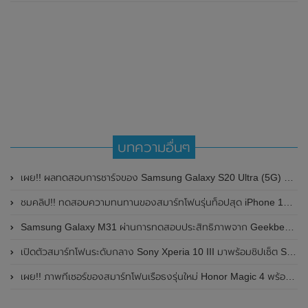
บทความอื่นๆ
เผย!! ผลทดสอบการชาร์จของ Samsung Galaxy S20 Ultra (5G) รวดเร็วน่าประทับใจ
ชมคลิป!! ทดสอบความทนทานของสมาร์ทโฟนรุ่นท็อปสุด iPhone 13 Pro Max จาก JerryRigEverthing
Samsung Galaxy M31 ผ่านการทดสอบประสิทธิภาพจาก Geekbench แล้ว มาพร้อมชิป Exynos 9611 SoC
เปิดตัวสมาร์ทโฟนระดับกลาง Sony Xperia 10 III มาพร้อมชิปเซ็ต Snapdragon 690 และกล้องหลัง 3 ตัว
เผย!! ภาพทีเซอร์ของสมาร์ทโฟนเรือธงรุ่นใหม่ Honor Magic 4 พร้อมเผยผลคะแนนบน Geekbench