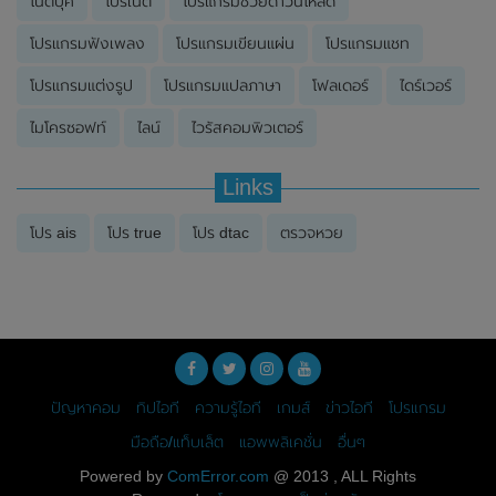
โน๊ตบุ๊ค
โปรเน็ต
โปรแกรมช่วยดาวน์โหลด
โปรแกรมฟังเพลง
โปรแกรมเขียนแผ่น
โปรแกรมแชท
โปรแกรมแต่งรูป
โปรแกรมแปลภาษา
โฟลเดอร์
ไดร์เวอร์
ไมโครซอฟท์
ไลน์
ไวรัสคอมพิวเตอร์
Links
โปร ais
โปร true
โปร dtac
ตรวจหวย
ปัญหาคอม
ทิปไอที
ความรู้ไอที
เกมส์
ข่าวไอที
โปรแกรม
มือถือ/แท็บเล็ต
แอพพลิเคชั่น
อื่นๆ
Powered by
ComError.com
@ 2013 , ALL Rights