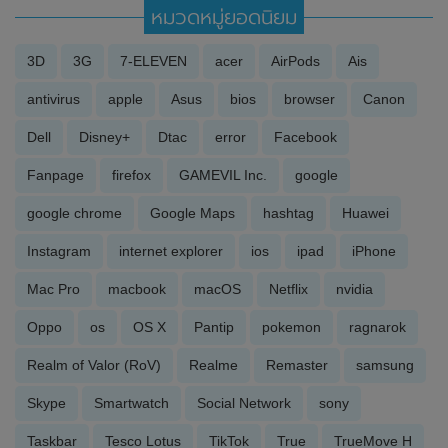
หมวดหมู่ยอดนิยม
3D
3G
7-ELEVEN
acer
AirPods
Ais
antivirus
apple
Asus
bios
browser
Canon
Dell
Disney+
Dtac
error
Facebook
Fanpage
firefox
GAMEVIL Inc.
google
google chrome
Google Maps
hashtag
Huawei
Instagram
internet explorer
ios
ipad
iPhone
Mac Pro
macbook
macOS
Netflix
nvidia
Oppo
os
OS X
Pantip
pokemon
ragnarok
Realm of Valor (RoV)
Realme
Remaster
samsung
Skype
Smartwatch
Social Network
sony
Taskbar
Tesco Lotus
TikTok
True
TrueMove H