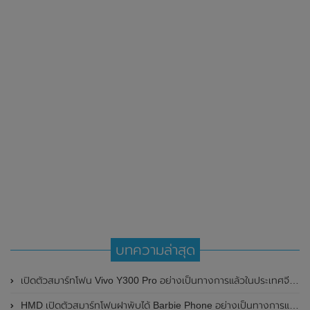
บทความล่าสุด
เปิดตัวสมาร์ทโฟน Vivo Y300 Pro อย่างเป็นทางการแล้วในประเทศจีน มาพร้อมดีไซน์พรีเมี่ยม ทนทาน และแบตเตอรี่สุดอึดขนาดใหญ่ 6,500mAh พร้อมรองรับการชาร์จไว 80W
HMD เปิดตัวสมาร์ทโฟนฝาพับได้ Barbie Phone อย่างเป็นทางการแล้ว มาพร้อมธีมสีชมพูสดใส