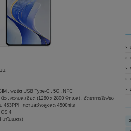
เ
ห
G
 มม.
ห
al SIM , พอร์ต USB Type-C , 5G , NFC
ว , ความละเอียด (1260 x 2800 พิกเซล) , อัตราการรีเฟรช
น่น 453PPI , ความสว่างสูงสุด 4500nits
n OS 4
4 นาโนเมตร)