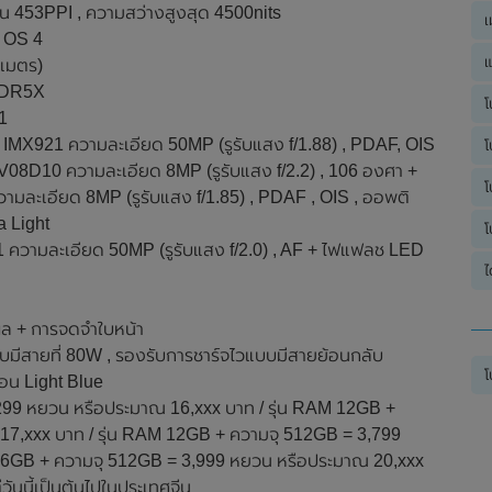
น่น 453PPI , ความสว่างสูงสุด 4500nits
เ
n OS 4
แ
นเมตร)
DDR5X
โ
1
ny IMX921 ความละเอียด 50MP (รูรับแสง f/1.88) , PDAF, OIS
โ
OV08D10 ความละเอียด 8MP (รูรับแสง f/2.2) , 106 องศา +
โ
ามละเอียด 8MP (รูรับแสง f/1.85) , PDAF , OIS , ออพติ
 Light
โ
1 ความละเอียด 50MP (รูรับแสง f/2.0) , AF + ไฟแฟลช LED
ไ
ผล + การจดจำใบหน้า
บมีสายที่ 80W , รองรับการชาร์จไวแบบมีสายย้อนกลับ
โ
อ่อน Light Blue
,299 หยวน หรือประมาณ 16,xxx บาท / รุ่น RAM 12GB +
7,xxx บาท / รุ่น RAM 12GB + ความจุ 512GB = 3,799
 16GB + ความจุ 512GB = 3,999 หยวน หรือประมาณ 20,xxx
ันนี้เป็นต้นไปในประเทศจีน