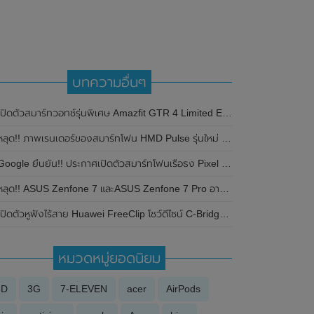
บทความอื่นๆ
ปิดตัวสมาร์ทวอทช์รุ่นพิเศษ Amazfit GTR 4 Limited Edition มาพร้อมดีไซน์กรอบสแตนเลสสตีล
ลุด!! ภาพเรนเดอร์ของสมาร์ทโฟน HMD Pulse รุ่นใหม่ พร้อมเผยรายละเอียดสเปกที่สำคัญบางส่วน
oogle ยืนยัน!! ประกาศเปิดตัวสมาร์ทโฟนเรือธง Pixel 5 อย่างเป็นทางการ ในวันที่ 30 กันยายน 2020 นี้
ลุด!! ASUS Zenfone 7 และASUS Zenfone 7 Pro อาจมาพร้อมชิปเซ็ต Snapdragon 865 และชิปเซ็ต Snapdragon 865+ตามลำดับ
เปิดตัวหูฟังไร้สาย Huawei FreeClip โชว์ดีไซน์ C-Bridge แบบใหม่ ดูแปลกตา
หมวดหมู่ยอดนิยม
3D
3G
7-ELEVEN
acer
AirPods