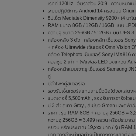
เรทที่ 120Hz , อัตราส่วน 20:9 , ความหนาแ
ระบบปฏิบัติการ Android 14 ครอบบน Origi
ชิปเซ็ต Mediatek Dimensity 9200+ (4 นาโ
RAM ขนาด 8GB / 12GB / 16GB แบบ LP
ความจุ ขนาด 256GB / 512GB แบบ UFS 3.
กล้องหลัง 3 ตัว : กล้องหลัก เซ็นเซอร์ So
+ กล้อง Ultrawide เซ็นเซอร์ OmniVision 
กล้อง Telephoto เซ็นเซอร์ Sony IMX816 คว
คอลซูม 2 เท่า + ไฟแฟลช LED วงแหวน Aura
กล้องหน้าแบบเจาะรู เซ็นเซอร์ Samsung JN
คู่
มีลำโพงคู่สเตอริโอ
รองรับเซ็นเซอร์สแกนลายนิ้วมือใต้จอแสดง
แบตเตอรี่ 5,500mAh , รองรับการชาร์จไวแบ
มี 3 สี : สีเทา Gray , สีเขียว Green และสีฟ้า
ราคา : รุ่น RAM 8GB + ความจุ 256GB = 3
ความจุ 256GB = 3,499 หยวน หรือประมาณ 1
หยวน หรือประมาณ 19,xxx บาท / รุ่น RAM
บาท วางจำหน่ายอย่างเป็นทางการแล้วตั้งแต่ว