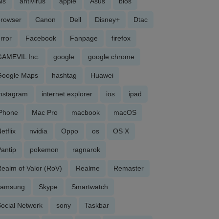
is
antivirus
apple
Asus
bios
browser
Canon
Dell
Disney+
Dtac
rror
Facebook
Fanpage
firefox
GAMEVIL Inc.
google
google chrome
Google Maps
hashtag
Huawei
Instagram
internet explorer
ios
ipad
iPhone
Mac Pro
macbook
macOS
etflix
nvidia
Oppo
os
OS X
antip
pokemon
ragnarok
ealm of Valor (RoV)
Realme
Remaster
samsung
Skype
Smartwatch
ocial Network
sony
Taskbar