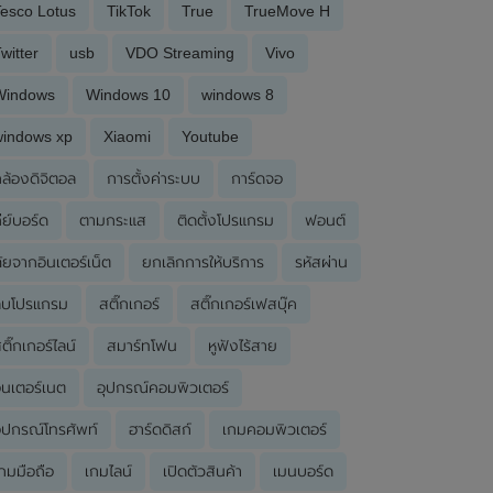
esco Lotus
TikTok
True
TrueMove H
witter
usb
VDO Streaming
Vivo
Windows
Windows 10
windows 8
windows xp
Xiaomi
Youtube
ล้องดิจิตอล
การตั้งค่าระบบ
การ์ดจอ
ีย์บอร์ด
ตามกระแส
ติดตั้งโปรแกรม
ฟอนต์
ัยจากอินเตอร์เน็ต
ยกเลิกการให้บริการ
รหัสผ่าน
ลบโปรแกรม
สติ๊กเกอร์
สติ๊กเกอร์เฟสบุ๊ค
ติ๊กเกอร์ไลน์
สมาร์ทโฟน
หูฟังไร้สาย
ินเตอร์เนต
อุปกรณ์คอมพิวเตอร์
ุปกรณ์โทรศัพท์
ฮาร์ดดิสก์
เกมคอมพิวเตอร์
กมมือถือ
เกมไลน์
เปิดตัวสินค้า
เมนบอร์ด