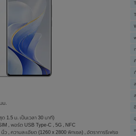
T
T
ก
ค
ภ
ส
 มม.
อ
สุด 1.5 ม. เป็นเวลา 30 นาที)
อ
al SIM , พอร์ต USB Type-C , 5G , NFC
เ
ว , ความละเอียด (1260 x 2800 พิกเซล) , อัตราการรีเฟรช