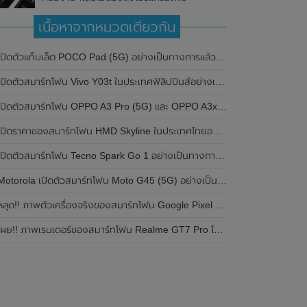
เนื้อหาจากหมวดเดียวกัน
ปิดตัวแท็บเล็ต POCO Pad (5G) อย่างเป็นทางการแล้วในประเทศอินเดีย มาพร้อมชิปเซ็ต Snapdragon 7s Gen 2 ของ Qualcomm และรองรับเครือข่าย 5G
ิดตัวสมาร์ทโฟน Vivo Y03t ในประเทศฟิลิปปินส์อย่างเป็นทางการแล้ว มาพร้อมชิปเซ็ต Unisoc T612 , กล้องหลัง ความละเอียด 13MP , แบตเตอรี่ 5,000mAh และหน้าจอแสดงผล LCD / 90Hz
ปิดตัวสมาร์ทโฟน OPPO A3 Pro (5G) และ OPPO A3x ในประเทศไทยอย่างเป็นทางการแล้ว ในราคาเริ่มต้นเพียง 3,999 บาท
ปิดราคาของสมาร์ทโฟน HMD Skyline ในประเทศไทยอย่างเป็นทางการแล้ว ราคา 14,990 บาท
ปิดตัวสมาร์ทโฟน Tecno Spark Go 1 อย่างเป็นทางการแล้ว มาพร้อมหน้าจอแสดงผล LCD / 120Hz , แบตเตอรี่ 5,000mAh และใช้ชิปเซ็ต Unisoc
Motorola เปิดตัวสมาร์ทโฟน Moto G45 (5G) อย่างเป็นทางการแล้วในอินเดีย
ลุด!! ภาพตัวเครื่องจริงของสมาร์ทโฟน Google Pixel 9a โชว์ดีไซน์ใหม่ กล้องหลังแบนราบ ไม่มีกรอบของกล้องแล้ว
ผย!! ภาพเรนเดอร์ของสมาร์ทโฟน Realme GT7 Pro โชว์ให้เห็นดีไซน์ใหม่ พร้อมเผยรายละเอียดสเปกที่สำคัญบางส่วน