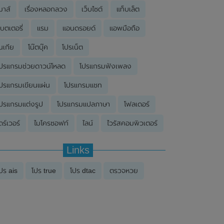
มาส์
เรื่องหลอกลวง
เว็บไซต์
แท็บเล็ต
บตเตอรี่
แรม
แอนดรอยด์
แอพมือถือ
นเกีย
โน๊ตบุ๊ค
โปรเน็ต
ปรแกรมช่วยดาวน์โหลด
โปรแกรมฟังเพลง
ปรแกรมเขียนแผ่น
โปรแกรมแชท
ปรแกรมแต่งรูป
โปรแกรมแปลภาษา
โฟลเดอร์
ดร์เวอร์
ไมโครซอฟท์
ไลน์
ไวรัสคอมพิวเตอร์
Links
ปร ais
โปร true
โปร dtac
ตรวจหวย