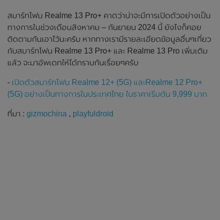
สมาร์ทโฟน Realme 13 Pro+ คาดว่าน่าจะมีการเปิดตัวอย่างเป็น
ทางการในช่วงเดือนสิงหาคม – กันยายน 2024 นี้ ยังไงก็คอย
ติดตามกันเอาไว้นะครับ หากทางเรามีรายละเอียดข้อมูลอื่นๆเกี่ยว
กับสมาร์ทโฟน Realme 13 Pro+ และ Realme 13 Pro เพิ่มเติม
แล้ว จะมาอัพเดทให้ได้ทราบกันเรื่อยๆครับ
-
เปิดตัวสมาร์ทโฟน Realme 12+ (5G) และRealme 12 Pro+
(5G) อย่างเป็นทางการในประเทศไทย ในราคาเริ่มต้น 9,999 บาท
ที่มา :
gizmochina
,
playfuldroid