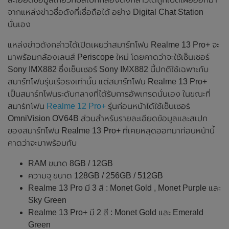
จากแหล่งข่าวชื่อดังที่เชื่อถือได้ อย่าง Digital Chat Station
นั่นเอง
แหล่งข่าวดังกล่าวได้เปิดเผยว่าสมาร์ทโฟน Realme 13 Pro+ จะ
มาพร้อมกล้องเลนส์ Periscope ใหม่ โดยคาดว่าจะใช้เซ็นเซอร์
Sony IMX882 ซึ่งเซ็นเซอร์ Sony IMX882 นี้ปกติใช้เฉพาะกับ
สมาร์ทโฟนรุ่นเรือธงเท่านั้น แต่สมาร์ทโฟน Realme 13 Pro+
เป็นสมาร์ทโฟนระดับกลางที่ได้รับการอัพเกรดนั่นเอง ในขณะที่
สมาร์ทโฟน
Realme 12 Pro+
รุ่นก่อนหน้าได้ใช้เซ็นเซอร์
OmniVision OV64B ส่วนสำหรับรายละเอียดข้อมูลและสเปก
ของสมาร์ทโฟน Realme 13 Pro+ ที่เคยหลุดออกมาก่อนหน้านี้
คาดว่าจะมาพร้อมกับ
RAM ขนาด 8GB / 12GB
ความจุ ขนาด 128GB / 256GB / 512GB
Realme 13 Pro มี 3 สี : Monet Gold , Monet Purple และ
Sky Green
Realme 13 Pro+ มี 2 สี : Monet Gold และ Emerald
Green