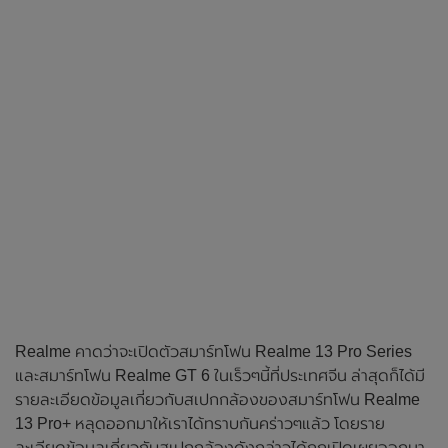
Realme คาดว่าจะเปิดตัวสมาร์ทโฟน Realme 13 Pro Series
และสมาร์ทโฟน Realme GT 6 ในเร็วๆนี้ที่ประเทศจีน ล่าสุดก็ได้มี
รายละเอียดข้อมูลเกี่ยวกับสเปกกล้องของสมาร์ทโฟน Realme
13 Pro+ หลุดออกมาให้เราได้ทราบกันคร่าวๆแล้ว โดยราย
ละเอียดข้อมูลเกี่ยวกับสเปกกล้องดังกล่าวได้ถูกเปิดเผยออกมา