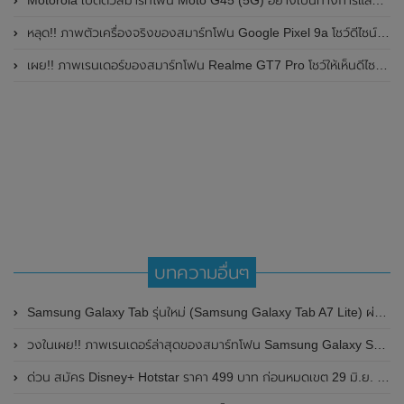
Motorola เปิดตัวสมาร์ทโฟน Moto G45 (5G) อย่างเป็นทางการแล้วในอินเดีย
หลุด!! ภาพตัวเครื่องจริงของสมาร์ทโฟน Google Pixel 9a โชว์ดีไซน์ใหม่ กล้องหลังแบนราบ ไม่มีกรอบของกล้องแล้ว
เผย!! ภาพเรนเดอร์ของสมาร์ทโฟน Realme GT7 Pro โชว์ให้เห็นดีไซน์ใหม่ พร้อมเผยรายละเอียดสเปกที่สำคัญบางส่วน
บทความอื่นๆ
Samsung Galaxy Tab รุ่นใหม่ (Samsung Galaxy Tab A7 Lite) ผ่านการรับรองจาก FCC , Geekbench และ TUV Rheinland แล้ว
วงในเผย!! ภาพเรนเดอร์ล่าสุดของสมาร์ทโฟน Samsung Galaxy S22 และ Samsung Galaxy S22+ ดีไซน์ของตัวเครื่องมีการเปลี่ยนแปลงเล็กน้อย
ด่วน สมัคร Disney+ Hotstar ราคา 499 บาท ก่อนหมดเขต 29 มิ.ย. 2566