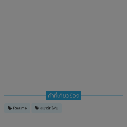
คำที่เกี่ยวข้อง
Realme
สมาร์ทโฟน