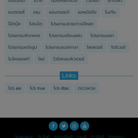
เมนบอร์ด
เมาส์
เรื่องหลอกลวง
เว็บไซต์
แท็บเล็ต
แบตเตอรี่
แรม
แอนดรอยด์
แอพมือถือ
โนเกีย
โน๊ตบุ๊ค
โปรเน็ต
โปรแกรมช่วยดาวน์โหลด
โปรแกรมฟังเพลง
โปรแกรมเขียนแผ่น
โปรแกรมแชท
โปรแกรมแต่งรูป
โปรแกรมแปลภาษา
โฟลเดอร์
ไดร์เวอร์
ไมโครซอฟท์
ไลน์
ไวรัสคอมพิวเตอร์
Links
โปร ais
โปร true
โปร dtac
ตรวจหวย
ปัญหาคอม
ทิปไอที
ความรู้ไอที
เกมส์
ข่าวไอที
โปรแกรม