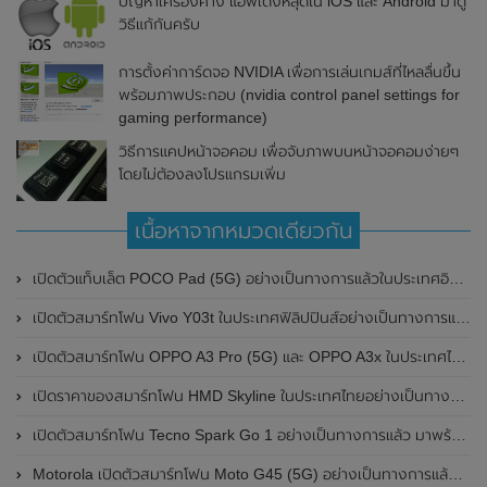
ปัญหาเครื่องค้าง แอพเด้งหลุดใน iOS และ Android มาดู
วิธีแก้กันครับ
การตั้งค่าการ์ดจอ NVIDIA เพื่อการเล่นเกมส์ที่ไหลลื่นขึ้น
พร้อมภาพประกอบ (nvidia control panel settings for
gaming performance)
วิธีการแคปหน้าจอคอม เพื่อจับภาพบนหน้าจอคอมง่ายๆ
โดยไม่ต้องลงโปรแกรมเพิ่ม
เนื้อหาจากหมวดเดียวกัน
เปิดตัวแท็บเล็ต POCO Pad (5G) อย่างเป็นทางการแล้วในประเทศอินเดีย มาพร้อมชิปเซ็ต Snapdragon 7s Gen 2 ของ Qualcomm และรองรับเครือข่าย 5G
เปิดตัวสมาร์ทโฟน Vivo Y03t ในประเทศฟิลิปปินส์อย่างเป็นทางการแล้ว มาพร้อมชิปเซ็ต Unisoc T612 , กล้องหลัง ความละเอียด 13MP , แบตเตอรี่ 5,000mAh และหน้าจอแสดงผล LCD / 90Hz
เปิดตัวสมาร์ทโฟน OPPO A3 Pro (5G) และ OPPO A3x ในประเทศไทยอย่างเป็นทางการแล้ว ในราคาเริ่มต้นเพียง 3,999 บาท
เปิดราคาของสมาร์ทโฟน HMD Skyline ในประเทศไทยอย่างเป็นทางการแล้ว ราคา 14,990 บาท
เปิดตัวสมาร์ทโฟน Tecno Spark Go 1 อย่างเป็นทางการแล้ว มาพร้อมหน้าจอแสดงผล LCD / 120Hz , แบตเตอรี่ 5,000mAh และใช้ชิปเซ็ต Unisoc
Motorola เปิดตัวสมาร์ทโฟน Moto G45 (5G) อย่างเป็นทางการแล้วในอินเดีย