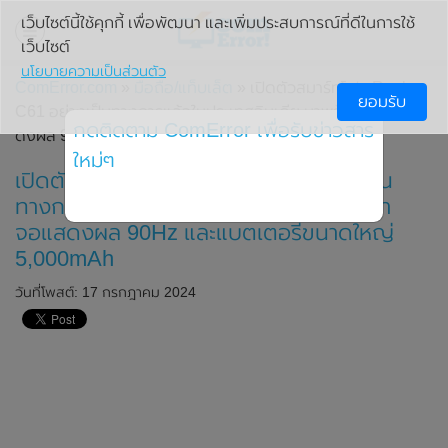
เว็บไซต์นี้ใช้คุกกี้ เพื่อพัฒนา และเพิ่มประสบการณ์ที่ดีในการใช้
เว็บไซต์
นโยบายความเป็นส่วนตัว
ComError.com
»
มือถือ/แท็บเล็ต
» เปิดตัวสมาร์ทโฟน Realme
ยอมรับ
C61 อย่างเป็นทางการแล้วในประเทศอินเดีย มาพร้อมหน้าจอแส
กดติดตาม ComError เพื่อรับข่าวสาร
ดงผล 90Hz และแบตเตอรี่ขนาดใหญ่ 5,000mAh
ใหม่ๆ
เปิดตัวสมาร์ทโฟน Realme C61 อย่างเป็น
ทางการแล้วในประเทศอินเดีย มาพร้อมหน้า
จอแสดงผล 90Hz และแบตเตอรี่ขนาดใหญ่
5,000mAh
วันที่โพสต์: 17 กรกฎาคม 2024