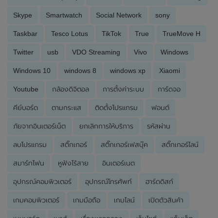
Skype
Smartwatch
Social Network
sony
Taskbar
Tesco Lotus
TikTok
True
TrueMove H
Twitter
usb
VDO Streaming
Vivo
Windows
Windows 10
windows 8
windows xp
Xiaomi
Youtube
กล้องดิจิตอล
การตั้งค่าระบบ
การ์ดจอ
คีย์บอร์ด
ตามกระแส
ติดตั้งโปรแกรม
ฟอนต์
ภัยจากอินเตอร์เน็ต
ยกเลิกการให้บริการ
รหัสผ่าน
ลบโปรแกรม
สติ๊กเกอร์
สติ๊กเกอร์เฟสบุ๊ค
สติ๊กเกอร์ไลน์
สมาร์ทโฟน
หูฟังไร้สาย
อินเตอร์เนต
อุปกรณ์คอมพิวเตอร์
อุปกรณ์โทรศัพท์
ฮาร์ดดิสก์
เกมคอมพิวเตอร์
เกมมือถือ
เกมไลน์
เปิดตัวสินค้า