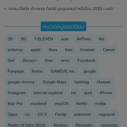
แสตมป์โลตัส เอ็กเพรส ดิสนีย์ ซูมซูมแลนด์ พรีเมี่ยม 2019 มาแล้ว
หมวดหมู่ยอดนิยม
3D
3G
7-ELEVEN
acer
AirPods
Ais
antivirus
apple
Asus
bios
browser
Canon
Dell
Disney+
Dtac
error
Facebook
Fanpage
firefox
GAMEVIL Inc.
google
google chrome
Google Maps
hashtag
Huawei
Instagram
internet explorer
ios
ipad
iPhone
Mac Pro
macbook
macOS
Netflix
nvidia
Oppo
os
OS X
Pantip
pokemon
ragnarok
Realm of Valor (RoV)
Realme
Remaster
samsung