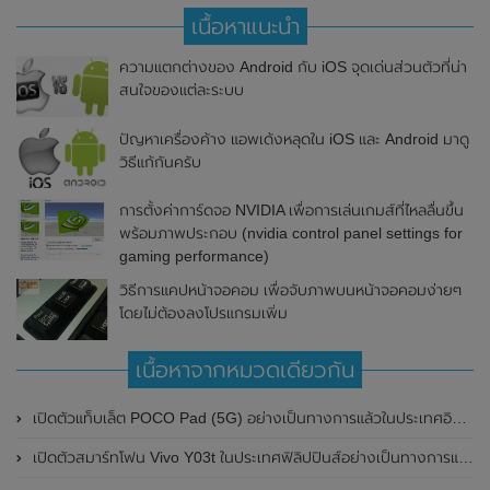
เนื้อหาแนะนำ
ความแตกต่างของ Android กับ iOS จุดเด่นส่วนตัวที่น่า
สนใจของแต่ละระบบ
ปัญหาเครื่องค้าง แอพเด้งหลุดใน iOS และ Android มาดู
วิธีแก้กันครับ
การตั้งค่าการ์ดจอ NVIDIA เพื่อการเล่นเกมส์ที่ไหลลื่นขึ้น
พร้อมภาพประกอบ (nvidia control panel settings for
gaming performance)
วิธีการแคปหน้าจอคอม เพื่อจับภาพบนหน้าจอคอมง่ายๆ
โดยไม่ต้องลงโปรแกรมเพิ่ม
เนื้อหาจากหมวดเดียวกัน
เปิดตัวแท็บเล็ต POCO Pad (5G) อย่างเป็นทางการแล้วในประเทศอินเดีย มาพร้อมชิปเซ็ต Snapdragon 7s Gen 2 ของ Qualcomm และรองรับเครือข่าย 5G
เปิดตัวสมาร์ทโฟน Vivo Y03t ในประเทศฟิลิปปินส์อย่างเป็นทางการแล้ว มาพร้อมชิปเซ็ต Unisoc T612 , กล้องหลัง ความละเอียด 13MP , แบตเตอรี่ 5,000mAh และหน้าจอแสดงผล LCD / 90Hz