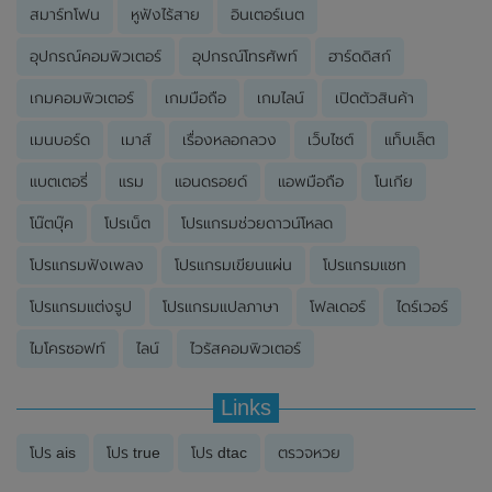
สมาร์ทโฟน
หูฟังไร้สาย
อินเตอร์เนต
อุปกรณ์คอมพิวเตอร์
อุปกรณ์โทรศัพท์
ฮาร์ดดิสก์
เกมคอมพิวเตอร์
เกมมือถือ
เกมไลน์
เปิดตัวสินค้า
เมนบอร์ด
เมาส์
เรื่องหลอกลวง
เว็บไซต์
แท็บเล็ต
แบตเตอรี่
แรม
แอนดรอยด์
แอพมือถือ
โนเกีย
โน๊ตบุ๊ค
โปรเน็ต
โปรแกรมช่วยดาวน์โหลด
โปรแกรมฟังเพลง
โปรแกรมเขียนแผ่น
โปรแกรมแชท
โปรแกรมแต่งรูป
โปรแกรมแปลภาษา
โฟลเดอร์
ไดร์เวอร์
ไมโครซอฟท์
ไลน์
ไวรัสคอมพิวเตอร์
Links
โปร ais
โปร true
โปร dtac
ตรวจหวย