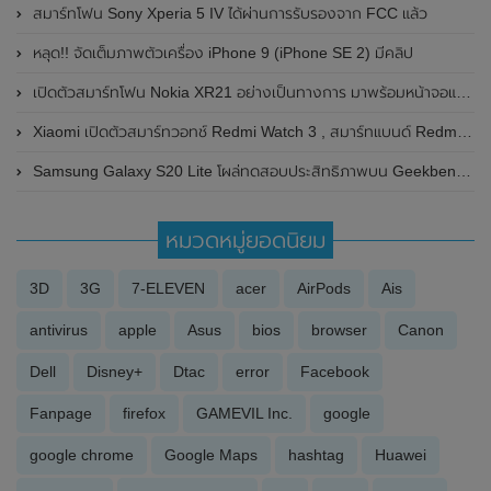
สมาร์ทโฟน Sony Xperia 5 IV ได้ผ่านการรับรองจาก FCC แล้ว
หลุด!! จัดเต็มภาพตัวเครื่อง iPhone 9 (iPhone SE 2) มีคลิป
เปิดตัวสมาร์ทโฟน Nokia XR21 อย่างเป็นทางการ มาพร้อมหน้าจอแสดงผล 120Hz , ชิปเซ็ต Snapdragon 695 และกันน้ำที่ระดับ IP69K
Xiaomi เปิดตัวสมาร์ทวอทช์ Redmi Watch 3 , สมาร์ทแบนด์ RedmiBand 2 และหูฟังไร้สาย Redmi Buds 4 Lite
Samsung Galaxy S20 Lite โผล่ทดสอบประสิทธิภาพบน Geekbench มาพร้อมชิปเซ็ต Snapdragon 865
หมวดหมู่ยอดนิยม
3D
3G
7-ELEVEN
acer
AirPods
Ais
antivirus
apple
Asus
bios
browser
Canon
Dell
Disney+
Dtac
error
Facebook
Fanpage
firefox
GAMEVIL Inc.
google
google chrome
Google Maps
hashtag
Huawei