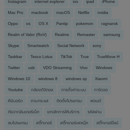
Instagram
internet explorer
ios
ipad
iPhone
Mac Pro
macbook
macOS
Netflix
nvidia
Oppo
os
OS X
Pantip
pokemon
ragnarok
Realm of Valor (RoV)
Realme
Remaster
samsung
Skype
Smartwatch
Social Network
sony
Taskbar
Tesco Lotus
TikTok
True
TrueMove H
Twitter
usb
VDO Streaming
Vivo
Windows
Windows 10
windows 8
windows xp
Xiaomi
Youtube
กล้องดิจิตอล
การตั้งค่าระบบ
การ์ดจอ
คีย์บอร์ด
ตามกระแส
ติดตั้งโปรแกรม
ฟอนต์
ภัยจากอินเตอร์เน็ต
ยกเลิกการให้บริการ
รหัสผ่าน
ลบโปรแกรม
สติ๊กเกอร์
สติ๊กเกอร์เฟสบุ๊ค
สติ๊กเกอร์ไลน์