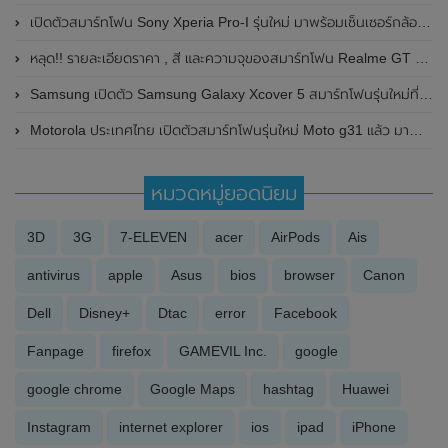
เปิดตัวสมาร์ทโฟน Sony Xperia Pro-I รุ่นใหม่ มาพร้อมเซ็นเซอร์กล้องขนาดใหญ่ถึง 1.0 นิ้ว และปรับรูรับแสงได้เอง (f/2.0 กับ f/4.0)
หลุด!! รายละเอียดราคา , สี และความจุของสมาร์ทโฟน Realme GT Neo 2 ในยุโรปก่อนเปิดตัว
Samsung เปิดตัว Samsung Galaxy Xcover 5 สมาร์ทโฟนรุ่นใหม่ที่ทนทาน กันน้ำ กันฝุ่น ในราคา 290 ยูโร
Motorola ประเทศไทย เปิดตัวสมาร์ทโฟนรุ่นใหม่ Moto g31 แล้ว มาพร้อมหน้าจอแสดงผล OLED , กล้องหลัง 3 ตัว ความละเอียดสูงถึง 50MP และแบตเตอรี่ขนาดใหญ่ 5000 mAh ในราคาเพียง 5,999 บาท
หมวดหมู่ยอดนิยม
3D
3G
7-ELEVEN
acer
AirPods
Ais
antivirus
apple
Asus
bios
browser
Canon
Dell
Disney+
Dtac
error
Facebook
Fanpage
firefox
GAMEVIL Inc.
google
google chrome
Google Maps
hashtag
Huawei
Instagram
internet explorer
ios
ipad
iPhone