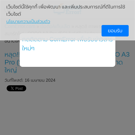
เว็บไซต์นี้ใช้คุกกี้ เพื่อพัฒนา และเพิ่มประสบการณ์ที่ดีในการใช้
เว็บไซต์
นโยบายความเป็นส่วนตัว
ComError.com
»
มือถือ/แท็บเล็ต
» หลุด!! ภาพเรนเดอร์ของ
ยอมรับ
สมาร์ทโฟน OPPO A3 Pro (5G) โชว์ดีไซน์กล้องหลังทรงกลม
กดติดตาม ComError เพื่อรับข่าวสาร
ขนาดใหญ่
ใหม่ๆ
หลุด!! ภาพเรนเดอร์ของสมาร์ทโฟน OPPO A3
Pro (5G) โชว์ดีไซน์กล้องหลังทรงกลมขนาด
ใหญ่
วันที่โพสต์: 16 เมษายน 2024