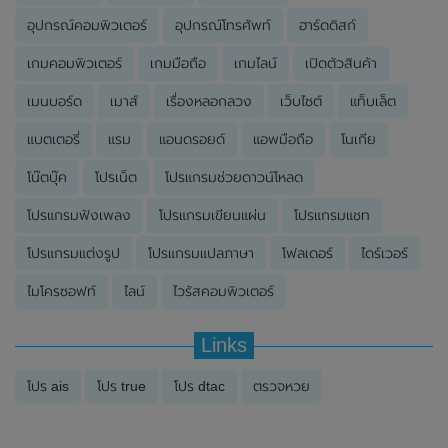
อุปกรณ์คอมพิวเตอร์
อุปกรณ์โทรศัพท์
ฮาร์ดดิสก์
เกมคอมพิวเตอร์
เกมมือถือ
เกมไลน์
เปิดตัวสินค้า
เมนบอร์ด
เมาส์
เรื่องหลอกลวง
เว็บไซต์
แท็บเล็ต
แบตเตอรี่
แรม
แอนดรอยด์
แอพมือถือ
โนเกีย
โน๊ตบุ๊ค
โปรเน็ต
โปรแกรมช่วยดาวน์โหลด
โปรแกรมฟังเพลง
โปรแกรมเขียนแผ่น
โปรแกรมแชท
โปรแกรมแต่งรูป
โปรแกรมแปลภาษา
โฟลเดอร์
ไดร์เวอร์
ไมโครซอฟท์
ไลน์
ไวรัสคอมพิวเตอร์
Links
โปร ais
โปร true
โปร dtac
ตรวจหวย