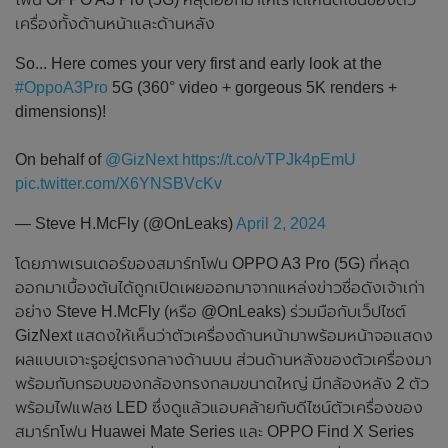
เครื่องทั้งด้านหน้าและด้านหลัง
So... Here comes your very first and early look at the
#OppoA3Pro
5G (360° video + gorgeous 5K renders +
dimensions)!
On behalf of
@GizNext
https://t.co/vTPJk4pEmU
pic.twitter.com/X6YNSBVcKv
— Steve H.McFly (@OnLeaks)
April 2, 2024
โดยภาพเรนเดอร์ของสมาร์ทโฟน OPPO A3 Pro (5G) ที่หลุด
ออกมาเบื้องต้นได้ถูกเปิดเผยออกมาจากแหล่งข่าวชื่อดังเจ้าเก่า
อย่าง Steve H.McFly (หรือ @OnLeaks) ร่วมมือกับเว็ปไซต์
GizNext แสดงให้เห็นว่าตัวเครื่องด้านหน้ามาพร้อมหน้าจอแสดง
ผลแบบเจาะรูอยู่ตรงกลางด้านบน ส่วนด้านหลังของตัวเครื่องมา
พร้อมกับกรอบของกล้องทรงกลมขนาดใหญ่ มีกล้องหลัง 2 ตัว
พร้อมไฟแฟลช LED ซึ่งดูแล้วแอบคล้ายกับดีไซน์ตัวเครื่องของ
สมาร์ทโฟน Huawei Mate Series และ OPPO Find X Series