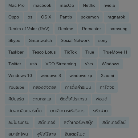
Mac Pro
macbook
macOS
Netflix
nvidia
Oppo
os
OS X
Pantip
pokemon
ragnarok
Realm of Valor (RoV)
Realme
Remaster
samsung
Skype
Smartwatch
Social Network
sony
Taskbar
Tesco Lotus
TikTok
True
TrueMove H
Twitter
usb
VDO Streaming
Vivo
Windows
Windows 10
windows 8
windows xp
Xiaomi
Youtube
กล้องดิจิตอล
การตั้งค่าระบบ
การ์ดจอ
คีย์บอร์ด
ตามกระแส
ติดตั้งโปรแกรม
ฟอนต์
ภัยจากอินเตอร์เน็ต
ยกเลิกการให้บริการ
รหัสผ่าน
ลบโปรแกรม
สติ๊กเกอร์
สติ๊กเกอร์เฟสบุ๊ค
สติ๊กเกอร์ไลน์
สมาร์ทโฟน
หูฟังไร้สาย
อินเตอร์เนต