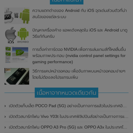
ความแตกต่างของ Android กับ iOS จุดเด่นส่วนตัวที่น่า
สนใจของแต่ละระบบ
ปัญหาเครื่องค้าง แอพเด้งหลุดใน iOS และ Android มาดู
วิธีแก้กันครับ
การตั้งค่าการ์ดจอ NVIDIA เพื่อการเล่นเกมส์ที่ไหลลื่นขึ้น
พร้อมภาพประกอบ (nvidia control panel settings for
gaming performance)
วิธีการแคปหน้าจอคอม เพื่อจับภาพบนหน้าจอคอมง่ายๆ
โดยไม่ต้องลงโปรแกรมเพิ่ม
เนื้อหาจากหมวดเดียวกัน
เปิดตัวแท็บเล็ต POCO Pad (5G) อย่างเป็นทางการแล้วในประเทศอินเดีย มาพร้อมชิปเซ็ต Snapdragon 7s Gen 2 ของ Qualcomm และรองรับเครือข่าย 5G
เปิดตัวสมาร์ทโฟน Vivo Y03t ในประเทศฟิลิปปินส์อย่างเป็นทางการแล้ว มาพร้อมชิปเซ็ต Unisoc T612 , กล้องหลัง ความละเอียด 13MP , แบตเตอรี่ 5,000mAh และหน้าจอแสดงผล LCD / 90Hz
เปิดตัวสมาร์ทโฟน OPPO A3 Pro (5G) และ OPPO A3x ในประเทศไทยอย่างเป็นทางการแล้ว ในราคาเริ่มต้นเพียง 3,999 บาท