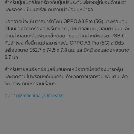
สำหรับปุ่มเปิด/ปิดเครื่องกับปุ่มปรับระดับเสียงอยู่ที่ขอบด้านขวา
และรองรับเซ็นเซอร์สแกนลายนิ้วมือบนหน้าจอ
นอกจากนี้จะเห็นว่าสมาร์ทโฟน OPPO A3 Pro (5G) มาพร้อมกับ
ดีไซน์ของตัวเครื่องที่เพรียวบาง , มีหน้าจอแบน , ขอบด้านบนและ
ด้านล่างลดเหลือเพียงเล็กน้อย , ขอบด้านล่างมีพอร์ต USB-C
กับลำโพง ทั้งนี้คาดว่าสมาร์ทโฟน OPPO A3 Pro (5G) จะมีตัว
เครื่องขนาด 162.7 x 74.5 x 7.8 มม. และมีหน้าจอแสดงผลขนาด
6.7 นิ้ว
สำหรับรายละเอียดข้อมูลอื่นๆนอกเหนือจากนี้คงต้องมารอลุ้น
และติดตามไปพร้อมๆกันนะครับ ถ้าหากทางเราทราบเพิ่มเติมแล้ว
จะมาอัพเดทให้ทราบเรื่อยๆ
ที่มา :
gizmochina
,
OnLeaks