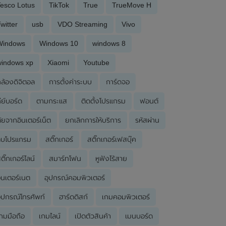
esco Lotus
TikTok
True
TrueMove H
witter
usb
VDO Streaming
Vivo
Windows
Windows 10
windows 8
windows xp
Xiaomi
Youtube
ล้องดิจิตอล
การตั้งค่าระบบ
การ์ดจอ
ีย์บอร์ด
ตามกระแส
ติดตั้งโปรแกรม
ฟอนต์
ัยจากอินเตอร์เน็ต
ยกเลิกการให้บริการ
รหัสผ่าน
ลบโปรแกรม
สติ๊กเกอร์
สติ๊กเกอร์เฟสบุ๊ค
ติ๊กเกอร์ไลน์
สมาร์ทโฟน
หูฟังไร้สาย
ินเตอร์เนต
อุปกรณ์คอมพิวเตอร์
ุปกรณ์โทรศัพท์
ฮาร์ดดิสก์
เกมคอมพิวเตอร์
กมมือถือ
เกมไลน์
เปิดตัวสินค้า
เมนบอร์ด