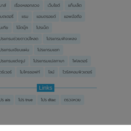
มาส์
เรื่องหลอกลวง
เว็บไซต์
แท็บเล็ต
บตเตอรี่
แรม
แอนดรอยด์
แอพมือถือ
นเกีย
โน๊ตบุ๊ค
โปรเน็ต
ปรแกรมช่วยดาวน์โหลด
โปรแกรมฟังเพลง
ปรแกรมเขียนแผ่น
โปรแกรมแชท
ปรแกรมแต่งรูป
โปรแกรมแปลภาษา
โฟลเดอร์
ดร์เวอร์
ไมโครซอฟท์
ไลน์
ไวรัสคอมพิวเตอร์
Links
ปร ais
โปร true
โปร dtac
ตรวจหวย