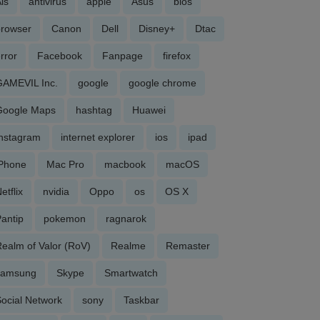
is
antivirus
apple
Asus
bios
browser
Canon
Dell
Disney+
Dtac
rror
Facebook
Fanpage
firefox
GAMEVIL Inc.
google
google chrome
Google Maps
hashtag
Huawei
Instagram
internet explorer
ios
ipad
iPhone
Mac Pro
macbook
macOS
etflix
nvidia
Oppo
os
OS X
antip
pokemon
ragnarok
ealm of Valor (RoV)
Realme
Remaster
samsung
Skype
Smartwatch
ocial Network
sony
Taskbar