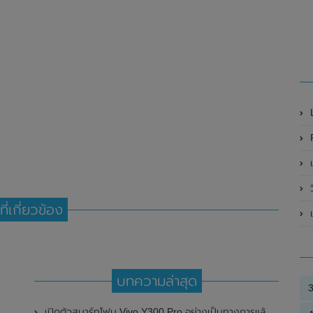
R
เ
ที่เกี่ยวข้อง
เ
บทความล่าสุด
เปิดตัวสมาร์ทโฟน Vivo Y300 Pro อย่างเป็นทางการแล้วในประเทศจีน มาพร้อมดีไซน์พรีเมี่ยม ทนทาน และแบตเตอรี่สุดอึดขนาดใหญ่ 6,500mAh พร้อมรองรับการชาร์จไว 80W