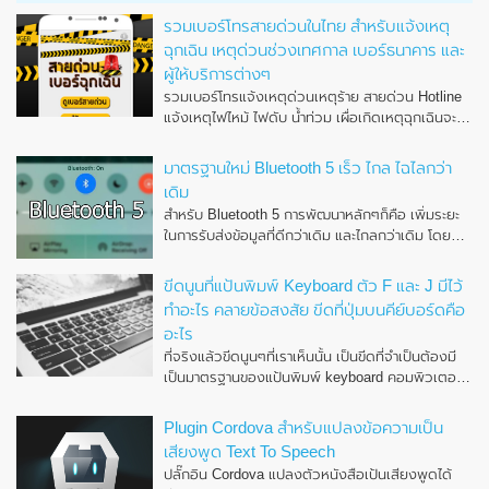
รวมเบอร์โทรสายด่วนในไทย สำหรับแจ้งเหตุ
ฉุกเฉิน เหตุด่วนช่วงเทศกาล เบอร์ธนาคาร และ
ผู้ให้บริการต่างๆ
รวมเบอร์โทรแจ้งเหตุด่วนเหตุร้าย สายด่วน Hotline
แจ้งเหตุไฟไหม้ ไฟดับ น้ำท่วม เผื่อเกิดเหตุฉุกเฉินจะได้
สามารถทำการโทรแจ้งหน่วยงานที่เกี่ยวข้องต่างๆ ได้
อย่างทันท่วงที
มาตรฐานใหม่ Bluetooth 5 เร็ว ไกล ไฉไลกว่า
เดิม
สำหรับ Bluetooth 5 การพัฒนาหลักๆก็คือ เพิ่มระยะ
ในการรับส่งข้อมูลที่ดีกว่าเดิม และไกลกว่าเดิม โดย
สามารถส่งข้อมูลได้ไกลกว่ารุ่นก่อนหน้าถึง 4 เท่า
ขีดนูนที่แป้นพิมพ์ Keyboard ตัว F และ J มีไว้
ทำอะไร คลายข้อสงสัย ขีดที่ปุ่มบนคีย์บอร์ดคือ
อะไร
ที่จริงแล้วขีดนูนๆที่เราเห็นนั้น เป็นขีดที่จำเป็นต้องมี
เป็นมาตรฐานของแป้นพิมพ์ keyboard คอมพิวเตอร์
ทั่วโลก ซึ่งอำนวยความสะดวกในการวางมือบน
คีย์บอร์ด
Plugin Cordova สำหรับแปลงข้อความเป็น
เสียงพูด Text To Speech
ปลั๊กอิน Cordova แปลงตัวหนังสือเป้นเสียงพูดได้