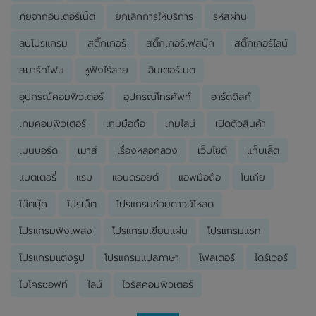
ภัยจากอินเตอร์เน็ต
ยกเลิกการให้บริการ
รหัสผ่าน
ลบโปรแกรม
สติ๊กเกอร์
สติ๊กเกอร์เฟสบุ๊ค
สติ๊กเกอร์ไลน์
สมาร์ทโฟน
หูฟังไร้สาย
อินเตอร์เนต
อุปกรณ์คอมพิวเตอร์
อุปกรณ์โทรศัพท์
ฮาร์ดดิสก์
เกมคอมพิวเตอร์
เกมมือถือ
เกมไลน์
เปิดตัวสินค้า
เมนบอร์ด
เมาส์
เรื่องหลอกลวง
เว็บไซต์
แท็บเล็ต
แบตเตอรี่
แรม
แอนดรอยด์
แอพมือถือ
โนเกีย
โน๊ตบุ๊ค
โปรเน็ต
โปรแกรมช่วยดาวน์โหลด
โปรแกรมฟังเพลง
โปรแกรมเขียนแผ่น
โปรแกรมแชท
โปรแกรมแต่งรูป
โปรแกรมแปลภาษา
โฟลเดอร์
ไดร์เวอร์
ไมโครซอฟท์
ไลน์
ไวรัสคอมพิวเตอร์