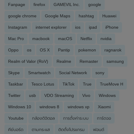
Fanpage
firefox
GAMEVIL Inc.
google
google chrome
Google Maps
hashtag
Huawei
Instagram
internet explorer
ios
ipad
iPhone
Mac Pro
macbook
macOS
Netflix
nvidia
Oppo
os
OS X
Pantip
pokemon
ragnarok
Realm of Valor (RoV)
Realme
Remaster
samsung
Skype
Smartwatch
Social Network
sony
Taskbar
Tesco Lotus
TikTok
True
TrueMove H
Twitter
usb
VDO Streaming
Vivo
Windows
Windows 10
windows 8
windows xp
Xiaomi
Youtube
กล้องดิจิตอล
การตั้งค่าระบบ
การ์ดจอ
คีย์บอร์ด
ตามกระแส
ติดตั้งโปรแกรม
ฟอนต์