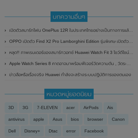
บทความอื่นๆ
เปิดตัวสมาร์ทโฟน OnePlus 12R ในประเทศไทยอย่างเป็นทางการแล้ว ในราคา 26,999 บาท
OPPO เปิดตัว Find X2 Pro Lamborghini Edition รุ่นพิเศษ เปิดตัวพร้อมดีไซน์หรูหราราคาน่าจับจอง
หลุด!! ภาพเรนเดอร์ของสมาร์ทวอทช์ Huawei Watch Fit 3 โชว์ดีไซน์คล้าย Apple Watch
Apple Watch Series 8 คาดอาจมาพร้อมฟีเจอร์วัดความดัน , วัดระดับน้ำตาล และวัดระดับแอลกอฮอล์ในเลือด
ข่าวลือหรือเรื่องจริง Huawei กำลังจะสร้างระบบปฏิบัติการของตนเอง
หมวดหมู่ยอดนิยม
3D
3G
7-ELEVEN
acer
AirPods
Ais
antivirus
apple
Asus
bios
browser
Canon
Dell
Disney+
Dtac
error
Facebook