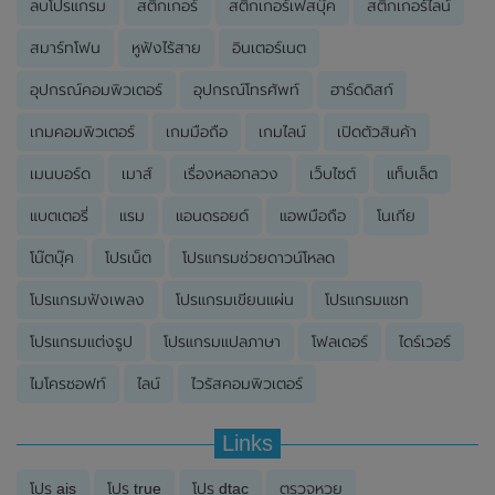
ลบโปรแกรม
สติ๊กเกอร์
สติ๊กเกอร์เฟสบุ๊ค
สติ๊กเกอร์ไลน์
สมาร์ทโฟน
หูฟังไร้สาย
อินเตอร์เนต
อุปกรณ์คอมพิวเตอร์
อุปกรณ์โทรศัพท์
ฮาร์ดดิสก์
เกมคอมพิวเตอร์
เกมมือถือ
เกมไลน์
เปิดตัวสินค้า
เมนบอร์ด
เมาส์
เรื่องหลอกลวง
เว็บไซต์
แท็บเล็ต
แบตเตอรี่
แรม
แอนดรอยด์
แอพมือถือ
โนเกีย
โน๊ตบุ๊ค
โปรเน็ต
โปรแกรมช่วยดาวน์โหลด
โปรแกรมฟังเพลง
โปรแกรมเขียนแผ่น
โปรแกรมแชท
โปรแกรมแต่งรูป
โปรแกรมแปลภาษา
โฟลเดอร์
ไดร์เวอร์
ไมโครซอฟท์
ไลน์
ไวรัสคอมพิวเตอร์
Links
โปร ais
โปร true
โปร dtac
ตรวจหวย