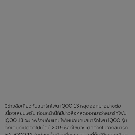
มีข่าวลือเกี่ยวกับสมาร์ทโฟน iQOO 13 หลุดออกมาอย่างต่อ
เนื่องเลยนะครับ ก่อนหน้านี้ก็มีข่าวลือหลุดออกมาว่าสมาร์ทโฟน
iQOO 13 จะมาพร้อมกับแถบไฟเหมือนกับสมาร์ทโฟน iQOO รุ่น
ดั้งเดิมที่เปิดตัวไปเมื่อปี 2019 ซึ่งดีไซน์จะแตกต่างไปจากสมาร์ท
โฟน iQOO 12 รุ่นก่อนเล็กน้อยนั่นเอง ล่าสุดนี้ก็ได้มีรายละเอียด