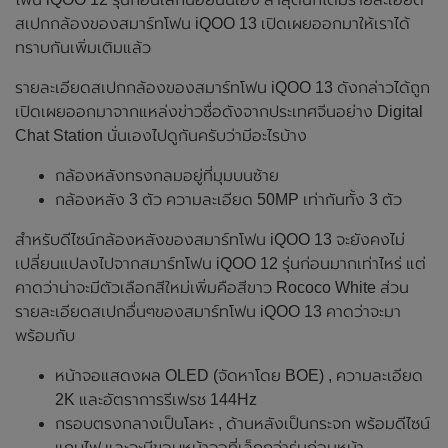
สเปกกล้องของสมาร์ทโฟน iQOO 13 เปิดเผยออกมาให้เราได้
ทราบกันเพิ่มเติมแล้ว
รายละเอียดสเปกกล้องของสมาร์ทโฟน iQOO 13 ดังกล่าวได้ถูก
เปิดเผยออกมาจากแหล่งข่าวชื่อดังจากประเทศจีนอย่าง Digital
Chat Station นั่นเองไปดูกันครับว่ามีอะไรบ้าง
กล้องหลังทรงกลมอยู่ที่มุมบนซ้าย
กล้องหลัง 3 ตัว ความละเอียด 50MP เท่ากันทั้ง 3 ตัว
สำหรับดีไซน์กล้องหลังของสมาร์ทโฟน iQOO 13 จะยังคงไม่
เปลี่ยนแปลงไปจากสมาร์ทโฟน iQOO 12 รุ่นก่อนมากเท่าไหร่ แต่
คาดว่าน่าจะมีตัวเลือกสีใหม่เพิ่มคือสีขาว Rococo White ส่วน
รายละเอียดสเปกอื่นๆของสมาร์ทโฟน iQOO 13 คาดว่าจะมา
พร้อมกับ
หน้าจอแสดงผล OLED (จัดหาโดย BOE) , ความละเอียด
2K และอัตราการรีเฟรช 144Hz
กรอบตรงกลางเป็นโลหะ , ด้านหลังเป็นกระจก พร้อมดีไซน์
แถบไฟ และจะมีขอบหน้าจอที่เล็กกว่ารุ่นก่อนหน้า