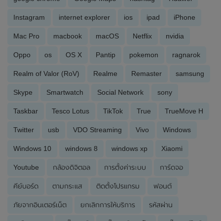
Instagram
internet explorer
ios
ipad
iPhone
Mac Pro
macbook
macOS
Netflix
nvidia
Oppo
os
OS X
Pantip
pokemon
ragnarok
Realm of Valor (RoV)
Realme
Remaster
samsung
Skype
Smartwatch
Social Network
sony
Taskbar
Tesco Lotus
TikTok
True
TrueMove H
Twitter
usb
VDO Streaming
Vivo
Windows
Windows 10
windows 8
windows xp
Xiaomi
Youtube
กล้องดิจิตอล
การตั้งค่าระบบ
การ์ดจอ
คีย์บอร์ด
ตามกระแส
ติดตั้งโปรแกรม
ฟอนต์
ภัยจากอินเตอร์เน็ต
ยกเลิกการให้บริการ
รหัสผ่าน