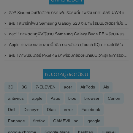
ลือ!! Xiaomi จะเปิดตัวสมาร์ทโฟนเรือธงที่มาพร้อมเทคโนโลยี UWB และกล้องหน้าใต้จอแสดงผล
เผย!! สมาร์ทโฟน Samsung Galaxy S23 จะมาพร้อมแบตเตอรี่ที่มีขนาดใหญ่ขึ้น และหน้าจอแสดงผลขนาด 6.1 นิ้ว
หลุด!! ภาพของหูฟังไร้สาย Samsung Galaxy Buds FE พร้อมเผยรายละเอียดสเปกบางส่วน
Apple ทดสอบแสกนลายนิ้วมือ บนหน้าจอ (Touch ID) คาดจะได้ใช้ใน iPhone รุ่นหน้า
เผย!! ภาพเรนเดอร์ Pixel 4a มาพร้อมกล้องหน้าแบบเจาะรูและการออกแบบที่คุ้นเคย
หมวดหมู่ยอดนิยม
3D
3G
7-ELEVEN
acer
AirPods
Ais
antivirus
apple
Asus
bios
browser
Canon
Dell
Disney+
Dtac
error
Facebook
Fanpage
firefox
GAMEVIL Inc.
google
google chrome
Google Maps
hashtag
Huawei