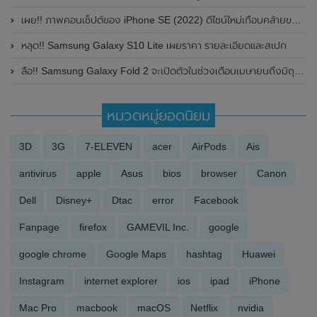
เผย!! ภาพคอนเซ็ปต์ของ iPhone SE (2022) ดีไซน์ใหม่เกือบคล้ายของ XIAOMI
หลุด!! Samsung Galaxy S10 Lite เผยราคา รายละเอียดและสเปก
ลือ!! Samsung Galaxy Fold 2 จะเปิดตัวในช่วงเดือนเมษายนถึงมิถุนายน ปี 2020
หมวดหมู่ยอดนิยม
3D
3G
7-ELEVEN
acer
AirPods
Ais
antivirus
apple
Asus
bios
browser
Canon
Dell
Disney+
Dtac
error
Facebook
Fanpage
firefox
GAMEVIL Inc.
google
google chrome
Google Maps
hashtag
Huawei
Instagram
internet explorer
ios
ipad
iPhone
Mac Pro
macbook
macOS
Netflix
nvidia