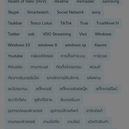
Realm of Valor (RoV)
Realme
Remaster
samsung
Skype
Smartwatch
Social Network
sony
Taskbar
Tesco Lotus
TikTok
True
TrueMove H
Twitter
usb
VDO Streaming
Vivo
Windows
Windows 10
windows 8
windows xp
Xiaomi
Youtube
กล้องดิจิตอล
การตั้งค่าระบบ
การ์ดจอ
คีย์บอร์ด
ตามกระแส
ติดตั้งโปรแกรม
ฟอนต์
ภัยจากอินเตอร์เน็ต
ยกเลิกการให้บริการ
รหัสผ่าน
ลบโปรแกรม
สติ๊กเกอร์
สติ๊กเกอร์เฟสบุ๊ค
สติ๊กเกอร์ไลน์
สมาร์ทโฟน
หูฟังไร้สาย
อินเตอร์เนต
อุปกรณ์คอมพิวเตอร์
อุปกรณ์โทรศัพท์
ฮาร์ดดิสก์
เกมคอมพิวเตอร์
เกมมือถือ
เกมไลน์
เปิดตัวสินค้า