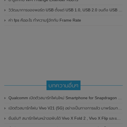
วิวัฒนาการของพอร์ต USB ตั้งแต่ USB 1.0, USB 2.0 จนถึง USB 4 ในปัจจุบัน
ค่า fps คืออะไร ทำความรู้จักกับ Frame Rate
บทความอื่นๆ
Qualcomm เปิดตัวสมาร์ทโฟนใหม่ Smartphone for Snapdragon Insiders มาพร้อมชิป Snapdragon 888 และหน้าจอ AMOLED , 144Hz ขนาด 6.78 นิ้ว
เปิดตัวสมาร์ทโฟน Vivo V21 (5G) อย่างเป็นทางการแล้ว มาพร้อมกล้องหน้า 44MP และกันสั่น OIS ในราคาเริ่มต้นเพียง 12,999 บาท
ยืนยัน!! สมาร์ทโฟนหน้าจอพับได้ Vivo X Fold 2 , Vivo X Flip และแท็บเล็ต Vivo Pad 2 จะเปิดตัวอย่างเป็นทางการในวันที่ 20 เมษายน 2023 นี้