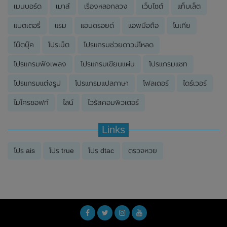
เมนบอร์ด
เมาส์
เรื่องหลอกลวง
เว็บไซต์
แท็บเล็ต
แบตเตอรี่
แรม
แอนดรอยด์
แอพมือถือ
โนเกีย
โน๊ตบุ๊ค
โปรเน็ต
โปรแกรมช่วยดาวน์โหลด
โปรแกรมฟังเพลง
โปรแกรมเขียนแผ่น
โปรแกรมแชท
โปรแกรมแต่งรูป
โปรแกรมแปลภาษา
โฟลเดอร์
ไดร์เวอร์
ไมโครซอฟท์
ไลน์
ไวรัสคอมพิวเตอร์
Links
โปร ais
โปร true
โปร dtac
ตรวจหวย