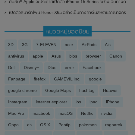
ยืนยัน!! Apple จะประกาศเปิดตัว iPhone 15 Series อย่างเป็นทางการในวันที่ 12 กันยายน 2023 นี้
เปิดตัวสมาร์ทโฟน Honor X6a อย่างเป็นทางการในสหราชอาณาจักร
หมวดหมู่ยอดนิยม
3D
3G
7-ELEVEN
acer
AirPods
Ais
antivirus
apple
Asus
bios
browser
Canon
Dell
Disney+
Dtac
error
Facebook
Fanpage
firefox
GAMEVIL Inc.
google
google chrome
Google Maps
hashtag
Huawei
Instagram
internet explorer
ios
ipad
iPhone
Mac Pro
macbook
macOS
Netflix
nvidia
Oppo
os
OS X
Pantip
pokemon
ragnarok