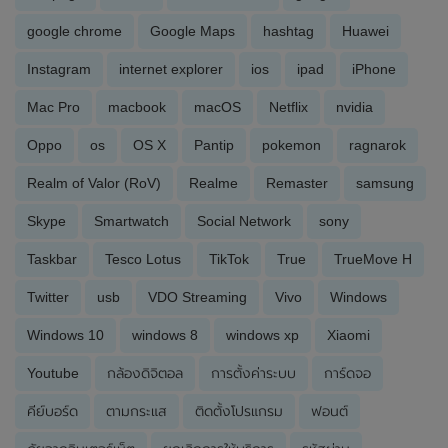
google chrome
Google Maps
hashtag
Huawei
Instagram
internet explorer
ios
ipad
iPhone
Mac Pro
macbook
macOS
Netflix
nvidia
Oppo
os
OS X
Pantip
pokemon
ragnarok
Realm of Valor (RoV)
Realme
Remaster
samsung
Skype
Smartwatch
Social Network
sony
Taskbar
Tesco Lotus
TikTok
True
TrueMove H
Twitter
usb
VDO Streaming
Vivo
Windows
Windows 10
windows 8
windows xp
Xiaomi
Youtube
กล้องดิจิตอล
การตั้งค่าระบบ
การ์ดจอ
คีย์บอร์ด
ตามกระแส
ติดตั้งโปรแกรม
ฟอนต์