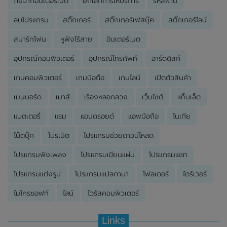
ภัยจากอินเตอร์เน็ต
ยกเลิกการให้บริการ
รหัสผ่าน
ลบโปรแกรม
สติ๊กเกอร์
สติ๊กเกอร์เฟสบุ๊ค
สติ๊กเกอร์ไลน์
สมาร์ทโฟน
หูฟังไร้สาย
อินเตอร์เนต
อุปกรณ์คอมพิวเตอร์
อุปกรณ์โทรศัพท์
ฮาร์ดดิสก์
เกมคอมพิวเตอร์
เกมมือถือ
เกมไลน์
เปิดตัวสินค้า
เมนบอร์ด
เมาส์
เรื่องหลอกลวง
เว็บไซต์
แท็บเล็ต
แบตเตอรี่
แรม
แอนดรอยด์
แอพมือถือ
โนเกีย
โน๊ตบุ๊ค
โปรเน็ต
โปรแกรมช่วยดาวน์โหลด
โปรแกรมฟังเพลง
โปรแกรมเขียนแผ่น
โปรแกรมแชท
โปรแกรมแต่งรูป
โปรแกรมแปลภาษา
โฟลเดอร์
ไดร์เวอร์
ไมโครซอฟท์
ไลน์
ไวรัสคอมพิวเตอร์
Links