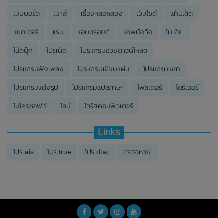
เมนบอร์ด
เมาส์
เรื่องหลอกลวง
เว็บไซต์
แท็บเล็ต
แบตเตอรี่
แรม
แอนดรอยด์
แอพมือถือ
โนเกีย
โน๊ตบุ๊ค
โปรเน็ต
โปรแกรมช่วยดาวน์โหลด
โปรแกรมฟังเพลง
โปรแกรมเขียนแผ่น
โปรแกรมแชท
โปรแกรมแต่งรูป
โปรแกรมแปลภาษา
โฟลเดอร์
ไดร์เวอร์
ไมโครซอฟท์
ไลน์
ไวรัสคอมพิวเตอร์
Links
โปร ais
โปร true
โปร dtac
ตรวจหวย