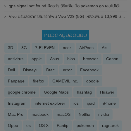
gps signal not found คืออะไร วิธีแก้ไขเมื่อ pokemon go เล่นไม่ได้เพราะไม่พบ gps
Vivo ปรับลดราคาสมาร์ทโฟน Vivo V29 (5G) เหลือเพียง 13,999 บาท (จากปกติ 14,999 บาท)
หมวดหมู่ยอดนิยม
3D
3G
7-ELEVEN
acer
AirPods
Ais
antivirus
apple
Asus
bios
browser
Canon
Dell
Disney+
Dtac
error
Facebook
Fanpage
firefox
GAMEVIL Inc.
google
google chrome
Google Maps
hashtag
Huawei
Instagram
internet explorer
ios
ipad
iPhone
Mac Pro
macbook
macOS
Netflix
nvidia
Oppo
os
OS X
Pantip
pokemon
ragnarok