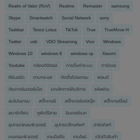
Realm of Valor (RoV)
Realme
Remaster
samsung
Skype
Smartwatch
Social Network
sony
Taskbar
Tesco Lotus
TikTok
True
TrueMove H
Twitter
usb
VDO Streaming
Vivo
Windows
Windows 10
windows 8
windows xp
Xiaomi
Youtube
กล้องดิจิตอล
การตั้งค่าระบบ
การ์ดจอ
คีย์บอร์ด
ตามกระแส
ติดตั้งโปรแกรม
ฟอนต์
ภัยจากอินเตอร์เน็ต
ยกเลิกการให้บริการ
รหัสผ่าน
ลบโปรแกรม
สติ๊กเกอร์
สติ๊กเกอร์เฟสบุ๊ค
สติ๊กเกอร์ไลน์
สมาร์ทโฟน
หูฟังไร้สาย
อินเตอร์เนต
อุปกรณ์คอมพิวเตอร์
อุปกรณ์โทรศัพท์
ฮาร์ดดิสก์
เกมคอมพิวเตอร์
เกมมือถือ
เกมไลน์
เปิดตัวสินค้า