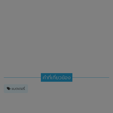
คำที่เกี่ยวข้อง
แบตเตอรี่