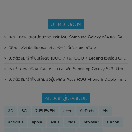
บทความอื่นๆ
เผย!! ภาพและสเปกของสมาร์ทโฟน Samsung Galaxy A34 และ Samsung Galaxy A54 แบบจัดเต็ม คาดเปิดตัวในเดือนมีนาคม 2023 นี้
วิธีลบไวรัส dsrlte.exe แล้วไวรัสตัวนี้มันรุนแรงยังไง
เปิดตัวสมาร์ทโฟนเรือธง iQOO 7 และ iQOO 7 Legend เวอร์ชั่น Global อย่างเป็นทางการในประเทศอินเดีย
หลุด!! ภาพเครื่องจริงของสมาร์ทโฟน Samsung Galaxy S23 Ultra พร้อมกล่องแบบทุกสี
เปิดตัวสมาร์ทโฟนเกมมิ่งรุ่นพิเศษ Asus ROG Phone 6 Diablo Immortal Edition
หมวดหมู่ยอดนิยม
3D
3G
7-ELEVEN
acer
AirPods
Ais
antivirus
apple
Asus
bios
browser
Canon