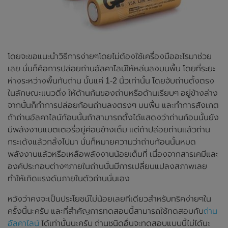
โดยจะขอแนะนำวิธีการง่ายๆโดยไม่ต้องใช้เครื่องมืออะไรมาช่วย
เลย นั่นก็คือการปล่อยถ่านอัลคาไลน์ให้หล่นลงบนพื้น โดยที่ระยะ
ห่างระหว่างพื้นกับถ่าน นั้นแค่ 1-2 นิ้วเท่านั้น โดยจับถ่านตั้งตรง
ในลักษณะแนวดิ่ง ให้ด้านก้นของถ่านหรือด้านเรียบๆ อยู่ข้างล่าง
จากนั้นก็ทำการปล่อยก้อนถ่านลงตรงๆ บนพื้น และทำการสังเกต
ถ้าถ่านอัลคาไลน์ก้อนนั้นถ้าสามารถตั้งได้แสดงว่าถ่านก้อนนั้นยัง
มีพลังงานแบตเตอรี่อยู่ค่อนข้างเต็ม แต่ถ้าปล่อยถ่านแล้วถ่าน
กระเด้งแล้วกลิ้งไปมา นั่นก็หมายความว่าถ่านก้อนนั้นหมด
พลังงานแล้วหรือเหลือพลังงานน้อยเต็มที่ เนื่องจากสารเคมีและ
องค์ประกอบต่างๆภายในถ่านนั่นมีการเปลี่ยนแปลงสภาพเลย
ทำให้เกิดแรงดันภายในตัวถ่านนั่นเอง
หวังว่าคงจะเป็นประโยชน์ไม่น้อยเลยทีเดียวสำหรับทริคง่ายๆใน
ครั้งนี้นะครับ และที่สำคัญการทดสอบนี้สามารถใช้ทดสอบกับ
ถ่าน
อัลคาไลน์
ได้เท่านั้นนะครับ ถ่านชนิดอื่นจะทดสอบแบบนี้ไม่ได้นะ