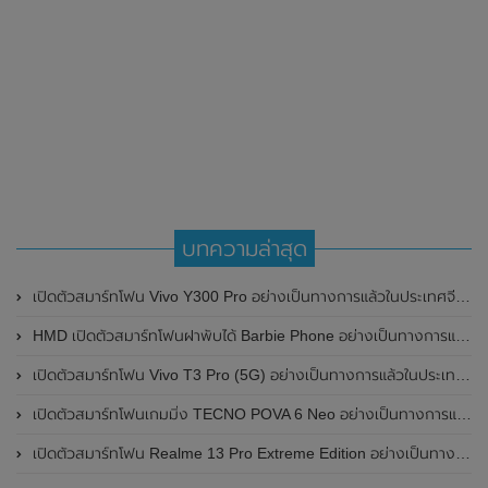
บทความล่าสุด
เปิดตัวสมาร์ทโฟน Vivo Y300 Pro อย่างเป็นทางการแล้วในประเทศจีน มาพร้อมดีไซน์พรีเมี่ยม ทนทาน และแบตเตอรี่สุดอึดขนาดใหญ่ 6,500mAh พร้อมรองรับการชาร์จไว 80W
HMD เปิดตัวสมาร์ทโฟนฝาพับได้ Barbie Phone อย่างเป็นทางการแล้ว มาพร้อมธีมสีชมพูสดใส
เปิดตัวสมาร์ทโฟน Vivo T3 Pro (5G) อย่างเป็นทางการแล้วในประเทศอินเดีย
เปิดตัวสมาร์ทโฟนเกมมิ่ง TECNO POVA 6 Neo อย่างเป็นทางการแล้วในประเทศไทย ในราคา 8,499 บาท
เปิดตัวสมาร์ทโฟน Realme 13 Pro Extreme Edition อย่างเป็นทางการแล้วในประเทศจีน