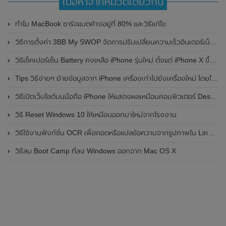
เนื้อหาจากหมวดเดียวกัน
ทำไม MacBook ชาร์จแบตค้างอยู่ที่ 80% และวิธีแก้ไข
วิธีการตั้งค่า 3BB My SWOP จัดการปรับเปลี่ยนความเร็วอินเตอร์เน็ต 3BB Fiber ด้วยตัวเอง
วิธีเช็คเปอร์เซ็น Battery คงเหลือ iPhone รุ่นใหม่ ตั้งแต่ iPhone X ขึ้นไป
Tips วิธีง่ายๆ ย้ายข้อมูลจาก iPhone เครื่องเก่าไปยังเครื่องใหม่ โดยไม่ผ่านคอมพิวเตอร์
วิธีเปิดเว็บไซต์บนมือถือ iPhone ให้แสดงผลเหมือนคอมพิวเตอร์ Desktop
วิธี Reset Windows 10 ให้เหมือนออกมาใหม่จากโรงงาน
วิธีใช้งานฟังก์ชั่น OCR เพื่อถอดหรือแปลข้อความจากรูปภาพใน Line PC
วิธีลบ Boot Camp ที่ลง Windows ออกจาก Mac OS X