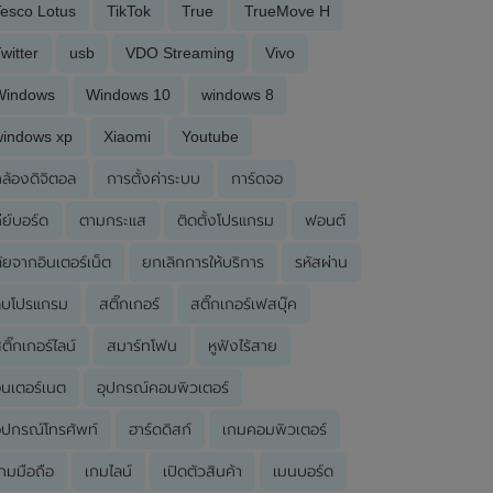
esco Lotus
TikTok
True
TrueMove H
witter
usb
VDO Streaming
Vivo
Windows
Windows 10
windows 8
windows xp
Xiaomi
Youtube
ล้องดิจิตอล
การตั้งค่าระบบ
การ์ดจอ
ีย์บอร์ด
ตามกระแส
ติดตั้งโปรแกรม
ฟอนต์
ัยจากอินเตอร์เน็ต
ยกเลิกการให้บริการ
รหัสผ่าน
ลบโปรแกรม
สติ๊กเกอร์
สติ๊กเกอร์เฟสบุ๊ค
ติ๊กเกอร์ไลน์
สมาร์ทโฟน
หูฟังไร้สาย
ินเตอร์เนต
อุปกรณ์คอมพิวเตอร์
ุปกรณ์โทรศัพท์
ฮาร์ดดิสก์
เกมคอมพิวเตอร์
กมมือถือ
เกมไลน์
เปิดตัวสินค้า
เมนบอร์ด