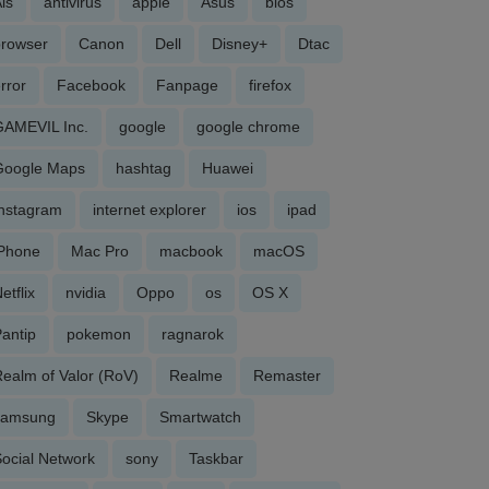
is
antivirus
apple
Asus
bios
browser
Canon
Dell
Disney+
Dtac
rror
Facebook
Fanpage
firefox
GAMEVIL Inc.
google
google chrome
Google Maps
hashtag
Huawei
Instagram
internet explorer
ios
ipad
iPhone
Mac Pro
macbook
macOS
etflix
nvidia
Oppo
os
OS X
antip
pokemon
ragnarok
ealm of Valor (RoV)
Realme
Remaster
samsung
Skype
Smartwatch
ocial Network
sony
Taskbar