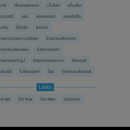
มาส์
เรื่องหลอกลวง
เว็บไซต์
แท็บเล็ต
บตเตอรี่
แรม
แอนดรอยด์
แอพมือถือ
นเกีย
โน๊ตบุ๊ค
โปรเน็ต
ปรแกรมช่วยดาวน์โหลด
โปรแกรมฟังเพลง
ปรแกรมเขียนแผ่น
โปรแกรมแชท
ปรแกรมแต่งรูป
โปรแกรมแปลภาษา
โฟลเดอร์
ดร์เวอร์
ไมโครซอฟท์
ไลน์
ไวรัสคอมพิวเตอร์
Links
ปร ais
โปร true
โปร dtac
ตรวจหวย