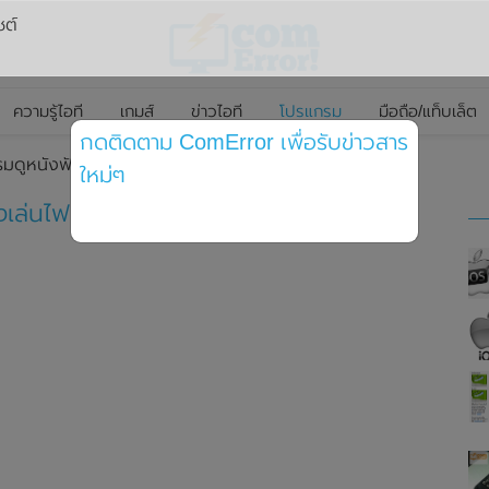
ซต์
ความรู้ไอที
เกมส์
ข่าวไอที
โปรแกรม
มือถือ/แท็บเล็ต
กดติดตาม ComError เพื่อรับข่าวสาร
รมดูหนังฟังเพลง
ใหม่ๆ
เล่นไฟล์ครอบจักรวาล