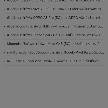
เปิดตัวแท็บเล็ต POCO Pad (5G) อย่างเป็นทางการแล้วในประเทศอินเดีย มาพร้อมชิปเซ็ต Snapdragon 7s Gen 2 ของ Qualcomm และรองรับเครือข่าย 5G
เปิดตัวสมาร์ทโฟน Vivo Y03t ในประเทศฟิลิปปินส์อย่างเป็นทางการแล้ว มาพร้อมชิปเซ็ต Unisoc T612 , กล้องหลัง ความละเอียด 13MP , แบตเตอรี่ 5,000mAh และหน้าจอแสดงผล LCD / 90Hz
เปิดตัวสมาร์ทโฟน OPPO A3 Pro (5G) และ OPPO A3x ในประเทศไทยอย่างเป็นทางการแล้ว ในราคาเริ่มต้นเพียง 3,999 บาท
เปิดราคาของสมาร์ทโฟน HMD Skyline ในประเทศไทยอย่างเป็นทางการแล้ว ราคา 14,990 บาท
เปิดตัวสมาร์ทโฟน Tecno Spark Go 1 อย่างเป็นทางการแล้ว มาพร้อมหน้าจอแสดงผล LCD / 120Hz , แบตเตอรี่ 5,000mAh และใช้ชิปเซ็ต Unisoc
Motorola เปิดตัวสมาร์ทโฟน Moto G45 (5G) อย่างเป็นทางการแล้วในอินเดีย
หลุด!! ภาพตัวเครื่องจริงของสมาร์ทโฟน Google Pixel 9a โชว์ดีไซน์ใหม่ กล้องหลังแบนราบ ไม่มีกรอบของกล้องแล้ว
เผย!! ภาพเรนเดอร์ของสมาร์ทโฟน Realme GT7 Pro โชว์ให้เห็นดีไซน์ใหม่ พร้อมเผยรายละเอียดสเปกที่สำคัญบางส่วน