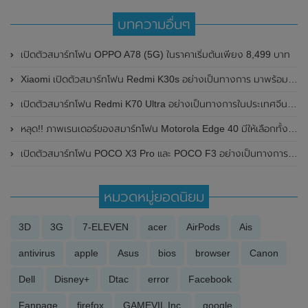
บทความอื่นๆ
เปิดตัวสมาร์ทโฟน OPPO A78 (5G) ในราคาเริ่มต้นเพียง 8,499 บาท
Xiaomi เปิดตัวสมาร์ทโฟน Redmi K30s อย่างเป็นทางการ มาพร้อมชิปเซ็ตเรือธง Snapdragon 865 , หน้าจอ 144 Hz และกล้อง 64MP
เปิดตัวสมาร์ทโฟน Redmi K70 Ultra อย่างเป็นทางการในประเทศจีน มาพร้อมชิปเซ็ต Mediatek Dimensity 9300+ , RAM 24GB และแบตเตอรี่สุดอึด 5,500mAh
หลุด!! ภาพเรนเดอร์ของสมาร์ทโฟน Motorola Edge 40 มีให้เลือกทั้งหมด 4 สี พร้อมเผยรายละเอียดราคาในยุโรปก่อนเปิดตัวในเร็วๆนี้
เปิดตัวสมาร์ทโฟน POCO X3 Pro และ POCO F3 อย่างเป็นทางการ มาพร้อมชิปเซ็ต Snapdragon 860 และชิปเซ็ต Snapdragon 870 ในราคาเริ่มต้นไม่ถึงหมื่น
หมวดหมู่ยอดนิยม
3D
3G
7-ELEVEN
acer
AirPods
Ais
antivirus
apple
Asus
bios
browser
Canon
Dell
Disney+
Dtac
error
Facebook
Fanpage
firefox
GAMEVIL Inc.
google