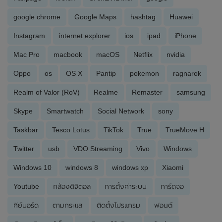
google chrome
Google Maps
hashtag
Huawei
Instagram
internet explorer
ios
ipad
iPhone
Mac Pro
macbook
macOS
Netflix
nvidia
Oppo
os
OS X
Pantip
pokemon
ragnarok
Realm of Valor (RoV)
Realme
Remaster
samsung
Skype
Smartwatch
Social Network
sony
Taskbar
Tesco Lotus
TikTok
True
TrueMove H
Twitter
usb
VDO Streaming
Vivo
Windows
Windows 10
windows 8
windows xp
Xiaomi
Youtube
กล้องดิจิตอล
การตั้งค่าระบบ
การ์ดจอ
คีย์บอร์ด
ตามกระแส
ติดตั้งโปรแกรม
ฟอนต์