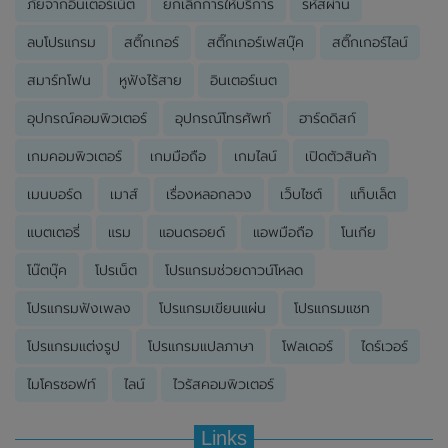
ภัยจากอินเตอร์เน็ต
ยกเลิกการให้บริการ
รหัสผ่าน
ลบโปรแกรม
สติ๊กเกอร์
สติ๊กเกอร์เฟสบุ๊ค
สติ๊กเกอร์ไลน์
สมาร์ทโฟน
หูฟังไร้สาย
อินเตอร์เนต
อุปกรณ์คอมพิวเตอร์
อุปกรณ์โทรศัพท์
ฮาร์ดดิสก์
เกมคอมพิวเตอร์
เกมมือถือ
เกมไลน์
เปิดตัวสินค้า
เมนบอร์ด
เมาส์
เรื่องหลอกลวง
เว็บไซต์
แท็บเล็ต
แบตเตอรี่
แรม
แอนดรอยด์
แอพมือถือ
โนเกีย
โน๊ตบุ๊ค
โปรเน็ต
โปรแกรมช่วยดาวน์โหลด
โปรแกรมฟังเพลง
โปรแกรมเขียนแผ่น
โปรแกรมแชท
โปรแกรมแต่งรูป
โปรแกรมแปลภาษา
โฟลเดอร์
ไดร์เวอร์
ไมโครซอฟท์
ไลน์
ไวรัสคอมพิวเตอร์
Links