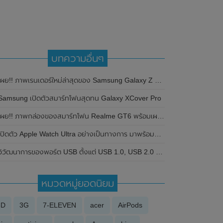
บทความอื่นๆ
ผย!! ภาพเรนเดอร์ใหม่ล่าสุดของ Samsung Galaxy Z Fold 3 แสดงให้เห็น 2 ดีไซน์ที่แตกต่างกัน (มีคลิป)
Samsung เปิดตัวสมาร์ทโฟนสุดทน Galaxy XCover Pro
ผย!! ภาพกล่องของสมาร์ทโฟน Realme GT6 พร้อมเผยวันที่คาดว่าจะเปิดตัวและวางจำหน่าย
ปิดตัว Apple Watch Ultra อย่างเป็นทางการ มาพร้อมหน้าจอขนาดใหญ่ 49 มม. และแบตเตอรี่ใช้งานได้นานสูงสุด 60 ชั่วโมง เหมาะกับสายลุยๆใช้งานหนัก
วิวัฒนาการของพอร์ต USB ตั้งแต่ USB 1.0, USB 2.0 จนถึง USB 4 ในปัจจุบัน
หมวดหมู่ยอดนิยม
3D
3G
7-ELEVEN
acer
AirPods