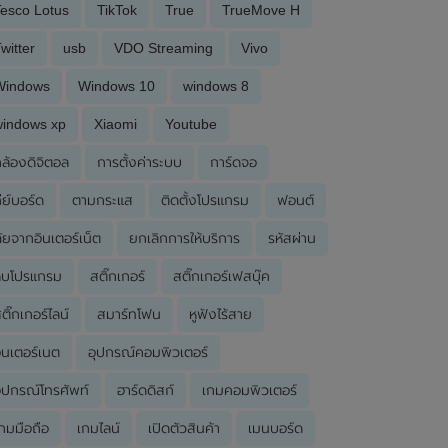
esco Lotus
TikTok
True
TrueMove H
witter
usb
VDO Streaming
Vivo
Windows
Windows 10
windows 8
windows xp
Xiaomi
Youtube
ล้องดิจิตอล
การตั้งค่าระบบ
การ์ดจอ
ีย์บอร์ด
ตามกระแส
ติดตั้งโปรแกรม
ฟอนต์
ัยจากอินเตอร์เน็ต
ยกเลิกการให้บริการ
รหัสผ่าน
ลบโปรแกรม
สติ๊กเกอร์
สติ๊กเกอร์เฟสบุ๊ค
ติ๊กเกอร์ไลน์
สมาร์ทโฟน
หูฟังไร้สาย
ินเตอร์เนต
อุปกรณ์คอมพิวเตอร์
ุปกรณ์โทรศัพท์
ฮาร์ดดิสก์
เกมคอมพิวเตอร์
กมมือถือ
เกมไลน์
เปิดตัวสินค้า
เมนบอร์ด