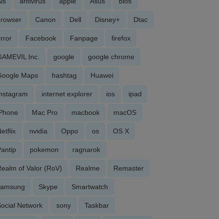
is
antivirus
apple
Asus
bios
browser
Canon
Dell
Disney+
Dtac
rror
Facebook
Fanpage
firefox
GAMEVIL Inc.
google
google chrome
Google Maps
hashtag
Huawei
Instagram
internet explorer
ios
ipad
iPhone
Mac Pro
macbook
macOS
etflix
nvidia
Oppo
os
OS X
antip
pokemon
ragnarok
ealm of Valor (RoV)
Realme
Remaster
samsung
Skype
Smartwatch
ocial Network
sony
Taskbar