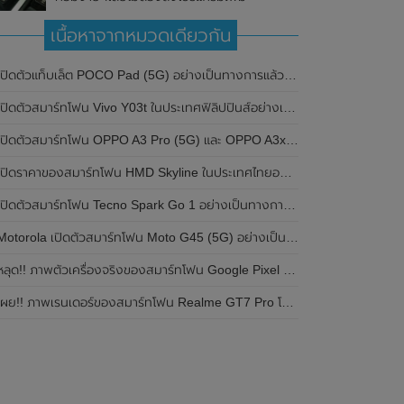
เนื้อหาจากหมวดเดียวกัน
ปิดตัวแท็บเล็ต POCO Pad (5G) อย่างเป็นทางการแล้วในประเทศอินเดีย มาพร้อมชิปเซ็ต Snapdragon 7s Gen 2 ของ Qualcomm และรองรับเครือข่าย 5G
ิดตัวสมาร์ทโฟน Vivo Y03t ในประเทศฟิลิปปินส์อย่างเป็นทางการแล้ว มาพร้อมชิปเซ็ต Unisoc T612 , กล้องหลัง ความละเอียด 13MP , แบตเตอรี่ 5,000mAh และหน้าจอแสดงผล LCD / 90Hz
ปิดตัวสมาร์ทโฟน OPPO A3 Pro (5G) และ OPPO A3x ในประเทศไทยอย่างเป็นทางการแล้ว ในราคาเริ่มต้นเพียง 3,999 บาท
ปิดราคาของสมาร์ทโฟน HMD Skyline ในประเทศไทยอย่างเป็นทางการแล้ว ราคา 14,990 บาท
ปิดตัวสมาร์ทโฟน Tecno Spark Go 1 อย่างเป็นทางการแล้ว มาพร้อมหน้าจอแสดงผล LCD / 120Hz , แบตเตอรี่ 5,000mAh และใช้ชิปเซ็ต Unisoc
Motorola เปิดตัวสมาร์ทโฟน Moto G45 (5G) อย่างเป็นทางการแล้วในอินเดีย
ลุด!! ภาพตัวเครื่องจริงของสมาร์ทโฟน Google Pixel 9a โชว์ดีไซน์ใหม่ กล้องหลังแบนราบ ไม่มีกรอบของกล้องแล้ว
ผย!! ภาพเรนเดอร์ของสมาร์ทโฟน Realme GT7 Pro โชว์ให้เห็นดีไซน์ใหม่ พร้อมเผยรายละเอียดสเปกที่สำคัญบางส่วน