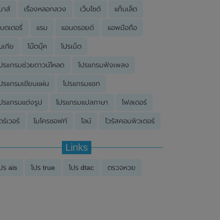
มาส์
เรื่องหลอกลวง
เว็บไซต์
แท็บเล็ต
บตเตอรี่
แรม
แอนดรอยด์
แอพมือถือ
นเกีย
โน๊ตบุ๊ค
โปรเน็ต
ปรแกรมช่วยดาวน์โหลด
โปรแกรมฟังเพลง
ปรแกรมเขียนแผ่น
โปรแกรมแชท
ปรแกรมแต่งรูป
โปรแกรมแปลภาษา
โฟลเดอร์
ดร์เวอร์
ไมโครซอฟท์
ไลน์
ไวรัสคอมพิวเตอร์
Links
ปร ais
โปร true
โปร dtac
ตรวจหวย