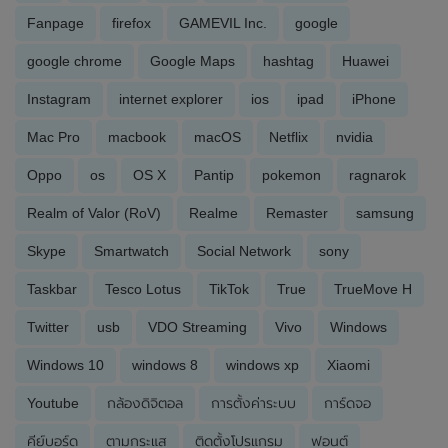
Fanpage
firefox
GAMEVIL Inc.
google
google chrome
Google Maps
hashtag
Huawei
Instagram
internet explorer
ios
ipad
iPhone
Mac Pro
macbook
macOS
Netflix
nvidia
Oppo
os
OS X
Pantip
pokemon
ragnarok
Realm of Valor (RoV)
Realme
Remaster
samsung
Skype
Smartwatch
Social Network
sony
Taskbar
Tesco Lotus
TikTok
True
TrueMove H
Twitter
usb
VDO Streaming
Vivo
Windows
Windows 10
windows 8
windows xp
Xiaomi
Youtube
กล้องดิจิตอล
การตั้งค่าระบบ
การ์ดจอ
คีย์บอร์ด
ตามกระแส
ติดตั้งโปรแกรม
ฟอนต์