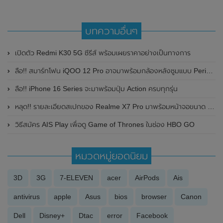
บทความอื่นๆ
เปิดตัว Redmi K30 5G ซีรีส์ พร้อมเผยราคาอย่างเป็นทางการ
ลือ!! สมาร์ทโฟน iQOO 12 Pro อาจมาพร้อมกล้องหลังซูมแบบ Periscope ความละเอียด 64MP
ลือ!! iPhone 16 Series จะมาพร้อมปุ่ม Action ครบทุกรุ่น
หลุด!! รายละเอียดสเปกของ Realme X7 Pro มาพร้อมหน้าจอขนาด 6.55 นิ้ว , กล้องหลัง 4 ตัว (64MP) , รองรับการชาร์จไวที่ 65W และผ่านการรับรองจาก TENAA แล้ว
วิธีสมัคร AIS Play เพื่อดู Game of Thrones ในช่อง HBO GO
หมวดหมู่ยอดนิยม
3D
3G
7-ELEVEN
acer
AirPods
Ais
antivirus
apple
Asus
bios
browser
Canon
Dell
Disney+
Dtac
error
Facebook