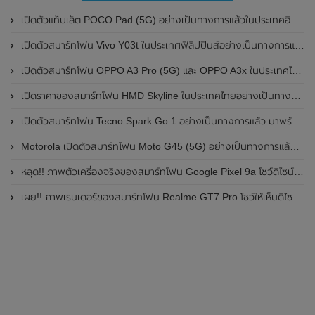
เปิดตัวแท็บเล็ต POCO Pad (5G) อย่างเป็นทางการแล้วในประเทศอินเดีย มาพร้อมชิปเซ็ต Snapdragon 7s Gen 2 ของ Qualcomm และรองรับเครือข่าย 5G
เปิดตัวสมาร์ทโฟน Vivo Y03t ในประเทศฟิลิปปินส์อย่างเป็นทางการแล้ว มาพร้อมชิปเซ็ต Unisoc T612 , กล้องหลัง ความละเอียด 13MP , แบตเตอรี่ 5,000mAh และหน้าจอแสดงผล LCD / 90Hz
เปิดตัวสมาร์ทโฟน OPPO A3 Pro (5G) และ OPPO A3x ในประเทศไทยอย่างเป็นทางการแล้ว ในราคาเริ่มต้นเพียง 3,999 บาท
เปิดราคาของสมาร์ทโฟน HMD Skyline ในประเทศไทยอย่างเป็นทางการแล้ว ราคา 14,990 บาท
เปิดตัวสมาร์ทโฟน Tecno Spark Go 1 อย่างเป็นทางการแล้ว มาพร้อมหน้าจอแสดงผล LCD / 120Hz , แบตเตอรี่ 5,000mAh และใช้ชิปเซ็ต Unisoc
Motorola เปิดตัวสมาร์ทโฟน Moto G45 (5G) อย่างเป็นทางการแล้วในอินเดีย
หลุด!! ภาพตัวเครื่องจริงของสมาร์ทโฟน Google Pixel 9a โชว์ดีไซน์ใหม่ กล้องหลังแบนราบ ไม่มีกรอบของกล้องแล้ว
เผย!! ภาพเรนเดอร์ของสมาร์ทโฟน Realme GT7 Pro โชว์ให้เห็นดีไซน์ใหม่ พร้อมเผยรายละเอียดสเปกที่สำคัญบางส่วน