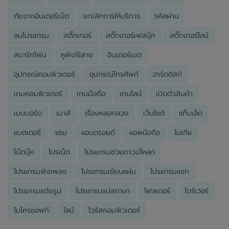
ภัยจากอินเตอร์เน็ต
ยกเลิกการให้บริการ
รหัสผ่าน
ลบโปรแกรม
สติ๊กเกอร์
สติ๊กเกอร์เฟสบุ๊ค
สติ๊กเกอร์ไลน์
สมาร์ทโฟน
หูฟังไร้สาย
อินเตอร์เนต
อุปกรณ์คอมพิวเตอร์
อุปกรณ์โทรศัพท์
ฮาร์ดดิสก์
เกมคอมพิวเตอร์
เกมมือถือ
เกมไลน์
เปิดตัวสินค้า
เมนบอร์ด
เมาส์
เรื่องหลอกลวง
เว็บไซต์
แท็บเล็ต
แบตเตอรี่
แรม
แอนดรอยด์
แอพมือถือ
โนเกีย
โน๊ตบุ๊ค
โปรเน็ต
โปรแกรมช่วยดาวน์โหลด
โปรแกรมฟังเพลง
โปรแกรมเขียนแผ่น
โปรแกรมแชท
โปรแกรมแต่งรูป
โปรแกรมแปลภาษา
โฟลเดอร์
ไดร์เวอร์
ไมโครซอฟท์
ไลน์
ไวรัสคอมพิวเตอร์