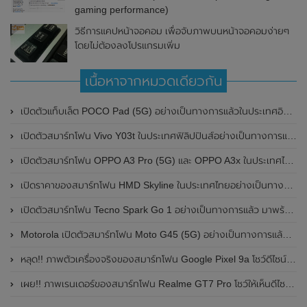
gaming performance)
วิธีการแคปหน้าจอคอม เพื่อจับภาพบนหน้าจอคอมง่ายๆ
โดยไม่ต้องลงโปรแกรมเพิ่ม
เนื้อหาจากหมวดเดียวกัน
เปิดตัวแท็บเล็ต POCO Pad (5G) อย่างเป็นทางการแล้วในประเทศอินเดีย มาพร้อมชิปเซ็ต Snapdragon 7s Gen 2 ของ Qualcomm และรองรับเครือข่าย 5G
เปิดตัวสมาร์ทโฟน Vivo Y03t ในประเทศฟิลิปปินส์อย่างเป็นทางการแล้ว มาพร้อมชิปเซ็ต Unisoc T612 , กล้องหลัง ความละเอียด 13MP , แบตเตอรี่ 5,000mAh และหน้าจอแสดงผล LCD / 90Hz
เปิดตัวสมาร์ทโฟน OPPO A3 Pro (5G) และ OPPO A3x ในประเทศไทยอย่างเป็นทางการแล้ว ในราคาเริ่มต้นเพียง 3,999 บาท
เปิดราคาของสมาร์ทโฟน HMD Skyline ในประเทศไทยอย่างเป็นทางการแล้ว ราคา 14,990 บาท
เปิดตัวสมาร์ทโฟน Tecno Spark Go 1 อย่างเป็นทางการแล้ว มาพร้อมหน้าจอแสดงผล LCD / 120Hz , แบตเตอรี่ 5,000mAh และใช้ชิปเซ็ต Unisoc
Motorola เปิดตัวสมาร์ทโฟน Moto G45 (5G) อย่างเป็นทางการแล้วในอินเดีย
หลุด!! ภาพตัวเครื่องจริงของสมาร์ทโฟน Google Pixel 9a โชว์ดีไซน์ใหม่ กล้องหลังแบนราบ ไม่มีกรอบของกล้องแล้ว
เผย!! ภาพเรนเดอร์ของสมาร์ทโฟน Realme GT7 Pro โชว์ให้เห็นดีไซน์ใหม่ พร้อมเผยรายละเอียดสเปกที่สำคัญบางส่วน