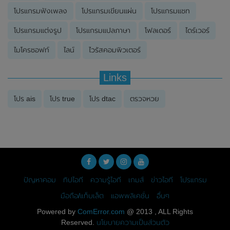
โปรแกรมฟังเพลง
โปรแกรมเขียนแผ่น
โปรแกรมแชท
โปรแกรมแต่งรูป
โปรแกรมแปลภาษา
โฟลเดอร์
ไดร์เวอร์
ไมโครซอฟท์
ไลน์
ไวรัสคอมพิวเตอร์
Links
โปร ais
โปร true
โปร dtac
ตรวจหวย
ปัญหาคอม
ทิปไอที
ความรู้ไอที
เกมส์
ข่าวไอที
โปรแกรม
มือถือ/แท็บเล็ต
แอพพลิเคชั่น
อื่นๆ
Powered by
ComError.com
@ 2013 , ALL Rights
Reserved.
นโยบายความเป็นส่วนตัว