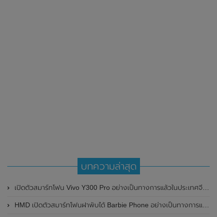
บทความล่าสุด
เปิดตัวสมาร์ทโฟน Vivo Y300 Pro อย่างเป็นทางการแล้วในประเทศจีน มาพร้อมดีไซน์พรีเมี่ยม ทนทาน และแบตเตอรี่สุดอึดขนาดใหญ่ 6,500mAh พร้อมรองรับการชาร์จไว 80W
HMD เปิดตัวสมาร์ทโฟนฝาพับได้ Barbie Phone อย่างเป็นทางการแล้ว มาพร้อมธีมสีชมพูสดใส