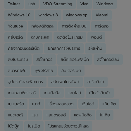
Twitter
usb
VDO Streaming
Vivo
Windows
Windows 10
windows 8
windows xp
Xiaomi
Youtube
กล้องดิจิตอล
การตั้งค่าระบบ
การ์ดจอ
คีย์บอร์ด
ตามกระแส
ติดตั้งโปรแกรม
ฟอนต์
ภัยจากอินเตอร์เน็ต
ยกเลิกการให้บริการ
รหัสผ่าน
ลบโปรแกรม
สติ๊กเกอร์
สติ๊กเกอร์เฟสบุ๊ค
สติ๊กเกอร์ไลน์
สมาร์ทโฟน
หูฟังไร้สาย
อินเตอร์เนต
อุปกรณ์คอมพิวเตอร์
อุปกรณ์โทรศัพท์
ฮาร์ดดิสก์
เกมคอมพิวเตอร์
เกมมือถือ
เกมไลน์
เปิดตัวสินค้า
เมนบอร์ด
เมาส์
เรื่องหลอกลวง
เว็บไซต์
แท็บเล็ต
แบตเตอรี่
แรม
แอนดรอยด์
แอพมือถือ
โนเกีย
โน๊ตบุ๊ค
โปรเน็ต
โปรแกรมช่วยดาวน์โหลด