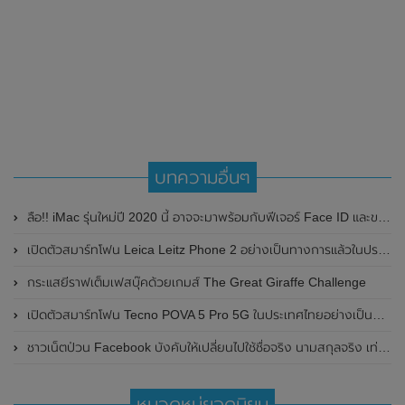
บทความอื่นๆ
ลือ!! iMac รุ่นใหม่ปี 2020 นี้ อาจจะมาพร้อมกับฟีเจอร์ Face ID และขอบหน้าจอบางเฉียบ
เปิดตัวสมาร์ทโฟน Leica Leitz Phone 2 อย่างเป็นทางการแล้วในประเทศญี่ปุ่น มาพร้อมหน้าจอแสดงผล OLED , 240Hz และกล้องความละเอียด 47.2MP
กระแสยีราฟเต็มเฟสบุ๊คด้วยเกมส์ The Great Giraffe Challenge
เปิดตัวสมาร์ทโฟน Tecno POVA 5 Pro 5G ในประเทศไทยอย่างเป็นทางการแล้ว ดีไซน์ฝาหลังมีไฟ LED มาพร้อมชิปเซ็ต MediaTek Dimensity 6080 และแบตเตอรี่สุดอึดขนาดใหญ่ 5,000mAh
ชาวเน็ตป่วน Facebook บังคับให้เปลี่ยนไปใช้ชื่อจริง นามสกุลจริง เท่านั้น
หมวดหมู่ยอดนิยม