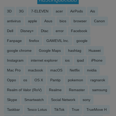
3D
3G
7-ELEVEN
acer
AirPods
Ais
antivirus
apple
Asus
bios
browser
Canon
Dell
Disney+
Dtac
error
Facebook
Fanpage
firefox
GAMEVIL Inc.
google
google chrome
Google Maps
hashtag
Huawei
Instagram
internet explorer
ios
ipad
iPhone
Mac Pro
macbook
macOS
Netflix
nvidia
Oppo
os
OS X
Pantip
pokemon
ragnarok
Realm of Valor (RoV)
Realme
Remaster
samsung
Skype
Smartwatch
Social Network
sony
Taskbar
Tesco Lotus
TikTok
True
TrueMove H