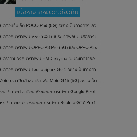
เนื้อหาจากหมวดเดียวกัน
ปิดตัวแท็บเล็ต POCO Pad (5G) อย่างเป็นทางการแล้วในประเทศอินเดีย มาพร้อมชิปเซ็ต Snapdragon 7s Gen 2 ของ Qualcomm และรองรับเครือข่าย 5G
ิดตัวสมาร์ทโฟน Vivo Y03t ในประเทศฟิลิปปินส์อย่างเป็นทางการแล้ว มาพร้อมชิปเซ็ต Unisoc T612 , กล้องหลัง ความละเอียด 13MP , แบตเตอรี่ 5,000mAh และหน้าจอแสดงผล LCD / 90Hz
ปิดตัวสมาร์ทโฟน OPPO A3 Pro (5G) และ OPPO A3x ในประเทศไทยอย่างเป็นทางการแล้ว ในราคาเริ่มต้นเพียง 3,999 บาท
ปิดราคาของสมาร์ทโฟน HMD Skyline ในประเทศไทยอย่างเป็นทางการแล้ว ราคา 14,990 บาท
ปิดตัวสมาร์ทโฟน Tecno Spark Go 1 อย่างเป็นทางการแล้ว มาพร้อมหน้าจอแสดงผล LCD / 120Hz , แบตเตอรี่ 5,000mAh และใช้ชิปเซ็ต Unisoc
Motorola เปิดตัวสมาร์ทโฟน Moto G45 (5G) อย่างเป็นทางการแล้วในอินเดีย
ลุด!! ภาพตัวเครื่องจริงของสมาร์ทโฟน Google Pixel 9a โชว์ดีไซน์ใหม่ กล้องหลังแบนราบ ไม่มีกรอบของกล้องแล้ว
ผย!! ภาพเรนเดอร์ของสมาร์ทโฟน Realme GT7 Pro โชว์ให้เห็นดีไซน์ใหม่ พร้อมเผยรายละเอียดสเปกที่สำคัญบางส่วน