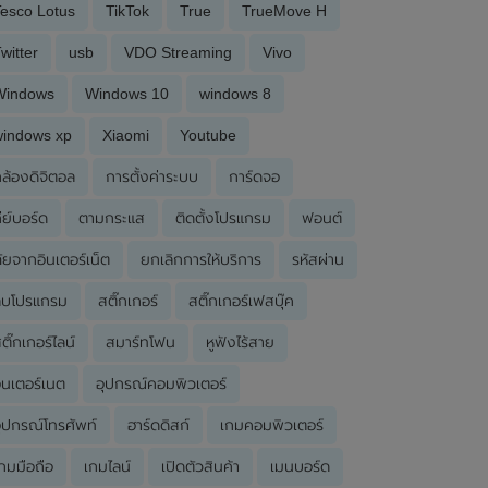
esco Lotus
TikTok
True
TrueMove H
witter
usb
VDO Streaming
Vivo
Windows
Windows 10
windows 8
windows xp
Xiaomi
Youtube
ล้องดิจิตอล
การตั้งค่าระบบ
การ์ดจอ
ีย์บอร์ด
ตามกระแส
ติดตั้งโปรแกรม
ฟอนต์
ัยจากอินเตอร์เน็ต
ยกเลิกการให้บริการ
รหัสผ่าน
ลบโปรแกรม
สติ๊กเกอร์
สติ๊กเกอร์เฟสบุ๊ค
ติ๊กเกอร์ไลน์
สมาร์ทโฟน
หูฟังไร้สาย
ินเตอร์เนต
อุปกรณ์คอมพิวเตอร์
ุปกรณ์โทรศัพท์
ฮาร์ดดิสก์
เกมคอมพิวเตอร์
กมมือถือ
เกมไลน์
เปิดตัวสินค้า
เมนบอร์ด