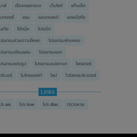
มาส์
เรื่องหลอกลวง
เว็บไซต์
แท็บเล็ต
บตเตอรี่
แรม
แอนดรอยด์
แอพมือถือ
นเกีย
โน๊ตบุ๊ค
โปรเน็ต
ปรแกรมช่วยดาวน์โหลด
โปรแกรมฟังเพลง
ปรแกรมเขียนแผ่น
โปรแกรมแชท
ปรแกรมแต่งรูป
โปรแกรมแปลภาษา
โฟลเดอร์
ดร์เวอร์
ไมโครซอฟท์
ไลน์
ไวรัสคอมพิวเตอร์
Links
ปร ais
โปร true
โปร dtac
ตรวจหวย