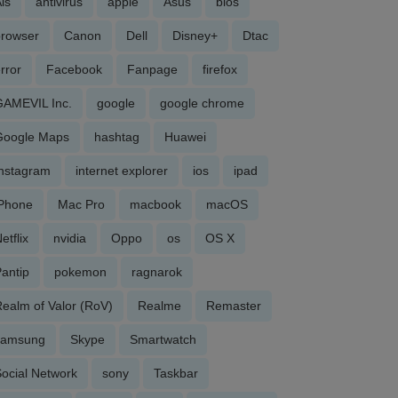
is
antivirus
apple
Asus
bios
browser
Canon
Dell
Disney+
Dtac
rror
Facebook
Fanpage
firefox
GAMEVIL Inc.
google
google chrome
Google Maps
hashtag
Huawei
Instagram
internet explorer
ios
ipad
iPhone
Mac Pro
macbook
macOS
etflix
nvidia
Oppo
os
OS X
antip
pokemon
ragnarok
ealm of Valor (RoV)
Realme
Remaster
samsung
Skype
Smartwatch
ocial Network
sony
Taskbar