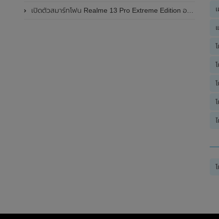
เ
เปิดตัวสมาร์ทโฟน Realme 13 Pro Extreme Edition อย่างเป็นทางการแล้วในประเทศจีน
แ
โ
โ
โ
โ
ไ
โ