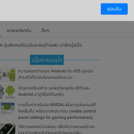
ยอมรับ
แอพพลิเคชั่น
อื่นๆ
่นพิเศษต้อนรับแพนด้าแฝด น่ารักมุ้งมิ้ง
เนื้อหาแนะนำ
ความแตกต่างของ Android กับ iOS จุดเด่น
ส่วนตัวที่น่าสนใจของแต่ละระบบ
ปัญหาเครื่องค้าง แอพเด้งหลุดใน iOS และ
Android มาดูวิธีแก้กันครับ
การตั้งค่าการ์ดจอ NVIDIA เพื่อการเล่นเกมส์ที่
ไหลลื่นขึ้น พร้อมภาพประกอบ (nvidia control
panel settings for gaming performance)
วิธีการแคปหน้าจอคอม เพื่อจับภาพบนหน้าจอ
คอมง่ายๆโดยไม่ต้องลงโปรแกรมเพิ่ม