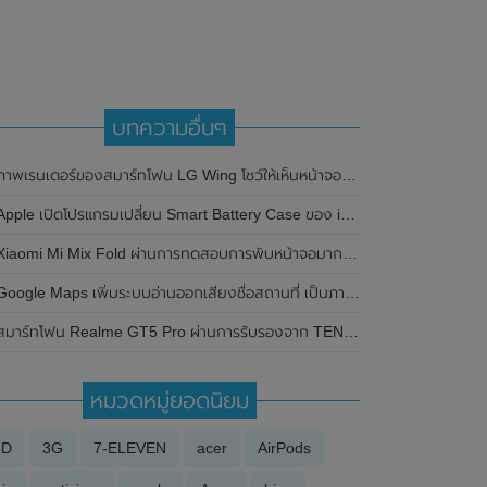
บทความอื่นๆ
าพเรนเดอร์ของสมาร์ทโฟน LG Wing โชว์ให้เห็นหน้าจอหมุนได้เป็นรูปตัว T มาพร้อมกล้องหลัง 3 ตัว
pple เปิดโปรแกรมเปลี่ยน Smart Battery Case ของ iPhone XS , XS Max และ XR กรณีมีปัญหาในการชาร์จ
Xiaomi Mi Mix Fold ผ่านการทดสอบการพับหน้าจอมากกว่า 400,000 ครั้ง
oogle Maps เพิ่มระบบอ่านออกเสียงชื่อสถานที่ เป็นภาษาท้องถิ่นได้ง่ายขึ้น ผ่านปุ่มลำโพง
มาร์ทโฟน Realme GT5 Pro ผ่านการรับรองจาก TENAA ของประเทศจีนแล้ว พร้อมเผยภาพและรายละเอียดสเปกที่สำคัญบางส่วน
หมวดหมู่ยอดนิยม
3D
3G
7-ELEVEN
acer
AirPods