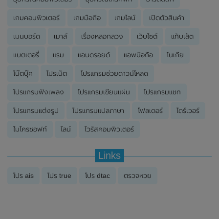
เกมคอมพิวเตอร์
เกมมือถือ
เกมไลน์
เปิดตัวสินค้า
เมนบอร์ด
เมาส์
เรื่องหลอกลวง
เว็บไซต์
แท็บเล็ต
แบตเตอรี่
แรม
แอนดรอยด์
แอพมือถือ
โนเกีย
โน๊ตบุ๊ค
โปรเน็ต
โปรแกรมช่วยดาวน์โหลด
โปรแกรมฟังเพลง
โปรแกรมเขียนแผ่น
โปรแกรมแชท
โปรแกรมแต่งรูป
โปรแกรมแปลภาษา
โฟลเดอร์
ไดร์เวอร์
ไมโครซอฟท์
ไลน์
ไวรัสคอมพิวเตอร์
Links
โปร ais
โปร true
โปร dtac
ตรวจหวย