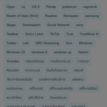
Oppo
os
OS X
Pantip
pokemon
ragnarok
Realm of Valor (RoV)
Realme
Remaster
samsung
Skype
Smartwatch
Social Network
sony
Taskbar
Tesco Lotus
TikTok
True
TrueMove H
Twitter
usb
VDO Streaming
Vivo
Windows
Windows 10
windows 8
windows xp
Xiaomi
Youtube
กล้องดิจิตอล
การตั้งค่าระบบ
การ์ดจอ
คีย์บอร์ด
ตามกระแส
ติดตั้งโปรแกรม
ฟอนต์
ภัยจากอินเตอร์เน็ต
ยกเลิกการให้บริการ
รหัสผ่าน
ลบโปรแกรม
สติ๊กเกอร์
สติ๊กเกอร์เฟสบุ๊ค
สติ๊กเกอร์ไลน์
สมาร์ทโฟน
หูฟังไร้สาย
อินเตอร์เนต
อุปกรณ์คอมพิวเตอร์
อุปกรณ์โทรศัพท์
ฮาร์ดดิสก์