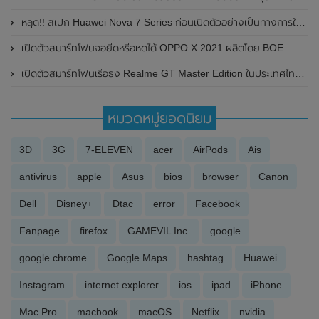
หลุด!! สเปก Huawei Nova 7 Series ก่อนเปิดตัวอย่างเป็นทางการในวันที่ 23 เมษายน 2020 นี้
เปิดตัวสมาร์ทโฟนจอยืดหรือหดได้ OPPO X 2021 ผลิตโดย BOE
เปิดตัวสมาร์ทโฟนเรือธง Realme GT Master Edition ในประเทศไทยอย่างเป็นทางการ ในราคาเริ่มต้นเพียงหมื่นต้นๆ
หมวดหมู่ยอดนิยม
3D
3G
7-ELEVEN
acer
AirPods
Ais
antivirus
apple
Asus
bios
browser
Canon
Dell
Disney+
Dtac
error
Facebook
Fanpage
firefox
GAMEVIL Inc.
google
google chrome
Google Maps
hashtag
Huawei
Instagram
internet explorer
ios
ipad
iPhone
Mac Pro
macbook
macOS
Netflix
nvidia