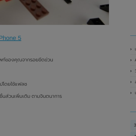
iPhone 5
เ
ัพท์ของคุณจากรอยขีดข่วน
A
ว
ส
ูปโดยใช้แฟลช
เ
บชิ้นส่วนเพิ่มเติม ตามจินตนาการ