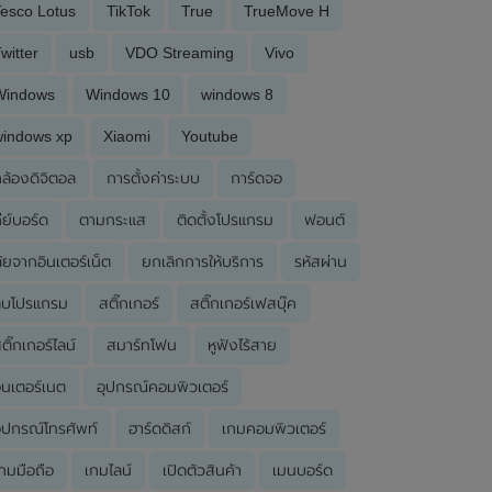
esco Lotus
TikTok
True
TrueMove H
witter
usb
VDO Streaming
Vivo
Windows
Windows 10
windows 8
windows xp
Xiaomi
Youtube
ล้องดิจิตอล
การตั้งค่าระบบ
การ์ดจอ
ีย์บอร์ด
ตามกระแส
ติดตั้งโปรแกรม
ฟอนต์
ัยจากอินเตอร์เน็ต
ยกเลิกการให้บริการ
รหัสผ่าน
ลบโปรแกรม
สติ๊กเกอร์
สติ๊กเกอร์เฟสบุ๊ค
ติ๊กเกอร์ไลน์
สมาร์ทโฟน
หูฟังไร้สาย
ินเตอร์เนต
อุปกรณ์คอมพิวเตอร์
ุปกรณ์โทรศัพท์
ฮาร์ดดิสก์
เกมคอมพิวเตอร์
กมมือถือ
เกมไลน์
เปิดตัวสินค้า
เมนบอร์ด