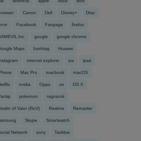
is
antivirus
apple
Asus
bios
browser
Canon
Dell
Disney+
Dtac
rror
Facebook
Fanpage
firefox
GAMEVIL Inc.
google
google chrome
Google Maps
hashtag
Huawei
Instagram
internet explorer
ios
ipad
iPhone
Mac Pro
macbook
macOS
etflix
nvidia
Oppo
os
OS X
antip
pokemon
ragnarok
ealm of Valor (RoV)
Realme
Remaster
samsung
Skype
Smartwatch
ocial Network
sony
Taskbar