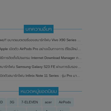
บทความอื่นๆ
ผย!! ขนาดแบตเตอรี่ของสมาร์ทโฟน Vivo X90 Series ลุ้นเปิดตัวในเดือนธันวาคม 2022 นี้
pple เปิดตัว AirPods Pro อย่างเป็นทางการ ดีไซน์ใหม่ทั้งหมด เพิ่มระบบตัดเสียงรบกวน
ิธีการติดตั้งโปรแกรม Internet Download Manager ภาษาไทย พร้อมภาพประกอบอย่างละเอียด
มาร์ทโฟน Samsung Galaxy S23 FE ผ่านการรับรองจาก 3C ของประเทศจีนแล้ว มาพร้อมรองรับการชาร์จไวที่ 25W ลุ้นเปิดตัวในเร็วๆนี้
ปิดตัวสมาร์ทโฟน Infinix Note 11 Series : รุ่น Pro มาพร้อมกับหน้าจอ 6.95 นิ้ว , 120Hz และกล้องหลัง 3 ตัว ความละเอียดสูงถึง 64MP
หมวดหมู่ยอดนิยม
3D
3G
7-ELEVEN
acer
AirPods