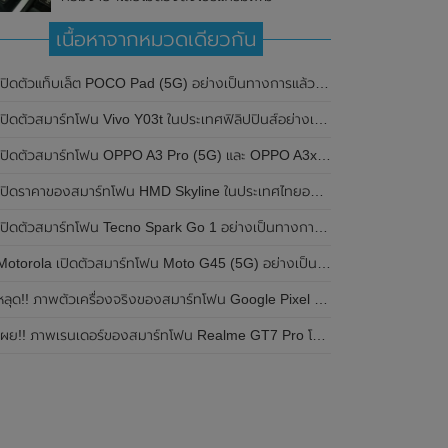
เนื้อหาจากหมวดเดียวกัน
ปิดตัวแท็บเล็ต POCO Pad (5G) อย่างเป็นทางการแล้วในประเทศอินเดีย มาพร้อมชิปเซ็ต Snapdragon 7s Gen 2 ของ Qualcomm และรองรับเครือข่าย 5G
ิดตัวสมาร์ทโฟน Vivo Y03t ในประเทศฟิลิปปินส์อย่างเป็นทางการแล้ว มาพร้อมชิปเซ็ต Unisoc T612 , กล้องหลัง ความละเอียด 13MP , แบตเตอรี่ 5,000mAh และหน้าจอแสดงผล LCD / 90Hz
ปิดตัวสมาร์ทโฟน OPPO A3 Pro (5G) และ OPPO A3x ในประเทศไทยอย่างเป็นทางการแล้ว ในราคาเริ่มต้นเพียง 3,999 บาท
ปิดราคาของสมาร์ทโฟน HMD Skyline ในประเทศไทยอย่างเป็นทางการแล้ว ราคา 14,990 บาท
ปิดตัวสมาร์ทโฟน Tecno Spark Go 1 อย่างเป็นทางการแล้ว มาพร้อมหน้าจอแสดงผล LCD / 120Hz , แบตเตอรี่ 5,000mAh และใช้ชิปเซ็ต Unisoc
Motorola เปิดตัวสมาร์ทโฟน Moto G45 (5G) อย่างเป็นทางการแล้วในอินเดีย
ลุด!! ภาพตัวเครื่องจริงของสมาร์ทโฟน Google Pixel 9a โชว์ดีไซน์ใหม่ กล้องหลังแบนราบ ไม่มีกรอบของกล้องแล้ว
ผย!! ภาพเรนเดอร์ของสมาร์ทโฟน Realme GT7 Pro โชว์ให้เห็นดีไซน์ใหม่ พร้อมเผยรายละเอียดสเปกที่สำคัญบางส่วน