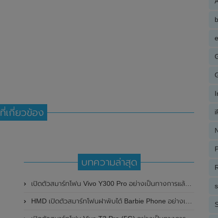
A
e
ที่เกี่ยวข้อง
N
P
บทความล่าสุด
R
เปิดตัวสมาร์ทโฟน Vivo Y300 Pro อย่างเป็นทางการแล้วในประเทศจีน มาพร้อมดีไซน์พรีเมี่ยม ทนทาน และแบตเตอรี่สุดอึดขนาดใหญ่ 6,500mAh พร้อมรองรับการชาร์จไว 80W
HMD เปิดตัวสมาร์ทโฟนฝาพับได้ Barbie Phone อย่างเป็นทางการแล้ว มาพร้อมธีมสีชมพูสดใส
S