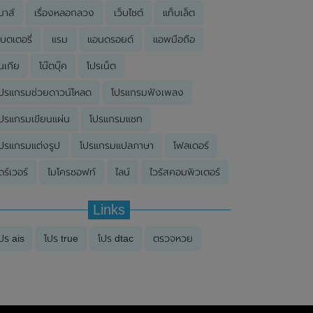
มาส์
เรื่องหลอกลวง
เว็บไซต์
แท็บเล็ต
บตเตอรี่
แรม
แอนดรอยด์
แอพมือถือ
นเกีย
โน๊ตบุ๊ค
โปรเน็ต
ปรแกรมช่วยดาวน์โหลด
โปรแกรมฟังเพลง
ปรแกรมเขียนแผ่น
โปรแกรมแชท
ปรแกรมแต่งรูป
โปรแกรมแปลภาษา
โฟลเดอร์
ดร์เวอร์
ไมโครซอฟท์
ไลน์
ไวรัสคอมพิวเตอร์
Links
ปร ais
โปร true
โปร dtac
ตรวจหวย