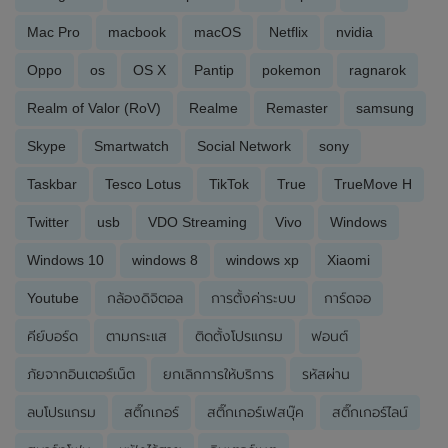
Mac Pro
macbook
macOS
Netflix
nvidia
Oppo
os
OS X
Pantip
pokemon
ragnarok
Realm of Valor (RoV)
Realme
Remaster
samsung
Skype
Smartwatch
Social Network
sony
Taskbar
Tesco Lotus
TikTok
True
TrueMove H
Twitter
usb
VDO Streaming
Vivo
Windows
Windows 10
windows 8
windows xp
Xiaomi
Youtube
กล้องดิจิตอล
การตั้งค่าระบบ
การ์ดจอ
คีย์บอร์ด
ตามกระแส
ติดตั้งโปรแกรม
ฟอนต์
ภัยจากอินเตอร์เน็ต
ยกเลิกการให้บริการ
รหัสผ่าน
ลบโปรแกรม
สติ๊กเกอร์
สติ๊กเกอร์เฟสบุ๊ค
สติ๊กเกอร์ไลน์