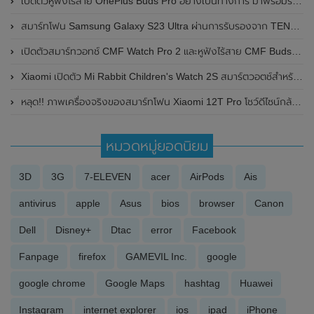
เปิดตัวหูฟังไร้สาย OnePlus Buds Pro อย่างเป็นทางการ มาพร้อมระบบตัดเสียงรบกวนแบบปรับได้ และแบตเตอรี่ใช้งานได้นานถึง 38 ชั่วโมง
สมาร์ทโฟน Samsung Galaxy S23 Ultra ผ่านการรับรองจาก TENAA แล้ว พร้อมเผยรายละเอียดสเปกหลัก ยืนยันมาพร้อมกล้องหลัก 200MP
เปิดตัวสมาร์ทวอทช์ CMF Watch Pro 2 และหูฟังไร้สาย CMF Buds Pro 2 อย่างเป็นทางการแล้ว
Xiaomi เปิดตัว Mi Rabbit Children's Watch 2S สมาร์ตวอตช์สำหรับเด็กในประเทศจีน
หลุด!! ภาพเครื่องจริงของสมาร์ทโฟน Xiaomi 12T Pro โชว์ดีไซน์กล้องหลังความละเอียด 200MP
หมวดหมู่ยอดนิยม
3D
3G
7-ELEVEN
acer
AirPods
Ais
antivirus
apple
Asus
bios
browser
Canon
Dell
Disney+
Dtac
error
Facebook
Fanpage
firefox
GAMEVIL Inc.
google
google chrome
Google Maps
hashtag
Huawei
Instagram
internet explorer
ios
ipad
iPhone