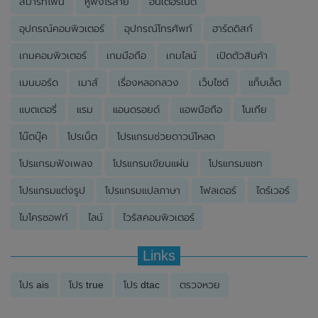
สมาร์ทโฟน
หูฟังไร้สาย
อินเตอร์เนต
อุปกรณ์คอมพิวเตอร์
อุปกรณ์โทรศัพท์
ฮาร์ดดิสก์
เกมคอมพิวเตอร์
เกมมือถือ
เกมไลน์
เปิดตัวสินค้า
เมนบอร์ด
เมาส์
เรื่องหลอกลวง
เว็บไซต์
แท็บเล็ต
แบตเตอรี่
แรม
แอนดรอยด์
แอพมือถือ
โนเกีย
โน๊ตบุ๊ค
โปรเน็ต
โปรแกรมช่วยดาวน์โหลด
โปรแกรมฟังเพลง
โปรแกรมเขียนแผ่น
โปรแกรมแชท
โปรแกรมแต่งรูป
โปรแกรมแปลภาษา
โฟลเดอร์
ไดร์เวอร์
ไมโครซอฟท์
ไลน์
ไวรัสคอมพิวเตอร์
Links
โปร ais
โปร true
โปร dtac
ตรวจหวย