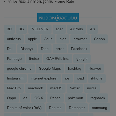
ค่า fps คืออะไร ทำความรู้จักกับ Frame Rate
หมวดหมู่ยอดนิยม
3D
3G
7-ELEVEN
acer
AirPods
Ais
antivirus
apple
Asus
bios
browser
Canon
Dell
Disney+
Dtac
error
Facebook
Fanpage
firefox
GAMEVIL Inc.
google
google chrome
Google Maps
hashtag
Huawei
Instagram
internet explorer
ios
ipad
iPhone
Mac Pro
macbook
macOS
Netflix
nvidia
Oppo
os
OS X
Pantip
pokemon
ragnarok
Realm of Valor (RoV)
Realme
Remaster
samsung