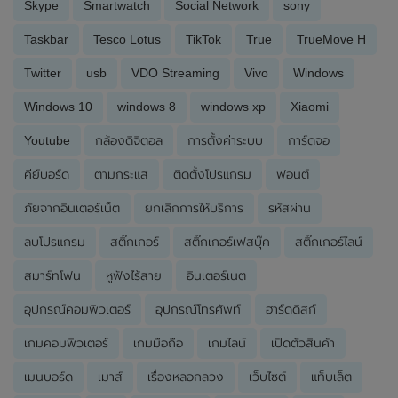
Skype
Smartwatch
Social Network
sony
Taskbar
Tesco Lotus
TikTok
True
TrueMove H
Twitter
usb
VDO Streaming
Vivo
Windows
Windows 10
windows 8
windows xp
Xiaomi
Youtube
กล้องดิจิตอล
การตั้งค่าระบบ
การ์ดจอ
คีย์บอร์ด
ตามกระแส
ติดตั้งโปรแกรม
ฟอนต์
ภัยจากอินเตอร์เน็ต
ยกเลิกการให้บริการ
รหัสผ่าน
ลบโปรแกรม
สติ๊กเกอร์
สติ๊กเกอร์เฟสบุ๊ค
สติ๊กเกอร์ไลน์
สมาร์ทโฟน
หูฟังไร้สาย
อินเตอร์เนต
อุปกรณ์คอมพิวเตอร์
อุปกรณ์โทรศัพท์
ฮาร์ดดิสก์
เกมคอมพิวเตอร์
เกมมือถือ
เกมไลน์
เปิดตัวสินค้า
เมนบอร์ด
เมาส์
เรื่องหลอกลวง
เว็บไซต์
แท็บเล็ต