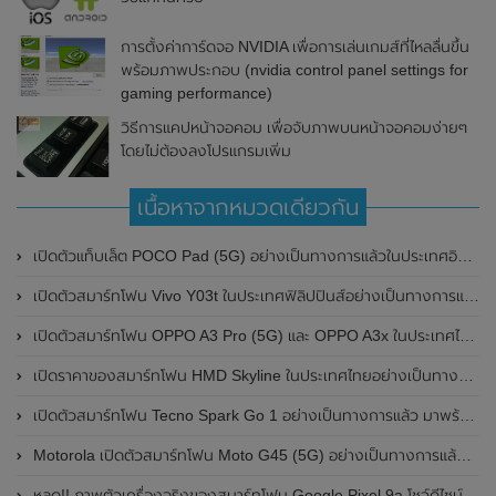
การตั้งค่าการ์ดจอ NVIDIA เพื่อการเล่นเกมส์ที่ไหลลื่นขึ้น
พร้อมภาพประกอบ (nvidia control panel settings for
gaming performance)
วิธีการแคปหน้าจอคอม เพื่อจับภาพบนหน้าจอคอมง่ายๆ
โดยไม่ต้องลงโปรแกรมเพิ่ม
เนื้อหาจากหมวดเดียวกัน
เปิดตัวแท็บเล็ต POCO Pad (5G) อย่างเป็นทางการแล้วในประเทศอินเดีย มาพร้อมชิปเซ็ต Snapdragon 7s Gen 2 ของ Qualcomm และรองรับเครือข่าย 5G
เปิดตัวสมาร์ทโฟน Vivo Y03t ในประเทศฟิลิปปินส์อย่างเป็นทางการแล้ว มาพร้อมชิปเซ็ต Unisoc T612 , กล้องหลัง ความละเอียด 13MP , แบตเตอรี่ 5,000mAh และหน้าจอแสดงผล LCD / 90Hz
เปิดตัวสมาร์ทโฟน OPPO A3 Pro (5G) และ OPPO A3x ในประเทศไทยอย่างเป็นทางการแล้ว ในราคาเริ่มต้นเพียง 3,999 บาท
เปิดราคาของสมาร์ทโฟน HMD Skyline ในประเทศไทยอย่างเป็นทางการแล้ว ราคา 14,990 บาท
เปิดตัวสมาร์ทโฟน Tecno Spark Go 1 อย่างเป็นทางการแล้ว มาพร้อมหน้าจอแสดงผล LCD / 120Hz , แบตเตอรี่ 5,000mAh และใช้ชิปเซ็ต Unisoc
Motorola เปิดตัวสมาร์ทโฟน Moto G45 (5G) อย่างเป็นทางการแล้วในอินเดีย
หลุด!! ภาพตัวเครื่องจริงของสมาร์ทโฟน Google Pixel 9a โชว์ดีไซน์ใหม่ กล้องหลังแบนราบ ไม่มีกรอบของกล้องแล้ว