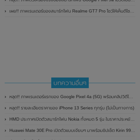
เผย!! ภาพเรนเดอร์ของสมาร์ทโฟน Realme GT7 Pro โชว์ให้เห็นดีไซน์ใหม่ พร้อมเผยรายละเอียดสเปกที่สำคัญบางส่วน
บทความอื่นๆ
หลุด!! ภาพเรนเดอร์แรกของ Google Pixel 4a (5G) พร้อมคลิปวิดีโอสั้นๆโชว์ดีไซน์ ที่ดูคล้ายกับรุ่น LTE มาก
หลุด!! รายละเอียดราคาของ iPhone 13 Series ทุกรุ่น (ไม่เป็นทางการ)
HMD ประกาศเปิดตัวสมาร์ทโฟน Nokia ทั้งหมด 5 รุ่น ในราคาประหยัด , แสนถูก และสบายกระเป๋า
Huawei Mate 30E Pro เปิดตัวแบบเงียบๆ มาพร้อมชิปเซ็ต Kirin 990E รุ่นใหม่ไฟแรง