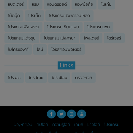
แบตเตอรี่
แรม
แอนดรอยด์
แอพมือถือ
โนเกีย
โน๊ตบุ๊ค
โปรเน็ต
โปรแกรมช่วยดาวน์โหลด
โปรแกรมฟังเพลง
โปรแกรมเขียนแผ่น
โปรแกรมแชท
โปรแกรมแต่งรูป
โปรแกรมแปลภาษา
โฟลเดอร์
ไดร์เวอร์
ไมโครซอฟท์
ไลน์
ไวรัสคอมพิวเตอร์
Links
โปร ais
โปร true
โปร dtac
ตรวจหวย
ปัญหาคอม
ทิปไอที
ความรู้ไอที
เกมส์
ข่าวไอที
โปรแกรม