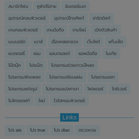
สมาร์ทโฟน
หูฟังไร้สาย
อินเตอร์เนต
อุปกรณ์คอมพิวเตอร์
อุปกรณ์โทรศัพท์
ฮาร์ดดิสก์
เกมคอมพิวเตอร์
เกมมือถือ
เกมไลน์
เปิดตัวสินค้า
เมนบอร์ด
เมาส์
เรื่องหลอกลวง
เว็บไซต์
แท็บเล็ต
แบตเตอรี่
แรม
แอนดรอยด์
แอพมือถือ
โนเกีย
โน๊ตบุ๊ค
โปรเน็ต
โปรแกรมช่วยดาวน์โหลด
โปรแกรมฟังเพลง
โปรแกรมเขียนแผ่น
โปรแกรมแชท
โปรแกรมแต่งรูป
โปรแกรมแปลภาษา
โฟลเดอร์
ไดร์เวอร์
ไมโครซอฟท์
ไลน์
ไวรัสคอมพิวเตอร์
Links
โปร ais
โปร true
โปร dtac
ตรวจหวย