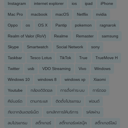
Instagram
internet explorer
ios
ipad
iPhone
Mac Pro
macbook
macOS
Netflix
nvidia
Oppo
os
OS X
Pantip
pokemon
ragnarok
Realm of Valor (RoV)
Realme
Remaster
samsung
Skype
Smartwatch
Social Network
sony
Taskbar
Tesco Lotus
TikTok
True
TrueMove H
Twitter
usb
VDO Streaming
Vivo
Windows
Windows 10
windows 8
windows xp
Xiaomi
Youtube
กล้องดิจิตอล
การตั้งค่าระบบ
การ์ดจอ
คีย์บอร์ด
ตามกระแส
ติดตั้งโปรแกรม
ฟอนต์
ภัยจากอินเตอร์เน็ต
ยกเลิกการให้บริการ
รหัสผ่าน
ลบโปรแกรม
สติ๊กเกอร์
สติ๊กเกอร์เฟสบุ๊ค
สติ๊กเกอร์ไลน์