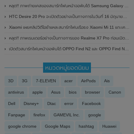
หลุด!! ภาพถ่ายเคสของสมาร์ทโฟนหน้าจอพับได้ Samsung Galaxy Z Flip 5 โชว์ดีไซน์หน้าจอแสดงผลด้านนอกขนาดใหญ่ และเคสมีหลายสีสันให้เลือก
HTC Desire 20 Pro จะเปิดตัวอย่างเป็นทางการในวันที่ 16 มิถุนายน 2020 นี้
Xiaomi เผยคลิปวิดีโอชำแหละสมาร์ทโฟนเรือธง Xiaomi Mi 11 แกะเครื่องเอง พบว่าซ่อมแซมง่าย
หลุด!! ภาพเรนเดอร์อย่างเป็นทางการของ Realme X7 Pro ก่อนเปิดตัวในวันที่ 1 กันยายน 2020 นี้
เปิดตัวสมาร์ทโฟนหน้าจอพับได้ OPPO Find N2 และ OPPO Find N2 Flip อย่างเป็นทางการในประเทศจีน
หมวดหมู่ยอดนิยม
3D
3G
7-ELEVEN
acer
AirPods
Ais
antivirus
apple
Asus
bios
browser
Canon
Dell
Disney+
Dtac
error
Facebook
Fanpage
firefox
GAMEVIL Inc.
google
google chrome
Google Maps
hashtag
Huawei