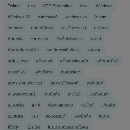
Twitter
usb
VDO Streaming
Vivo
Windows
Windows 10
windows 8
windows xp
Xiaomi
Youtube
กล้องดิจิตอล
การตั้งค่าระบบ
การ์ดจอ
คีย์บอร์ด
ตามกระแส
ติดตั้งโปรแกรม
ฟอนต์
ภัยจากอินเตอร์เน็ต
ยกเลิกการให้บริการ
รหัสผ่าน
ลบโปรแกรม
สติ๊กเกอร์
สติ๊กเกอร์เฟสบุ๊ค
สติ๊กเกอร์ไลน์
สมาร์ทโฟน
หูฟังไร้สาย
อินเตอร์เนต
อุปกรณ์คอมพิวเตอร์
อุปกรณ์โทรศัพท์
ฮาร์ดดิสก์
เกมคอมพิวเตอร์
เกมมือถือ
เกมไลน์
เปิดตัวสินค้า
เมนบอร์ด
เมาส์
เรื่องหลอกลวง
เว็บไซต์
แท็บเล็ต
แบตเตอรี่
แรม
แอนดรอยด์
แอพมือถือ
โนเกีย
โน๊ตบุ๊ค
โปรเน็ต
โปรแกรมช่วยดาวน์โหลด