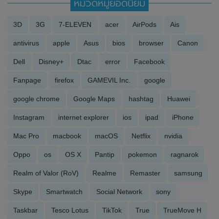
หมวดหมู่ยอดนิยม
3D
3G
7-ELEVEN
acer
AirPods
Ais
antivirus
apple
Asus
bios
browser
Canon
Dell
Disney+
Dtac
error
Facebook
Fanpage
firefox
GAMEVIL Inc.
google
google chrome
Google Maps
hashtag
Huawei
Instagram
internet explorer
ios
ipad
iPhone
Mac Pro
macbook
macOS
Netflix
nvidia
Oppo
os
OS X
Pantip
pokemon
ragnarok
Realm of Valor (RoV)
Realme
Remaster
samsung
Skype
Smartwatch
Social Network
sony
Taskbar
Tesco Lotus
TikTok
True
TrueMove H