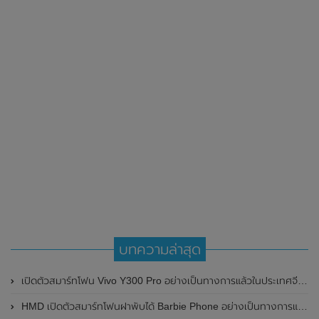
บทความล่าสุด
เปิดตัวสมาร์ทโฟน Vivo Y300 Pro อย่างเป็นทางการแล้วในประเทศจีน มาพร้อมดีไซน์พรีเมี่ยม ทนทาน และแบตเตอรี่สุดอึดขนาดใหญ่ 6,500mAh พร้อมรองรับการชาร์จไว 80W
HMD เปิดตัวสมาร์ทโฟนฝาพับได้ Barbie Phone อย่างเป็นทางการแล้ว มาพร้อมธีมสีชมพูสดใส