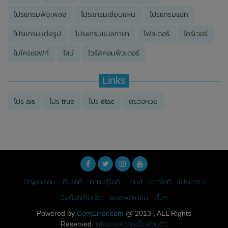
โปรแกรมฟังเพลง
โปรแกรมเขียนแผ่น
โปรแกรมแชท
โปรแกรมแต่งรูป
โปรแกรมแปลภาษา
โฟลเดอร์
ไดร์เวอร์
ไมโครซอฟท์
ไลน์
ไวรัสคอมพิวเตอร์
Links
โปร ais
โปร true
โปร dtac
ตรวจหวย
ปัญหาคอม
ทิปไอที
ความรู้ไอที
เกมส์
ข่าวไอที
โปรแกรม
มือถือ/แท็บเล็ต
แอพพลิเคชั่น
อื่นๆ
Powered by
ComError.com
@ 2013 , ALL Rights
Reserved.
นโยบายความเป็นส่วนตัว