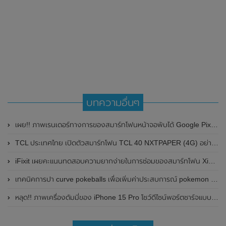
บทความอื่นๆ
เผย!! ภาพเรนเดอร์ทางการของสมาร์ทโฟนหน้าจอพับได้ Google Pixel Fold คาดเปิดตัวในวันที่ 10 พฤษภาคม 2023 นี้
TCL ประเทศไทย เปิดตัวสมาร์ทโฟน TCL 40 NXTPAPER (4G) อย่างเป็นทางการแล้ว ในราคาเพียง 5,999 บาท
iFixit เผยคะแนนทดสอบความยากง่ายในการซ่อมของสมาร์ทโฟน Xiaomi Mi 11 พบว่าได้คะแนนเกือบกลางๆ 4/10 คะแนน
เทคนิคการปา curve pokeballs เพื่อเพิ่มค่าประสบการณ์ pokemon go
หลุด!! ภาพเครื่องดัมมี่ของ iPhone 15 Pro โชว์ดีไซน์พอร์ตชาร์จแบบ USB Type-C