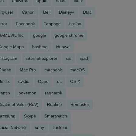
is
antivirus
apple
Asus
bios
browser
Canon
Dell
Disney+
Dtac
rror
Facebook
Fanpage
firefox
GAMEVIL Inc.
google
google chrome
Google Maps
hashtag
Huawei
Instagram
internet explorer
ios
ipad
iPhone
Mac Pro
macbook
macOS
etflix
nvidia
Oppo
os
OS X
antip
pokemon
ragnarok
ealm of Valor (RoV)
Realme
Remaster
samsung
Skype
Smartwatch
ocial Network
sony
Taskbar