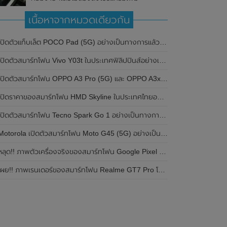
เนื้อหาจากหมวดเดียวกัน
ปิดตัวแท็บเล็ต POCO Pad (5G) อย่างเป็นทางการแล้วในประเทศอินเดีย มาพร้อมชิปเซ็ต Snapdragon 7s Gen 2 ของ Qualcomm และรองรับเครือข่าย 5G
ิดตัวสมาร์ทโฟน Vivo Y03t ในประเทศฟิลิปปินส์อย่างเป็นทางการแล้ว มาพร้อมชิปเซ็ต Unisoc T612 , กล้องหลัง ความละเอียด 13MP , แบตเตอรี่ 5,000mAh และหน้าจอแสดงผล LCD / 90Hz
ปิดตัวสมาร์ทโฟน OPPO A3 Pro (5G) และ OPPO A3x ในประเทศไทยอย่างเป็นทางการแล้ว ในราคาเริ่มต้นเพียง 3,999 บาท
ปิดราคาของสมาร์ทโฟน HMD Skyline ในประเทศไทยอย่างเป็นทางการแล้ว ราคา 14,990 บาท
ปิดตัวสมาร์ทโฟน Tecno Spark Go 1 อย่างเป็นทางการแล้ว มาพร้อมหน้าจอแสดงผล LCD / 120Hz , แบตเตอรี่ 5,000mAh และใช้ชิปเซ็ต Unisoc
Motorola เปิดตัวสมาร์ทโฟน Moto G45 (5G) อย่างเป็นทางการแล้วในอินเดีย
ลุด!! ภาพตัวเครื่องจริงของสมาร์ทโฟน Google Pixel 9a โชว์ดีไซน์ใหม่ กล้องหลังแบนราบ ไม่มีกรอบของกล้องแล้ว
ผย!! ภาพเรนเดอร์ของสมาร์ทโฟน Realme GT7 Pro โชว์ให้เห็นดีไซน์ใหม่ พร้อมเผยรายละเอียดสเปกที่สำคัญบางส่วน