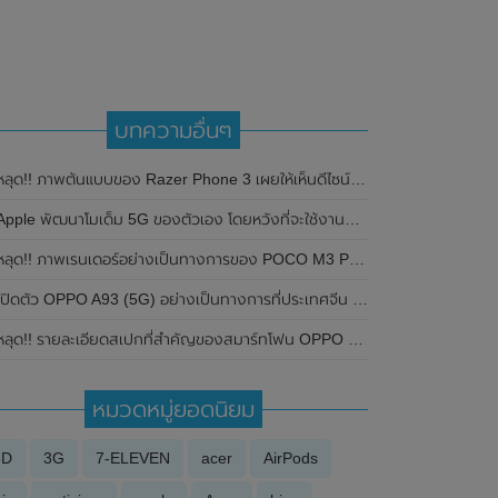
บทความอื่นๆ
หลุด!! ภาพต้นแบบของ Razer Phone 3 เผยให้เห็นดีไซน์ของตัวเครื่องชัดเจน
Apple พัฒนาโมเด็ม 5G ของตัวเอง โดยหวังที่จะใช้งานกับ iPhone ในปี 2022
ลุด!! ภาพเรนเดอร์อย่างเป็นทางการของ POCO M3 Pro (5G) พร้อมเผยรายละเอียดสเปกบางส่วน
ิดตัว OPPO A93 (5G) อย่างเป็นทางการที่ประเทศจีน มาพร้อมหน้าจอรีเฟรชเรท 90Hz , ชิปเซ็ต Snapdragon 480 และกล้อง 3 ตัว ความละเอียดสูงถึง 48MP ในราคาประหยัด เป็นมิตร
ลุด!! รายละเอียดสเปกที่สำคัญของสมาร์ทโฟน OPPO Reno 9 Series พร้อมโชว์ภาพกล่องจริง ลุ้นเปิดตัวในเร็วๆนี้
หมวดหมู่ยอดนิยม
3D
3G
7-ELEVEN
acer
AirPods