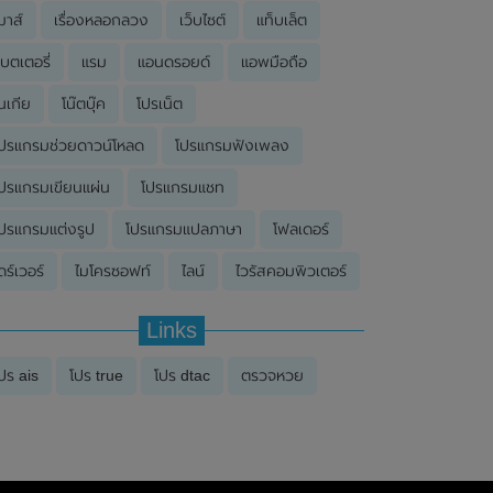
มาส์
เรื่องหลอกลวง
เว็บไซต์
แท็บเล็ต
บตเตอรี่
แรม
แอนดรอยด์
แอพมือถือ
นเกีย
โน๊ตบุ๊ค
โปรเน็ต
ปรแกรมช่วยดาวน์โหลด
โปรแกรมฟังเพลง
ปรแกรมเขียนแผ่น
โปรแกรมแชท
ปรแกรมแต่งรูป
โปรแกรมแปลภาษา
โฟลเดอร์
ดร์เวอร์
ไมโครซอฟท์
ไลน์
ไวรัสคอมพิวเตอร์
Links
ปร ais
โปร true
โปร dtac
ตรวจหวย