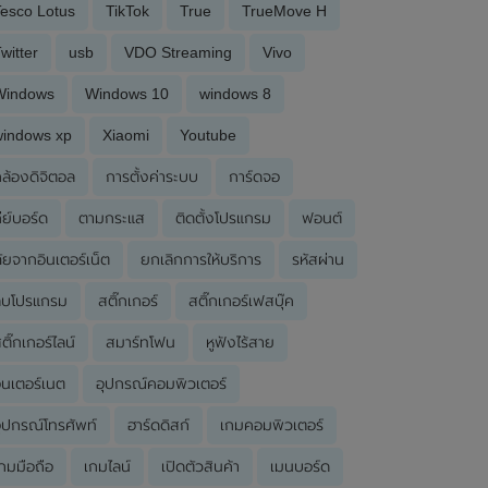
esco Lotus
TikTok
True
TrueMove H
witter
usb
VDO Streaming
Vivo
Windows
Windows 10
windows 8
windows xp
Xiaomi
Youtube
ล้องดิจิตอล
การตั้งค่าระบบ
การ์ดจอ
ีย์บอร์ด
ตามกระแส
ติดตั้งโปรแกรม
ฟอนต์
ัยจากอินเตอร์เน็ต
ยกเลิกการให้บริการ
รหัสผ่าน
ลบโปรแกรม
สติ๊กเกอร์
สติ๊กเกอร์เฟสบุ๊ค
ติ๊กเกอร์ไลน์
สมาร์ทโฟน
หูฟังไร้สาย
ินเตอร์เนต
อุปกรณ์คอมพิวเตอร์
ุปกรณ์โทรศัพท์
ฮาร์ดดิสก์
เกมคอมพิวเตอร์
กมมือถือ
เกมไลน์
เปิดตัวสินค้า
เมนบอร์ด