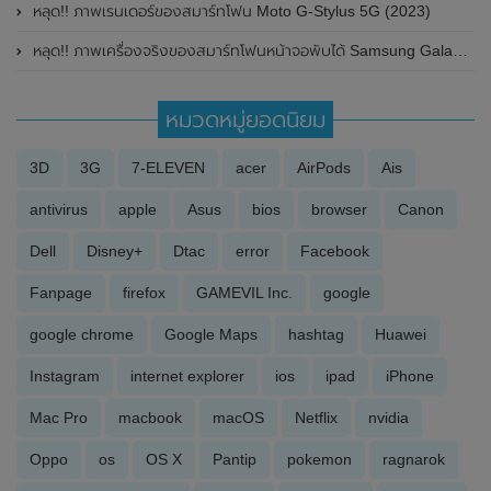
หลุด!! ภาพเรนเดอร์ของสมาร์ทโฟน Moto G-Stylus 5G (2023)
หลุด!! ภาพเครื่องจริงของสมาร์ทโฟนหน้าจอพับได้ Samsung Galaxy Z Fold 5 ก่อนเปิดตัวในวันที่ 26 กรกฎาคม 2023 นี้
หมวดหมู่ยอดนิยม
3D
3G
7-ELEVEN
acer
AirPods
Ais
antivirus
apple
Asus
bios
browser
Canon
Dell
Disney+
Dtac
error
Facebook
Fanpage
firefox
GAMEVIL Inc.
google
google chrome
Google Maps
hashtag
Huawei
Instagram
internet explorer
ios
ipad
iPhone
Mac Pro
macbook
macOS
Netflix
nvidia
Oppo
os
OS X
Pantip
pokemon
ragnarok