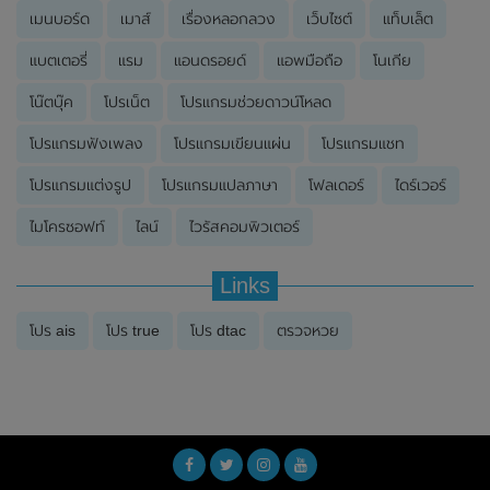
เมนบอร์ด
เมาส์
เรื่องหลอกลวง
เว็บไซต์
แท็บเล็ต
แบตเตอรี่
แรม
แอนดรอยด์
แอพมือถือ
โนเกีย
โน๊ตบุ๊ค
โปรเน็ต
โปรแกรมช่วยดาวน์โหลด
โปรแกรมฟังเพลง
โปรแกรมเขียนแผ่น
โปรแกรมแชท
โปรแกรมแต่งรูป
โปรแกรมแปลภาษา
โฟลเดอร์
ไดร์เวอร์
ไมโครซอฟท์
ไลน์
ไวรัสคอมพิวเตอร์
Links
โปร ais
โปร true
โปร dtac
ตรวจหวย