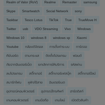
Realm of Valor (RoV)
Realme
Remaster
samsung
Skype
Smartwatch
Social Network
sony
Taskbar
Tesco Lotus
TikTok
True
TrueMove H
Twitter
usb
VDO Streaming
Vivo
Windows
Windows 10
windows 8
windows xp
Xiaomi
Youtube
กล้องดิจิตอล
การตั้งค่าระบบ
การ์ดจอ
คีย์บอร์ด
ตามกระแส
ติดตั้งโปรแกรม
ฟอนต์
ภัยจากอินเตอร์เน็ต
ยกเลิกการให้บริการ
รหัสผ่าน
ลบโปรแกรม
สติ๊กเกอร์
สติ๊กเกอร์เฟสบุ๊ค
สติ๊กเกอร์ไลน์
สมาร์ทโฟน
หูฟังไร้สาย
อินเตอร์เนต
อุปกรณ์คอมพิวเตอร์
อุปกรณ์โทรศัพท์
ฮาร์ดดิสก์
เกมคอมพิวเตอร์
เกมมือถือ
เกมไลน์
เปิดตัวสินค้า