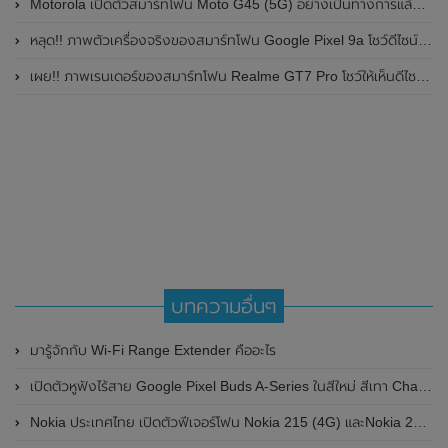
Motorola เปิดตัวสมาร์ทโฟน Moto G45 (5G) อย่างเป็นทางการแล้วในอินเดีย
หลุด!! ภาพตัวเครื่องจริงของสมาร์ทโฟน Google Pixel 9a โชว์ดีไซน์ใหม่ กล้องหลังแบนราบ ไม่มีกรอบของกล้องแล้ว
เผย!! ภาพเรนเดอร์ของสมาร์ทโฟน Realme GT7 Pro โชว์ให้เห็นดีไซน์ใหม่ พร้อมเผยรายละเอียดสเปกที่สำคัญบางส่วน
บทความอื่นๆ
มารู้จักกับ Wi-Fi Range Extender คืออะไร
เปิดตัวหูฟังไร้สาย Google Pixel Buds A-Series ในสีใหม่ สีเทา Charcoal
Nokia ประเทศไทย เปิดตัวฟีเจอร์โฟน Nokia 215 (4G) และNokia 225 (4G) แล้ว ในราคาประหยัด สบายกระเป๋าสุดๆ