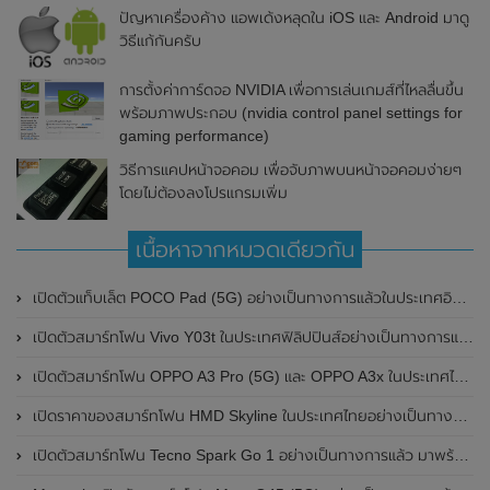
ปัญหาเครื่องค้าง แอพเด้งหลุดใน iOS และ Android มาดู
วิธีแก้กันครับ
การตั้งค่าการ์ดจอ NVIDIA เพื่อการเล่นเกมส์ที่ไหลลื่นขึ้น
พร้อมภาพประกอบ (nvidia control panel settings for
gaming performance)
วิธีการแคปหน้าจอคอม เพื่อจับภาพบนหน้าจอคอมง่ายๆ
โดยไม่ต้องลงโปรแกรมเพิ่ม
เนื้อหาจากหมวดเดียวกัน
เปิดตัวแท็บเล็ต POCO Pad (5G) อย่างเป็นทางการแล้วในประเทศอินเดีย มาพร้อมชิปเซ็ต Snapdragon 7s Gen 2 ของ Qualcomm และรองรับเครือข่าย 5G
เปิดตัวสมาร์ทโฟน Vivo Y03t ในประเทศฟิลิปปินส์อย่างเป็นทางการแล้ว มาพร้อมชิปเซ็ต Unisoc T612 , กล้องหลัง ความละเอียด 13MP , แบตเตอรี่ 5,000mAh และหน้าจอแสดงผล LCD / 90Hz
เปิดตัวสมาร์ทโฟน OPPO A3 Pro (5G) และ OPPO A3x ในประเทศไทยอย่างเป็นทางการแล้ว ในราคาเริ่มต้นเพียง 3,999 บาท
เปิดราคาของสมาร์ทโฟน HMD Skyline ในประเทศไทยอย่างเป็นทางการแล้ว ราคา 14,990 บาท
เปิดตัวสมาร์ทโฟน Tecno Spark Go 1 อย่างเป็นทางการแล้ว มาพร้อมหน้าจอแสดงผล LCD / 120Hz , แบตเตอรี่ 5,000mAh และใช้ชิปเซ็ต Unisoc