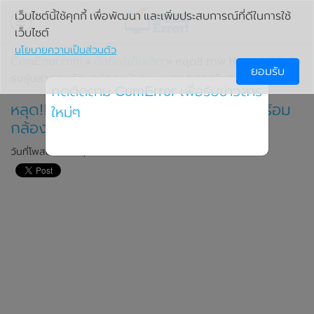
เว็บไซต์นี้ใช้คุกกี้ เพื่อพัฒนา และเพิ่มประสบการณ์ที่ดีในการใช้
เว็บไซต์
นโยบายความเป็นส่วนตัว
ComError.com
»
มือถือ/แท็บเล็ต
» หลุด!! ภาพ Honor V30 เรือ
ยอมรับ
ธงรุ่นล่าสุดพร้อมกล้องหน้าคู่ แบบเจาะรู รองรับกล้องหน้าคู่
กดติดตาม ComError เพื่อรับข่าวสาร
หลุด!! ภาพ Honor V30 เรือธงรุ่นล่าสุดพร้อม
ใหม่ๆ
กล้องหน้าคู่ แบบเจาะรู รองรับกล้องหน้าคู่
วันที่โพสต์: 20 พฤศจิกายน 2019