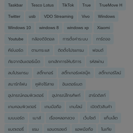
Taskbar
Tesco Lotus
TikTok
True
TrueMove H
Twitter
usb
VDO Streaming
Vivo
Windows
Windows 10
windows 8
windows xp
Xiaomi
Youtube
กล้องดิจิตอล
การตั้งค่าระบบ
การ์ดจอ
คีย์บอร์ด
ตามกระแส
ติดตั้งโปรแกรม
ฟอนต์
ภัยจากอินเตอร์เน็ต
ยกเลิกการให้บริการ
รหัสผ่าน
ลบโปรแกรม
สติ๊กเกอร์
สติ๊กเกอร์เฟสบุ๊ค
สติ๊กเกอร์ไลน์
สมาร์ทโฟน
หูฟังไร้สาย
อินเตอร์เนต
อุปกรณ์คอมพิวเตอร์
อุปกรณ์โทรศัพท์
ฮาร์ดดิสก์
เกมคอมพิวเตอร์
เกมมือถือ
เกมไลน์
เปิดตัวสินค้า
เมนบอร์ด
เมาส์
เรื่องหลอกลวง
เว็บไซต์
แท็บเล็ต
แบตเตอรี่
แรม
แอนดรอยด์
แอพมือถือ
โนเกีย