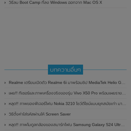
วิธีลบ Boot Camp ที่ลง Windows ออกจาก Mac OS X
บทความอื่นๆ
Realme เตรียมเปิดตัว Realme 6i มาพร้อมชิป MediaTek Helio G80 ในวันที่ 17 มีนาคม 2020 นี้
เผย!! ทีเซอร์และภาพเครื่องจริงของรุ่น Vivo X50 Pro พร้อมเผยรายละเอียดสเปกรุ่น Vivo X50
หลุด!! ภาพของฟีเจอร์โฟน Nokia 3210 โชว์ดีไซน์แบบยุคสมัยเก่า มาพร้อมกับหน้าจอแสดงผลสี และรองรับการเชื่อมต่อเครือข่าย 4G ลุ้นเปิดตัวในเร็วๆนี้
วิธีตั้งค่าใส่รหัสผ่านให้ Screen Saver
หลุด!! ภาพโมดูลกล้องของสมาร์ทโฟน Samsung Galaxy S24 Ultra รุ่นท๊อป ก่อนเปิดตัวอย่างเป็นทางการในวันที่ 18 เดือนมกราคม ต้นปีหน้า 2024