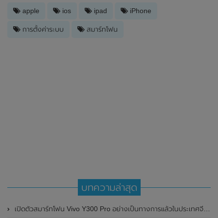
apple
ios
ipad
iPhone
การตั้งค่าระบบ
สมาร์ทโฟน
บทความล่าสุด
เปิดตัวสมาร์ทโฟน Vivo Y300 Pro อย่างเป็นทางการแล้วในประเทศจีน มาพร้อมดีไซน์พรีเมี่ยม ทนทาน และแบตเตอรี่สุดอึดขนาดใหญ่ 6,500mAh พร้อมรองรับการชาร์จไว 80W