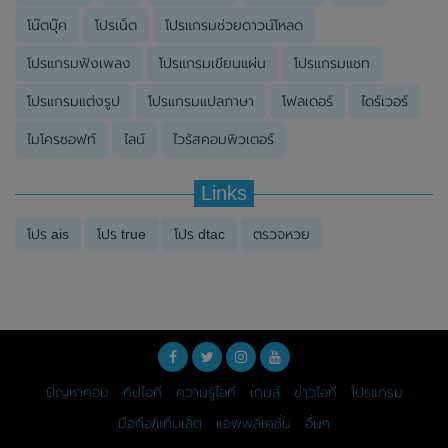
โน๊ตบุ๊ค
โปรเน็ต
โปรแกรมช่วยดาวน์โหลด
โปรแกรมฟังเพลง
โปรแกรมเขียนแผ่น
โปรแกรมแชท
โปรแกรมแต่งรูป
โปรแกรมแปลภาษา
โฟลเดอร์
ไดร์เวอร์
ไมโครซอฟท์
ไลน์
ไวรัสคอมพิวเตอร์
Links
โปร ais
โปร true
โปร dtac
ตรวจหวย
ปัญหาคอม
ทิปไอที
ความรู้ไอที
เกมส์
ข่าวไอที
โปรแกรม
มือถือ/แท็บเล็ต
แอพพลิเคชั่น
อื่นๆ