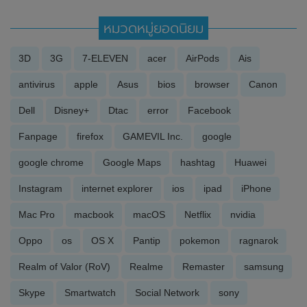
หมวดหมู่ยอดนิยม
3D
3G
7-ELEVEN
acer
AirPods
Ais
antivirus
apple
Asus
bios
browser
Canon
Dell
Disney+
Dtac
error
Facebook
Fanpage
firefox
GAMEVIL Inc.
google
google chrome
Google Maps
hashtag
Huawei
Instagram
internet explorer
ios
ipad
iPhone
Mac Pro
macbook
macOS
Netflix
nvidia
Oppo
os
OS X
Pantip
pokemon
ragnarok
Realm of Valor (RoV)
Realme
Remaster
samsung
Skype
Smartwatch
Social Network
sony