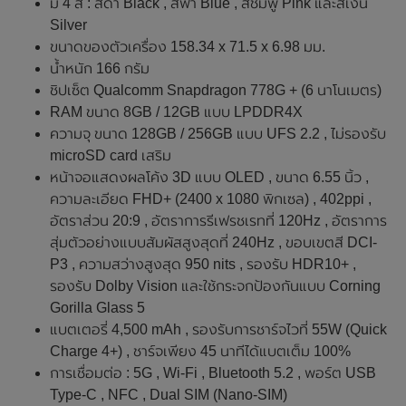
มี 4 สี : สีดำ Black , สีฟ้า Blue , สีชมพู Pink และสีเงิน
Silver
ขนาดของตัวเครื่อง 158.34 x 71.5 x 6.98 มม.
น้ำหนัก 166 กรัม
ชิปเซ็ต Qualcomm Snapdragon 778G + (6 นาโนเมตร)
RAM ขนาด 8GB / 12GB แบบ LPDDR4X
ความจุ ขนาด 128GB / 256GB แบบ UFS 2.2 , ไม่รองรับ
microSD card เสริม
หน้าจอแสดงผลโค้ง 3D แบบ OLED , ขนาด 6.55 นิ้ว ,
ความละเอียด FHD+ (2400 x 1080 พิกเซล) , 402ppi ,
อัตราส่วน 20:9 , อัตราการรีเฟรชเรทที่ 120Hz , อัตราการ
สุ่มตัวอย่างแบบสัมผัสสูงสุดที่ 240Hz , ขอบเขตสี DCI-
P3 , ความสว่างสูงสุด 950 nits , รองรับ HDR10+ ,
รองรับ Dolby Vision และใช้กระจกป้องกันแบบ Corning
Gorilla Glass 5
แบตเตอรี่ 4,500 mAh , รองรับการชาร์จไวที่ 55W (Quick
Charge 4+) , ชาร์จเพียง 45 นาทีได้แบตเต็ม 100%
การเชื่อมต่อ : 5G , Wi-Fi , Bluetooth 5.2 , พอร์ต USB
Type-C , NFC , Dual SIM (Nano-SIM)