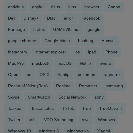
antivirus
apple
Asus
bios
browser
Canon
Dell
Disney+
Dtac
error
Facebook
Fanpage
firefox
GAMEVIL Inc.
google
google chrome
Google Maps
hashtag
Huawei
Instagram
internet explorer
ios
ipad
iPhone
Mac Pro
macbook
macOS
Netflix
nvidia
Oppo
os
OS X
Pantip
pokemon
ragnarok
Realm of Valor (RoV)
Realme
Remaster
samsung
Skype
Smartwatch
Social Network
sony
Taskbar
Tesco Lotus
TikTok
True
TrueMove H
Twitter
usb
VDO Streaming
Vivo
Windows
Windows 10
windows 8
windows xp
Xiaomi