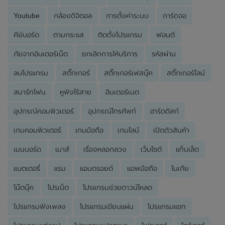
Youtube
กล้องดิจิตอล
การตั้งค่าระบบ
การ์ดจอ
คีย์บอร์ด
ตามกระแส
ติดตั้งโปรแกรม
ฟอนต์
ภัยจากอินเตอร์เน็ต
ยกเลิกการให้บริการ
รหัสผ่าน
ลบโปรแกรม
สติ๊กเกอร์
สติ๊กเกอร์เฟสบุ๊ค
สติ๊กเกอร์ไลน์
สมาร์ทโฟน
หูฟังไร้สาย
อินเตอร์เนต
อุปกรณ์คอมพิวเตอร์
อุปกรณ์โทรศัพท์
ฮาร์ดดิสก์
เกมคอมพิวเตอร์
เกมมือถือ
เกมไลน์
เปิดตัวสินค้า
เมนบอร์ด
เมาส์
เรื่องหลอกลวง
เว็บไซต์
แท็บเล็ต
แบตเตอรี่
แรม
แอนดรอยด์
แอพมือถือ
โนเกีย
โน๊ตบุ๊ค
โปรเน็ต
โปรแกรมช่วยดาวน์โหลด
โปรแกรมฟังเพลง
โปรแกรมเขียนแผ่น
โปรแกรมแชท