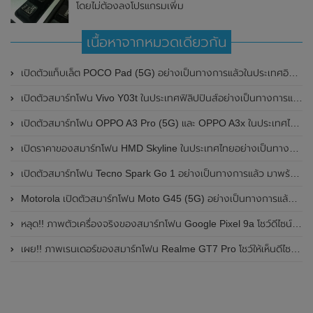
โดยไม่ต้องลงโปรแกรมเพิ่ม
เนื้อหาจากหมวดเดียวกัน
เปิดตัวแท็บเล็ต POCO Pad (5G) อย่างเป็นทางการแล้วในประเทศอินเดีย มาพร้อมชิปเซ็ต Snapdragon 7s Gen 2 ของ Qualcomm และรองรับเครือข่าย 5G
เปิดตัวสมาร์ทโฟน Vivo Y03t ในประเทศฟิลิปปินส์อย่างเป็นทางการแล้ว มาพร้อมชิปเซ็ต Unisoc T612 , กล้องหลัง ความละเอียด 13MP , แบตเตอรี่ 5,000mAh และหน้าจอแสดงผล LCD / 90Hz
เปิดตัวสมาร์ทโฟน OPPO A3 Pro (5G) และ OPPO A3x ในประเทศไทยอย่างเป็นทางการแล้ว ในราคาเริ่มต้นเพียง 3,999 บาท
เปิดราคาของสมาร์ทโฟน HMD Skyline ในประเทศไทยอย่างเป็นทางการแล้ว ราคา 14,990 บาท
เปิดตัวสมาร์ทโฟน Tecno Spark Go 1 อย่างเป็นทางการแล้ว มาพร้อมหน้าจอแสดงผล LCD / 120Hz , แบตเตอรี่ 5,000mAh และใช้ชิปเซ็ต Unisoc
Motorola เปิดตัวสมาร์ทโฟน Moto G45 (5G) อย่างเป็นทางการแล้วในอินเดีย
หลุด!! ภาพตัวเครื่องจริงของสมาร์ทโฟน Google Pixel 9a โชว์ดีไซน์ใหม่ กล้องหลังแบนราบ ไม่มีกรอบของกล้องแล้ว
เผย!! ภาพเรนเดอร์ของสมาร์ทโฟน Realme GT7 Pro โชว์ให้เห็นดีไซน์ใหม่ พร้อมเผยรายละเอียดสเปกที่สำคัญบางส่วน