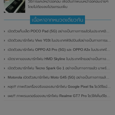
วิธีการแคปหน้าจอคอม เพื่อจับภาพบนหน้าจอคอมง่ายๆ
โดยไม่ต้องลงโปรแกรมเพิ่ม
เนื้อหาจากหมวดเดียวกัน
เปิดตัวแท็บเล็ต POCO Pad (5G) อย่างเป็นทางการแล้วในประเทศอินเดีย มาพร้อมชิปเซ็ต Snapdragon 7s Gen 2 ของ Qualcomm และรองรับเครือข่าย 5G
เปิดตัวสมาร์ทโฟน Vivo Y03t ในประเทศฟิลิปปินส์อย่างเป็นทางการแล้ว มาพร้อมชิปเซ็ต Unisoc T612 , กล้องหลัง ความละเอียด 13MP , แบตเตอรี่ 5,000mAh และหน้าจอแสดงผล LCD / 90Hz
เปิดตัวสมาร์ทโฟน OPPO A3 Pro (5G) และ OPPO A3x ในประเทศไทยอย่างเป็นทางการแล้ว ในราคาเริ่มต้นเพียง 3,999 บาท
เปิดราคาของสมาร์ทโฟน HMD Skyline ในประเทศไทยอย่างเป็นทางการแล้ว ราคา 14,990 บาท
เปิดตัวสมาร์ทโฟน Tecno Spark Go 1 อย่างเป็นทางการแล้ว มาพร้อมหน้าจอแสดงผล LCD / 120Hz , แบตเตอรี่ 5,000mAh และใช้ชิปเซ็ต Unisoc
Motorola เปิดตัวสมาร์ทโฟน Moto G45 (5G) อย่างเป็นทางการแล้วในอินเดีย
หลุด!! ภาพตัวเครื่องจริงของสมาร์ทโฟน Google Pixel 9a โชว์ดีไซน์ใหม่ กล้องหลังแบนราบ ไม่มีกรอบของกล้องแล้ว
เผย!! ภาพเรนเดอร์ของสมาร์ทโฟน Realme GT7 Pro โชว์ให้เห็นดีไซน์ใหม่ พร้อมเผยรายละเอียดสเปกที่สำคัญบางส่วน