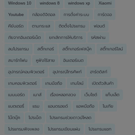
Windows 10
windows 8
windows xp
Xiaomi
Youtube
กล้องดิจิตอล
การตั้งค่าระบบ
การ์ดจอ
คีย์บอร์ด
ตามกระแส
ติดตั้งโปรแกรม
ฟอนต์
ภัยจากอินเตอร์เน็ต
ยกเลิกการให้บริการ
รหัสผ่าน
ลบโปรแกรม
สติ๊กเกอร์
สติ๊กเกอร์เฟสบุ๊ค
สติ๊กเกอร์ไลน์
สมาร์ทโฟน
หูฟังไร้สาย
อินเตอร์เนต
อุปกรณ์คอมพิวเตอร์
อุปกรณ์โทรศัพท์
ฮาร์ดดิสก์
เกมคอมพิวเตอร์
เกมมือถือ
เกมไลน์
เปิดตัวสินค้า
เมนบอร์ด
เมาส์
เรื่องหลอกลวง
เว็บไซต์
แท็บเล็ต
แบตเตอรี่
แรม
แอนดรอยด์
แอพมือถือ
โนเกีย
โน๊ตบุ๊ค
โปรเน็ต
โปรแกรมช่วยดาวน์โหลด
โปรแกรมฟังเพลง
โปรแกรมเขียนแผ่น
โปรแกรมแชท