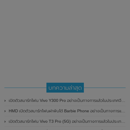
บทความล่าสุด
เปิดตัวสมาร์ทโฟน Vivo Y300 Pro อย่างเป็นทางการแล้วในประเทศจีน มาพร้อมดีไซน์พรีเมี่ยม ทนทาน และแบตเตอรี่สุดอึดขนาดใหญ่ 6,500mAh พร้อมรองรับการชาร์จไว 80W
HMD เปิดตัวสมาร์ทโฟนฝาพับได้ Barbie Phone อย่างเป็นทางการแล้ว มาพร้อมธีมสีชมพูสดใส
เปิดตัวสมาร์ทโฟน Vivo T3 Pro (5G) อย่างเป็นทางการแล้วในประเทศอินเดีย