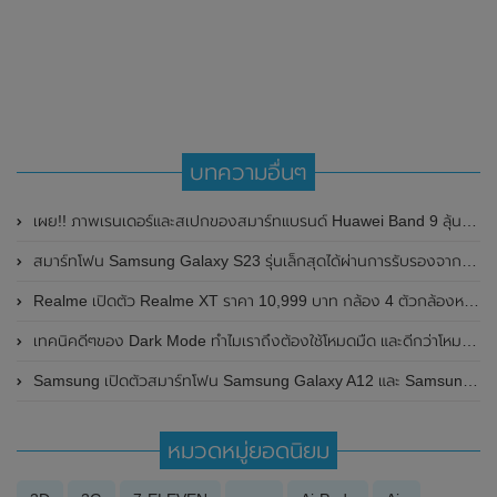
บทความอื่นๆ
เผย!! ภาพเรนเดอร์และสเปกของสมาร์ทแบรนด์ Huawei Band 9 ลุ้นเปิดตัวในเดือนเมษายน 2024 นี้
สมาร์ทโฟน Samsung Galaxy S23 รุ่นเล็กสุดได้ผ่านการรับรองจาก Geekbench แล้ว มาพร้อมชิปเซ็ต Snapdragon 8 Gen 2 ตัวใหม่ล่าสุด
Realme เปิดตัว Realme XT ราคา 10,999 บาท กล้อง 4 ตัวกล้องหลัง 64 ล้านรุ่นแรกในไทยอย่างเป็นทางการ
เทคนิคดีๆของ Dark Mode ทำไมเราถึงต้องใช้โหมดมืด และดีกว่าโหมดปกติอย่างไร
Samsung เปิดตัวสมาร์ทโฟน Samsung Galaxy A12 และ Samsung Galaxy A02s ในราคาประหยัดสำหรับปี 2021
หมวดหมู่ยอดนิยม