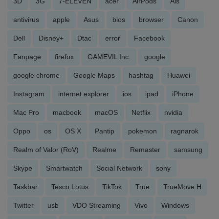
3D
3G
7-ELEVEN
acer
AirPods
Ais
antivirus
apple
Asus
bios
browser
Canon
Dell
Disney+
Dtac
error
Facebook
Fanpage
firefox
GAMEVIL Inc.
google
google chrome
Google Maps
hashtag
Huawei
Instagram
internet explorer
ios
ipad
iPhone
Mac Pro
macbook
macOS
Netflix
nvidia
Oppo
os
OS X
Pantip
pokemon
ragnarok
Realm of Valor (RoV)
Realme
Remaster
samsung
Skype
Smartwatch
Social Network
sony
Taskbar
Tesco Lotus
TikTok
True
TrueMove H
Twitter
usb
VDO Streaming
Vivo
Windows