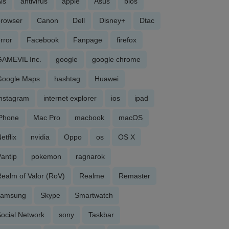
is
antivirus
apple
Asus
bios
browser
Canon
Dell
Disney+
Dtac
rror
Facebook
Fanpage
firefox
GAMEVIL Inc.
google
google chrome
Google Maps
hashtag
Huawei
Instagram
internet explorer
ios
ipad
iPhone
Mac Pro
macbook
macOS
etflix
nvidia
Oppo
os
OS X
antip
pokemon
ragnarok
ealm of Valor (RoV)
Realme
Remaster
samsung
Skype
Smartwatch
ocial Network
sony
Taskbar