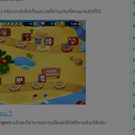
T
่ หรือจะกลับไปเก็บเลเวลที่ด่านเดิมที่ผ่านมาแล้วก็ได้
T
ก
ค
ภ
ส
อ
ไหน ?
อ
gers แล้วละก็สามารถดาวน์โหลดได้ฟรีตามลิงก์นี้ครับ
เ