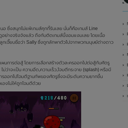
ซึ่งสนุกไม่แพ้เกมส์คุกกี้รันเลย นั่นก็คือเกมส์ Line
P
ูอย่างจริงจังแล้ว ถึงกับติดเกมส์นี้งอมแงมเลย โดยเนื้อ
องลูกเจี๊ยบชื่อว่า Sally ซึ่งถูกลักพาตัวไปจากพวกมนุษย์ต่างดาว
M
งแผนการต่อสู้ โดยการเลือกสร้างตัวละครออกไปต่อสู้กับศัตรู
ม่ว่าจะเป็น ความอึด,ความเร็ว,โจมตีกระจาย (splash) หรือมี
ำการออกไปโจมตีฐานทัพของศัตรูซึ่งจะมีระดับความยากขึ้น
เองไม่ให้ถูกโจมตีด้วย