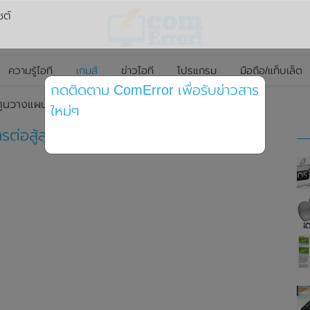
ซต์
ความรู้ไอที
เกมส์
ข่าวไอที
โปรแกรม
มือถือ/แท็บเล็ต
กดติดตาม ComError เพื่อรับข่าวสาร
ตูนวางแผนการต่อสู้
ใหม่ๆ
ต่อสู้สุดมันส์