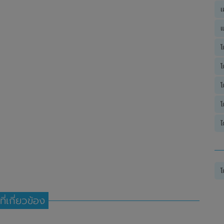
เ
แ
โ
โ
โ
โ
ไ
โ
ที่เกี่ยวข้อง