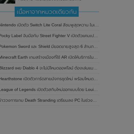
เนื้อหาจากหมวดเดียวกัน
Nintendo เปิดตัว Switch Lite Coral สีชมพูสุดหวาน ในเดือนเมษายนนี้
ocky Label จับมือกับ Street Fighter V เปิดตัวแคมเปญ Pocky K.O. Challenge สำหรับนักเล่นเกมทั่วโลก
Pokemon Sword และ Shield มียอดขายสูงสุด 6 ล้านภายในสัปดาห์แรก
inecraft Earth เกมสร้างเมืองที่ใช้ AR เปิดให้บริการในหลายประเทศรวมถึงสหรัฐอเมริกาด้วย
Blizzard เผย Diablo 4 จะไม่มีโหมดออฟไลน์ ต้องเล่นแบบออนไลน์เท่านั้น
Hearthstone เปิดตัวการ์ดสายมังกรชุดใหม่ พร้อมโหมดการเล่นแบบ Auto-battler
League of Legends เปิดตัวสกินใหม่ออกแบบโดย Louis Vuitton เป็นครั้งแรก
ข่าววงการเกม Death Stranding เตรียมลง PC ในช่วงฤดูร้อนกลางปีหน้า