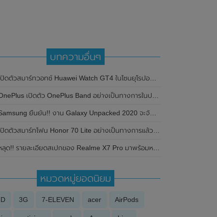
บทความอื่นๆ
ปิดตัวสมาร์ทวอทช์ Huawei Watch GT4 ในโซนยุโรปอย่างเป็นทางการแล้ว มาพร้อม 2 ขนาด (41 มม. และ 46 มม.)
nePlus เปิดตัว OnePlus Band อย่างเป็นทางการในประเทศอินเดีย มาพร้อมหน้าจอสี AMOLED , แบตเตอรี่อึดใช้งานได้ 14 วัน และราคาประหยัด
amsung ยืนยัน!! งาน Galaxy Unpacked 2020 จะจัดขึ้นในวันที่ 5 สิงหาคม นี้ ในรูปแบบออนไลน์
ิดตัวสมาร์ทโฟน Honor 70 Lite อย่างเป็นทางการแล้ว มาพร้อมชิปเซ็ต Snapdragon 480+ , หน้าจอแสดงผลขนาดใหญ่ , แบตเตอรรี่สุดอึด 5000mAh และกล้องหลัง 3 ตัวความละเอียดสูงถึง 50MP
ลุด!! รายละเอียดสเปกของ Realme X7 Pro มาพร้อมหน้าจอขนาด 6.55 นิ้ว , กล้องหลัง 4 ตัว (64MP) , รองรับการชาร์จไวที่ 65W และผ่านการรับรองจาก TENAA แล้ว
หมวดหมู่ยอดนิยม
3D
3G
7-ELEVEN
acer
AirPods