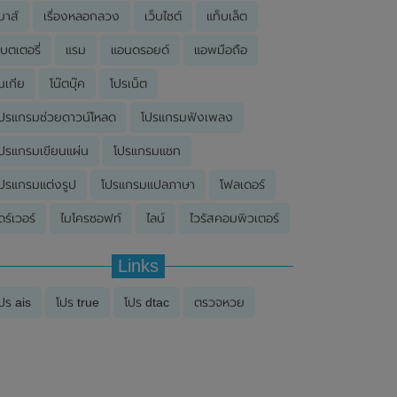
มาส์
เรื่องหลอกลวง
เว็บไซต์
แท็บเล็ต
บตเตอรี่
แรม
แอนดรอยด์
แอพมือถือ
นเกีย
โน๊ตบุ๊ค
โปรเน็ต
ปรแกรมช่วยดาวน์โหลด
โปรแกรมฟังเพลง
ปรแกรมเขียนแผ่น
โปรแกรมแชท
ปรแกรมแต่งรูป
โปรแกรมแปลภาษา
โฟลเดอร์
ดร์เวอร์
ไมโครซอฟท์
ไลน์
ไวรัสคอมพิวเตอร์
Links
ปร ais
โปร true
โปร dtac
ตรวจหวย