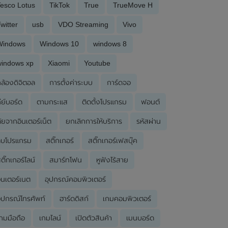
esco Lotus
TikTok
True
TrueMove H
witter
usb
VDO Streaming
Vivo
Windows
Windows 10
windows 8
windows xp
Xiaomi
Youtube
ล้องดิจิตอล
การตั้งค่าระบบ
การ์ดจอ
ีย์บอร์ด
ตามกระแส
ติดตั้งโปรแกรม
ฟอนต์
ัยจากอินเตอร์เน็ต
ยกเลิกการให้บริการ
รหัสผ่าน
ลบโปรแกรม
สติ๊กเกอร์
สติ๊กเกอร์เฟสบุ๊ค
ติ๊กเกอร์ไลน์
สมาร์ทโฟน
หูฟังไร้สาย
ินเตอร์เนต
อุปกรณ์คอมพิวเตอร์
ุปกรณ์โทรศัพท์
ฮาร์ดดิสก์
เกมคอมพิวเตอร์
กมมือถือ
เกมไลน์
เปิดตัวสินค้า
เมนบอร์ด