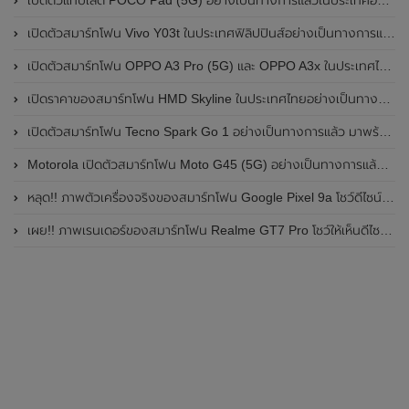
เปิดตัวสมาร์ทโฟน Vivo Y03t ในประเทศฟิลิปปินส์อย่างเป็นทางการแล้ว มาพร้อมชิปเซ็ต Unisoc T612 , กล้องหลัง ความละเอียด 13MP , แบตเตอรี่ 5,000mAh และหน้าจอแสดงผล LCD / 90Hz
เปิดตัวสมาร์ทโฟน OPPO A3 Pro (5G) และ OPPO A3x ในประเทศไทยอย่างเป็นทางการแล้ว ในราคาเริ่มต้นเพียง 3,999 บาท
เปิดราคาของสมาร์ทโฟน HMD Skyline ในประเทศไทยอย่างเป็นทางการแล้ว ราคา 14,990 บาท
เปิดตัวสมาร์ทโฟน Tecno Spark Go 1 อย่างเป็นทางการแล้ว มาพร้อมหน้าจอแสดงผล LCD / 120Hz , แบตเตอรี่ 5,000mAh และใช้ชิปเซ็ต Unisoc
Motorola เปิดตัวสมาร์ทโฟน Moto G45 (5G) อย่างเป็นทางการแล้วในอินเดีย
หลุด!! ภาพตัวเครื่องจริงของสมาร์ทโฟน Google Pixel 9a โชว์ดีไซน์ใหม่ กล้องหลังแบนราบ ไม่มีกรอบของกล้องแล้ว
เผย!! ภาพเรนเดอร์ของสมาร์ทโฟน Realme GT7 Pro โชว์ให้เห็นดีไซน์ใหม่ พร้อมเผยรายละเอียดสเปกที่สำคัญบางส่วน