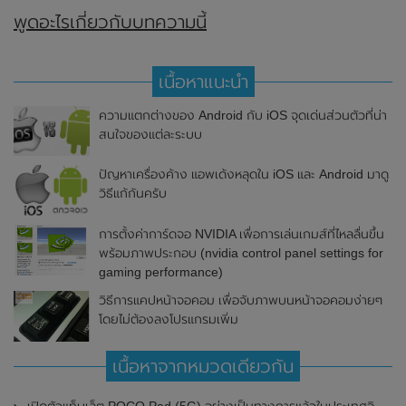
พูดอะไรเกี่ยวกับบทความนี้
เนื้อหาแนะนำ
ความแตกต่างของ Android กับ iOS จุดเด่นส่วนตัวที่น่า
สนใจของแต่ละระบบ
ปัญหาเครื่องค้าง แอพเด้งหลุดใน iOS และ Android มาดู
วิธีแก้กันครับ
การตั้งค่าการ์ดจอ NVIDIA เพื่อการเล่นเกมส์ที่ไหลลื่นขึ้น
พร้อมภาพประกอบ (nvidia control panel settings for
gaming performance)
วิธีการแคปหน้าจอคอม เพื่อจับภาพบนหน้าจอคอมง่ายๆ
โดยไม่ต้องลงโปรแกรมเพิ่ม
เนื้อหาจากหมวดเดียวกัน
เปิดตัวแท็บเล็ต POCO Pad (5G) อย่างเป็นทางการแล้วในประเทศอินเดีย มาพร้อมชิปเซ็ต Snapdragon 7s Gen 2 ของ Qualcomm และรองรับเครือข่าย 5G