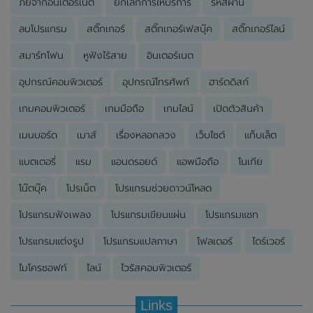
ภัยจากอินเตอร์เน็ต
ยกเลิกการให้บริการ
รหัสผ่าน
ลบโปรแกรม
สติ๊กเกอร์
สติ๊กเกอร์เฟสบุ๊ค
สติ๊กเกอร์ไลน์
สมาร์ทโฟน
หูฟังไร้สาย
อินเตอร์เนต
อุปกรณ์คอมพิวเตอร์
อุปกรณ์โทรศัพท์
ฮาร์ดดิสก์
เกมคอมพิวเตอร์
เกมมือถือ
เกมไลน์
เปิดตัวสินค้า
เมนบอร์ด
เมาส์
เรื่องหลอกลวง
เว็บไซต์
แท็บเล็ต
แบตเตอรี่
แรม
แอนดรอยด์
แอพมือถือ
โนเกีย
โน๊ตบุ๊ค
โปรเน็ต
โปรแกรมช่วยดาวน์โหลด
โปรแกรมฟังเพลง
โปรแกรมเขียนแผ่น
โปรแกรมแชท
โปรแกรมแต่งรูป
โปรแกรมแปลภาษา
โฟลเดอร์
ไดร์เวอร์
ไมโครซอฟท์
ไลน์
ไวรัสคอมพิวเตอร์
Links