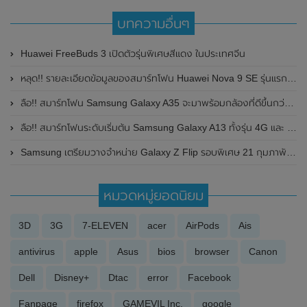
บทความอื่นๆ
Huawei FreeBuds 3 เปิดตัวรุ่นพิเศษสีแดง ในประเทศจีน
หลุด!! รายละเอียดข้อมูลของสมาร์ทโฟน Huawei Nova 9 SE รุ่นแรกของค่ายที่มาพร้อมกล้องหลักความละเอียดสูงถึง 108MP
ลือ!! สมาร์ทโฟน Samsung Galaxy A35 จะมาพร้อมกล้องที่ดีขึ้นกว่าเดิม
ลือ!! สมาร์ทโฟนระดับเริ่มต้น Samsung Galaxy A13 ทั้งรุ่น 4G และ 5G จะมีให้เลือกทั้งหมด 4 สีด้วยกัน
Samsung เตรียมวางจำหน่าย Galaxy Z Flip รอบพิเศษ 21 กุมภาพันธ์ 2020 ครั้งแรกในประเทศไทย
หมวดหมู่ยอดนิยม
3D
3G
7-ELEVEN
acer
AirPods
Ais
antivirus
apple
Asus
bios
browser
Canon
Dell
Disney+
Dtac
error
Facebook
Fanpage
firefox
GAMEVIL Inc.
google