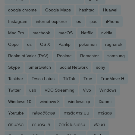
google chrome
Google Maps
hashtag
Huawei
Instagram
internet explorer
ios
ipad
iPhone
Mac Pro
macbook
macOS
Netflix
nvidia
Oppo
os
OS X
Pantip
pokemon
ragnarok
Realm of Valor (RoV)
Realme
Remaster
samsung
Skype
Smartwatch
Social Network
sony
Taskbar
Tesco Lotus
TikTok
True
TrueMove H
Twitter
usb
VDO Streaming
Vivo
Windows
Windows 10
windows 8
windows xp
Xiaomi
Youtube
กล้องดิจิตอล
การตั้งค่าระบบ
การ์ดจอ
คีย์บอร์ด
ตามกระแส
ติดตั้งโปรแกรม
ฟอนต์