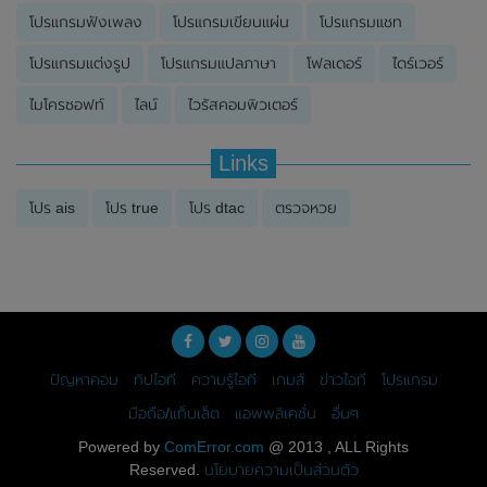
โปรแกรมฟังเพลง
โปรแกรมเขียนแผ่น
โปรแกรมแชท
โปรแกรมแต่งรูป
โปรแกรมแปลภาษา
โฟลเดอร์
ไดร์เวอร์
ไมโครซอฟท์
ไลน์
ไวรัสคอมพิวเตอร์
Links
โปร ais
โปร true
โปร dtac
ตรวจหวย
ปัญหาคอม
ทิปไอที
ความรู้ไอที
เกมส์
ข่าวไอที
โปรแกรม
มือถือ/แท็บเล็ต
แอพพลิเคชั่น
อื่นๆ
Powered by
ComError.com
@ 2013 , ALL Rights
Reserved.
นโยบายความเป็นส่วนตัว