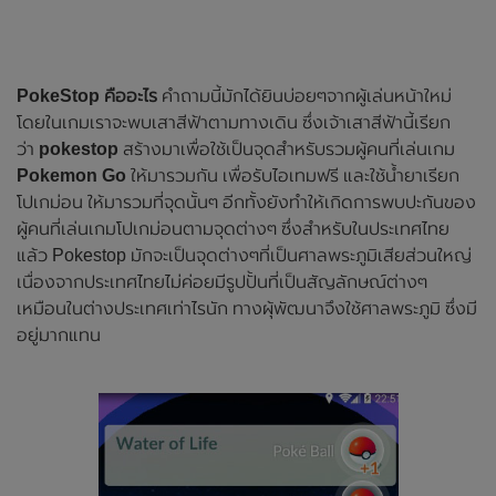
PokeStop คืออะไร
คำถามนี้มักได้ยินบ่อยๆจากผู้เล่นหน้าใหม่
โดยในเกมเราจะพบเสาสีฟ้าตามทางเดิน ซึ่งเจ้าเสาสีฟ้านี้เรียก
ว่า
pokestop
สร้างมาเพื่อใช้เป็นจุดสำหรับรวมผู้คนที่เล่นเกม
Pokemon Go
ให้มารวมกัน เพื่อรับไอเทมฟรี และใช้น้ำยาเรียก
โปเกม่อน ให้มารวมที่จุดนั้นๆ อีกทั้งยังทำให้เกิดการพบปะกันของ
ผู้คนที่เล่นเกมโปเกม่อนตามจุดต่างๆ ซึ่งสำหรับในประเทศไทย
แล้ว Pokestop มักจะเป็นจุดต่างๆที่เป็นศาลพระภูมิเสียส่วนใหญ่
เนื่องจากประเทศไทยไม่ค่อยมีรูปปั้นที่เป็นสัญลักษณ์ต่างๆ
เหมือนในต่างประเทศเท่าไรนัก ทางผุ้พัฒนาจึงใช้ศาลพระภูมิ ซึ่งมี
อยู่มากแทน