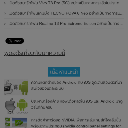
เปิดตัวสมาร์ทโฟน Vivo T3 Pro (5G) อย่างเป็นทางการแล้วในประเทศอินเดีย
เปิดตัวสมาร์ทโฟนเกมมิ่ง TECNO POVA 6 Neo อย่างเป็นทางการแล้วในประเทศไทย ในราคา 8,499 บาท
เปิดตัวสมาร์ทโฟน Realme 13 Pro Extreme Edition อย่างเป็นทางการแล้วในประเทศจีน
พูดอะไรเกี่ยวกับบทความนี้
เนื้อหาแนะนำ
ความแตกต่างของ Android กับ iOS จุดเด่นส่วนตัวที่น่า
สนใจของแต่ละระบบ
ปัญหาเครื่องค้าง แอพเด้งหลุดใน iOS และ Android มาดู
วิธีแก้กันครับ
การตั้งค่าการ์ดจอ NVIDIA เพื่อการเล่นเกมส์ที่ไหลลื่นขึ้น
พร้อมภาพประกอบ (nvidia control panel settings for