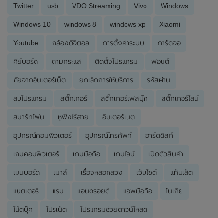
Twitter
usb
VDO Streaming
Vivo
Windows
Windows 10
windows 8
windows xp
Xiaomi
Youtube
กล้องดิจิตอล
การตั้งค่าระบบ
การ์ดจอ
คีย์บอร์ด
ตามกระแส
ติดตั้งโปรแกรม
ฟอนต์
ภัยจากอินเตอร์เน็ต
ยกเลิกการให้บริการ
รหัสผ่าน
ลบโปรแกรม
สติ๊กเกอร์
สติ๊กเกอร์เฟสบุ๊ค
สติ๊กเกอร์ไลน์
สมาร์ทโฟน
หูฟังไร้สาย
อินเตอร์เนต
อุปกรณ์คอมพิวเตอร์
อุปกรณ์โทรศัพท์
ฮาร์ดดิสก์
เกมคอมพิวเตอร์
เกมมือถือ
เกมไลน์
เปิดตัวสินค้า
เมนบอร์ด
เมาส์
เรื่องหลอกลวง
เว็บไซต์
แท็บเล็ต
แบตเตอรี่
แรม
แอนดรอยด์
แอพมือถือ
โนเกีย
โน๊ตบุ๊ค
โปรเน็ต
โปรแกรมช่วยดาวน์โหลด