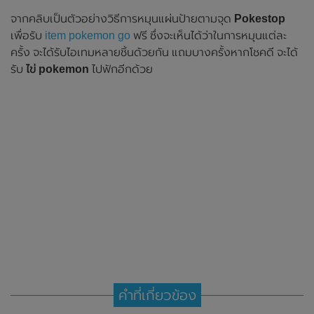
จากคลิบเป็นตัวอย่างวิธีการหมุนแผ่นป้ายตามจุด
Pokestop
เพื่อรับ
item pokemon go
ฟรี ซึ่งจะเห็นได้ว่าในการหมุนแต่ละ
ครั้ง จะได้รับไอเทมหลายชิ้นด้วยกัน แถมบางครั้งหากโชคดี จะได้
รับ
ไข่ pokemon
ไปฟักอีกด้วย
คำที่เกี่ยวข้อง