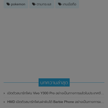
pokemon
ตามกระแส
เกมมือถือ
บทความล่าสุด
เปิดตัวสมาร์ทโฟน Vivo Y300 Pro อย่างเป็นทางการแล้วในประเทศจีน มาพร้อมดีไซน์พรีเมี่ยม ทนทาน และแบตเตอรี่สุดอึดขนาดใหญ่ 6,500mAh พร้อมรองรับการชาร์จไว 80W
HMD เปิดตัวสมาร์ทโฟนฝาพับได้ Barbie Phone อย่างเป็นทางการแล้ว มาพร้อมธีมสีชมพูสดใส