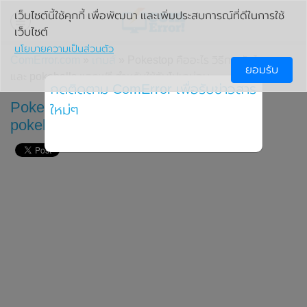
เว็บไซต์นี้ใช้คุกกี้ เพื่อพัฒนา และเพิ่มประสบการณ์ที่ดีในการใช้
เว็บไซต์
นโยบายความเป็นส่วนตัว
ComError.com
»
เกมส์
» Pokestop คืออะไร วิธีการรับไอเทม
ยอมรับ
และ pokeballs แจกฟรี สำหรับใช้จับโปเกม่อน
กดติดตาม ComError เพื่อรับข่าวสาร
Pokestop คืออะไร วิธีการรับไอเทมและ
ใหม่ๆ
pokeballs แจกฟรี สำหรับใช้จับโปเกม่อน