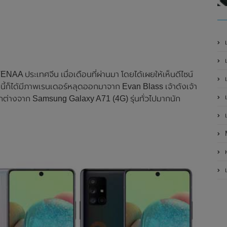
เ
เป
AA ประเทศจีน เมื่อเดือนที่ผ่านมา โดยได้เผยให้เห็นดีไซน์
เ
ก็ได้มีภาพเรนเดอร์หลุดออกมาจาก Evan Blass เจ้าดังเจ้า
เ
แตกต่างจาก Samsung Galaxy A71 (4G) รุ่นทั่วไปมากนัก
เ
ห
เ