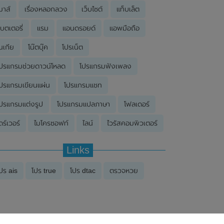
มาส์
เรื่องหลอกลวง
เว็บไซต์
แท็บเล็ต
บตเตอรี่
แรม
แอนดรอยด์
แอพมือถือ
นเกีย
โน๊ตบุ๊ค
โปรเน็ต
ปรแกรมช่วยดาวน์โหลด
โปรแกรมฟังเพลง
ปรแกรมเขียนแผ่น
โปรแกรมแชท
ปรแกรมแต่งรูป
โปรแกรมแปลภาษา
โฟลเดอร์
ดร์เวอร์
ไมโครซอฟท์
ไลน์
ไวรัสคอมพิวเตอร์
Links
ปร ais
โปร true
โปร dtac
ตรวจหวย