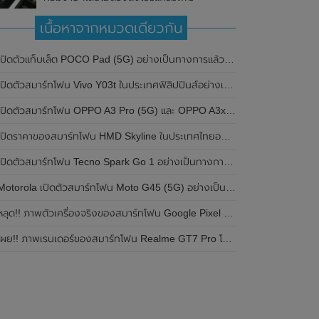
เนื้อหาจากหมวดเดียวกัน
ปิดตัวแท็บเล็ต POCO Pad (5G) อย่างเป็นทางการแล้วในประเทศอินเดีย มาพร้อมชิปเซ็ต Snapdragon 7s Gen 2 ของ Qualcomm และรองรับเครือข่าย 5G
ิดตัวสมาร์ทโฟน Vivo Y03t ในประเทศฟิลิปปินส์อย่างเป็นทางการแล้ว มาพร้อมชิปเซ็ต Unisoc T612 , กล้องหลัง ความละเอียด 13MP , แบตเตอรี่ 5,000mAh และหน้าจอแสดงผล LCD / 90Hz
ปิดตัวสมาร์ทโฟน OPPO A3 Pro (5G) และ OPPO A3x ในประเทศไทยอย่างเป็นทางการแล้ว ในราคาเริ่มต้นเพียง 3,999 บาท
ปิดราคาของสมาร์ทโฟน HMD Skyline ในประเทศไทยอย่างเป็นทางการแล้ว ราคา 14,990 บาท
ปิดตัวสมาร์ทโฟน Tecno Spark Go 1 อย่างเป็นทางการแล้ว มาพร้อมหน้าจอแสดงผล LCD / 120Hz , แบตเตอรี่ 5,000mAh และใช้ชิปเซ็ต Unisoc
Motorola เปิดตัวสมาร์ทโฟน Moto G45 (5G) อย่างเป็นทางการแล้วในอินเดีย
ลุด!! ภาพตัวเครื่องจริงของสมาร์ทโฟน Google Pixel 9a โชว์ดีไซน์ใหม่ กล้องหลังแบนราบ ไม่มีกรอบของกล้องแล้ว
ผย!! ภาพเรนเดอร์ของสมาร์ทโฟน Realme GT7 Pro โชว์ให้เห็นดีไซน์ใหม่ พร้อมเผยรายละเอียดสเปกที่สำคัญบางส่วน