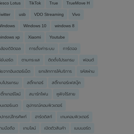
esco Lotus
TikTok
True
TrueMove H
witter
usb
VDO Streaming
Vivo
Windows
Windows 10
windows 8
windows xp
Xiaomi
Youtube
ล้องดิจิตอล
การตั้งค่าระบบ
การ์ดจอ
ีย์บอร์ด
ตามกระแส
ติดตั้งโปรแกรม
ฟอนต์
ัยจากอินเตอร์เน็ต
ยกเลิกการให้บริการ
รหัสผ่าน
ลบโปรแกรม
สติ๊กเกอร์
สติ๊กเกอร์เฟสบุ๊ค
ติ๊กเกอร์ไลน์
สมาร์ทโฟน
หูฟังไร้สาย
ินเตอร์เนต
อุปกรณ์คอมพิวเตอร์
ุปกรณ์โทรศัพท์
ฮาร์ดดิสก์
เกมคอมพิวเตอร์
กมมือถือ
เกมไลน์
เปิดตัวสินค้า
เมนบอร์ด