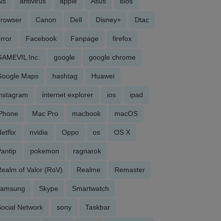
is
antivirus
apple
Asus
bios
browser
Canon
Dell
Disney+
Dtac
rror
Facebook
Fanpage
firefox
GAMEVIL Inc.
google
google chrome
Google Maps
hashtag
Huawei
Instagram
internet explorer
ios
ipad
iPhone
Mac Pro
macbook
macOS
etflix
nvidia
Oppo
os
OS X
antip
pokemon
ragnarok
ealm of Valor (RoV)
Realme
Remaster
samsung
Skype
Smartwatch
ocial Network
sony
Taskbar