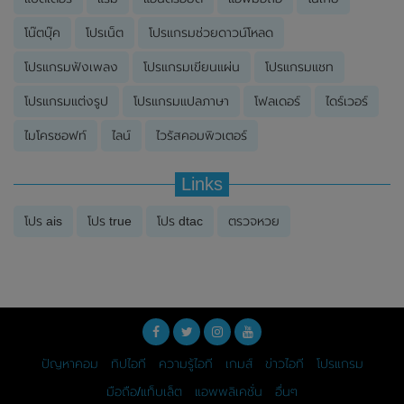
โน๊ตบุ๊ค
โปรเน็ต
โปรแกรมช่วยดาวน์โหลด
โปรแกรมฟังเพลง
โปรแกรมเขียนแผ่น
โปรแกรมแชท
โปรแกรมแต่งรูป
โปรแกรมแปลภาษา
โฟลเดอร์
ไดร์เวอร์
ไมโครซอฟท์
ไลน์
ไวรัสคอมพิวเตอร์
Links
โปร ais
โปร true
โปร dtac
ตรวจหวย
ปัญหาคอม
ทิปไอที
ความรู้ไอที
เกมส์
ข่าวไอที
โปรแกรม
มือถือ/แท็บเล็ต
แอพพลิเคชั่น
อื่นๆ