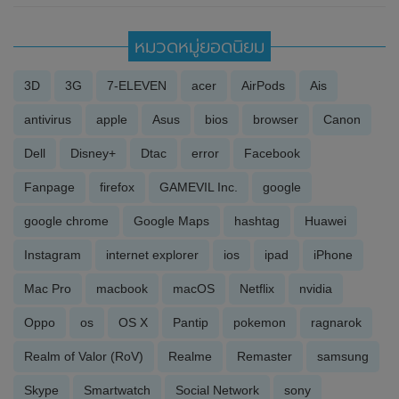
หมวดหมู่ยอดนิยม
3D
3G
7-ELEVEN
acer
AirPods
Ais
antivirus
apple
Asus
bios
browser
Canon
Dell
Disney+
Dtac
error
Facebook
Fanpage
firefox
GAMEVIL Inc.
google
google chrome
Google Maps
hashtag
Huawei
Instagram
internet explorer
ios
ipad
iPhone
Mac Pro
macbook
macOS
Netflix
nvidia
Oppo
os
OS X
Pantip
pokemon
ragnarok
Realm of Valor (RoV)
Realme
Remaster
samsung
Skype
Smartwatch
Social Network
sony