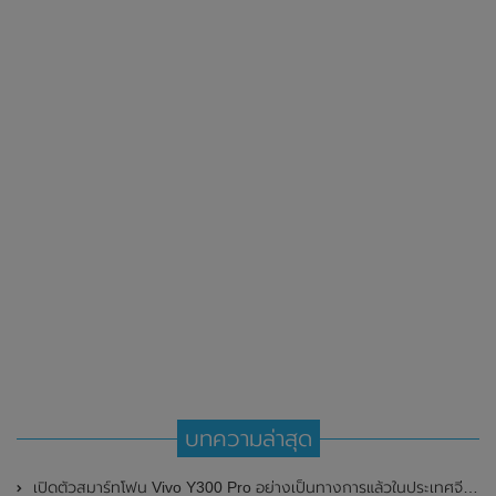
บทความล่าสุด
เปิดตัวสมาร์ทโฟน Vivo Y300 Pro อย่างเป็นทางการแล้วในประเทศจีน มาพร้อมดีไซน์พรีเมี่ยม ทนทาน และแบตเตอรี่สุดอึดขนาดใหญ่ 6,500mAh พร้อมรองรับการชาร์จไว 80W