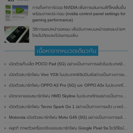
การตั้งค่าการ์ดจอ NVIDIA เพื่อการเล่นเกมส์ที่ไหลลื่นขึ้น
พร้อมภาพประกอบ (nvidia control panel settings for
gaming performance)
วิธีการแคปหน้าจอคอม เพื่อจับภาพบนหน้าจอคอมง่ายๆ
โดยไม่ต้องลงโปรแกรมเพิ่ม
เนื้อหาจากหมวดเดียวกัน
เปิดตัวแท็บเล็ต POCO Pad (5G) อย่างเป็นทางการแล้วในประเทศอินเดีย มาพร้อมชิปเซ็ต Snapdragon 7s Gen 2 ของ Qualcomm และรองรับเครือข่าย 5G
เปิดตัวสมาร์ทโฟน Vivo Y03t ในประเทศฟิลิปปินส์อย่างเป็นทางการแล้ว มาพร้อมชิปเซ็ต Unisoc T612 , กล้องหลัง ความละเอียด 13MP , แบตเตอรี่ 5,000mAh และหน้าจอแสดงผล LCD / 90Hz
เปิดตัวสมาร์ทโฟน OPPO A3 Pro (5G) และ OPPO A3x ในประเทศไทยอย่างเป็นทางการแล้ว ในราคาเริ่มต้นเพียง 3,999 บาท
เปิดราคาของสมาร์ทโฟน HMD Skyline ในประเทศไทยอย่างเป็นทางการแล้ว ราคา 14,990 บาท
เปิดตัวสมาร์ทโฟน Tecno Spark Go 1 อย่างเป็นทางการแล้ว มาพร้อมหน้าจอแสดงผล LCD / 120Hz , แบตเตอรี่ 5,000mAh และใช้ชิปเซ็ต Unisoc
Motorola เปิดตัวสมาร์ทโฟน Moto G45 (5G) อย่างเป็นทางการแล้วในอินเดีย
หลุด!! ภาพตัวเครื่องจริงของสมาร์ทโฟน Google Pixel 9a โชว์ดีไซน์ใหม่ กล้องหลังแบนราบ ไม่มีกรอบของกล้องแล้ว