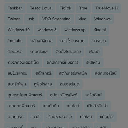
Taskbar
Tesco Lotus
TikTok
True
TrueMove H
Twitter
usb
VDO Streaming
Vivo
Windows
Windows 10
windows 8
windows xp
Xiaomi
Youtube
กล้องดิจิตอล
การตั้งค่าระบบ
การ์ดจอ
คีย์บอร์ด
ตามกระแส
ติดตั้งโปรแกรม
ฟอนต์
ภัยจากอินเตอร์เน็ต
ยกเลิกการให้บริการ
รหัสผ่าน
ลบโปรแกรม
สติ๊กเกอร์
สติ๊กเกอร์เฟสบุ๊ค
สติ๊กเกอร์ไลน์
สมาร์ทโฟน
หูฟังไร้สาย
อินเตอร์เนต
อุปกรณ์คอมพิวเตอร์
อุปกรณ์โทรศัพท์
ฮาร์ดดิสก์
เกมคอมพิวเตอร์
เกมมือถือ
เกมไลน์
เปิดตัวสินค้า
เมนบอร์ด
เมาส์
เรื่องหลอกลวง
เว็บไซต์
แท็บเล็ต
แบตเตอรี่
แรม
แอนดรอยด์
แอพมือถือ
โนเกีย