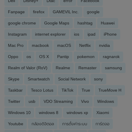
Dell
Disney+
Dtac
error
Facebook
Fanpage
firefox
GAMEVIL Inc.
google
google chrome
Google Maps
hashtag
Huawei
Instagram
internet explorer
ios
ipad
iPhone
Mac Pro
macbook
macOS
Netflix
nvidia
Oppo
os
OS X
Pantip
pokemon
ragnarok
Realm of Valor (RoV)
Realme
Remaster
samsung
Skype
Smartwatch
Social Network
sony
Taskbar
Tesco Lotus
TikTok
True
TrueMove H
Twitter
usb
VDO Streaming
Vivo
Windows
Windows 10
windows 8
windows xp
Xiaomi
Youtube
กล้องดิจิตอล
การตั้งค่าระบบ
การ์ดจอ