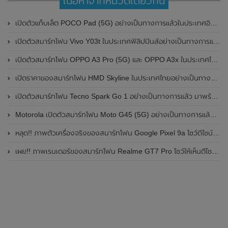
เนื้อหาจากหมวดเดียวกัน
เปิดตัวแท็บเล็ต POCO Pad (5G) อย่างเป็นทางการแล้วในประเทศอินเดีย มาพร้อมชิปเซ็ต Snapdragon 7s Gen 2 ของ Qualcomm และรองรับเครือข่าย 5G
เปิดตัวสมาร์ทโฟน Vivo Y03t ในประเทศฟิลิปปินส์อย่างเป็นทางการแล้ว มาพร้อมชิปเซ็ต Unisoc T612 , กล้องหลัง ความละเอียด 13MP , แบตเตอรี่ 5,000mAh และหน้าจอแสดงผล LCD / 90Hz
เปิดตัวสมาร์ทโฟน OPPO A3 Pro (5G) และ OPPO A3x ในประเทศไทยอย่างเป็นทางการแล้ว ในราคาเริ่มต้นเพียง 3,999 บาท
เปิดราคาของสมาร์ทโฟน HMD Skyline ในประเทศไทยอย่างเป็นทางการแล้ว ราคา 14,990 บาท
เปิดตัวสมาร์ทโฟน Tecno Spark Go 1 อย่างเป็นทางการแล้ว มาพร้อมหน้าจอแสดงผล LCD / 120Hz , แบตเตอรี่ 5,000mAh และใช้ชิปเซ็ต Unisoc
Motorola เปิดตัวสมาร์ทโฟน Moto G45 (5G) อย่างเป็นทางการแล้วในอินเดีย
หลุด!! ภาพตัวเครื่องจริงของสมาร์ทโฟน Google Pixel 9a โชว์ดีไซน์ใหม่ กล้องหลังแบนราบ ไม่มีกรอบของกล้องแล้ว
เผย!! ภาพเรนเดอร์ของสมาร์ทโฟน Realme GT7 Pro โชว์ให้เห็นดีไซน์ใหม่ พร้อมเผยรายละเอียดสเปกที่สำคัญบางส่วน