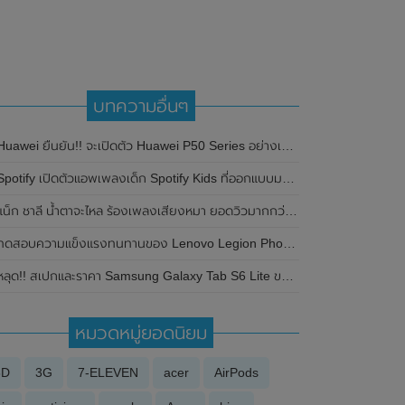
บทความอื่นๆ
uawei ยืนยัน!! จะเปิดตัว Huawei P50 Series อย่างเป็นทางการในวันที่ 29 กรกฎาคม 2021 นี้
Spotify เปิดตัวแอพเพลงเด็ก Spotify Kids ที่ออกแบบมาสำหรับเด็กโดยเฉพาะ
แน็ก ชาลี น้ำตาจะไหล ร้องเพลงเสียงหมา ยอดวิวมากกว่าเพลงตัวเอง
ดสอบความแข็งแรงทนทานของ Lenovo Legion Phone Duel 2 จาก JerryRigEverything พบว่าหักง่ายมาก
หลุด!! สเปกและราคา Samsung Galaxy Tab S6 Lite ของประเทศอังกฤษ
หมวดหมู่ยอดนิยม
3D
3G
7-ELEVEN
acer
AirPods