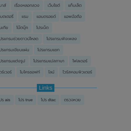
มาส์
เรื่องหลอกลวง
เว็บไซต์
แท็บเล็ต
บตเตอรี่
แรม
แอนดรอยด์
แอพมือถือ
นเกีย
โน๊ตบุ๊ค
โปรเน็ต
ปรแกรมช่วยดาวน์โหลด
โปรแกรมฟังเพลง
ปรแกรมเขียนแผ่น
โปรแกรมแชท
ปรแกรมแต่งรูป
โปรแกรมแปลภาษา
โฟลเดอร์
ดร์เวอร์
ไมโครซอฟท์
ไลน์
ไวรัสคอมพิวเตอร์
Links
ปร ais
โปร true
โปร dtac
ตรวจหวย