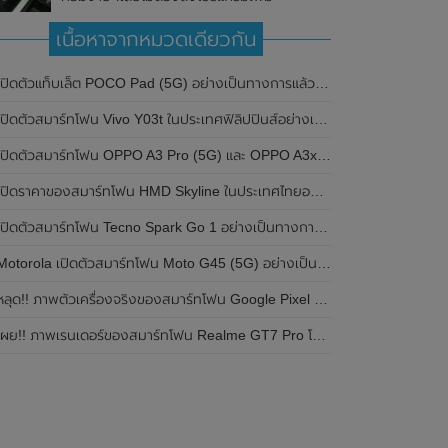
เนื้อหาจากหมวดเดียวกัน
ปิดตัวแท็บเล็ต POCO Pad (5G) อย่างเป็นทางการแล้วในประเทศอินเดีย มาพร้อมชิปเซ็ต Snapdragon 7s Gen 2 ของ Qualcomm และรองรับเครือข่าย 5G
ิดตัวสมาร์ทโฟน Vivo Y03t ในประเทศฟิลิปปินส์อย่างเป็นทางการแล้ว มาพร้อมชิปเซ็ต Unisoc T612 , กล้องหลัง ความละเอียด 13MP , แบตเตอรี่ 5,000mAh และหน้าจอแสดงผล LCD / 90Hz
ปิดตัวสมาร์ทโฟน OPPO A3 Pro (5G) และ OPPO A3x ในประเทศไทยอย่างเป็นทางการแล้ว ในราคาเริ่มต้นเพียง 3,999 บาท
ปิดราคาของสมาร์ทโฟน HMD Skyline ในประเทศไทยอย่างเป็นทางการแล้ว ราคา 14,990 บาท
ปิดตัวสมาร์ทโฟน Tecno Spark Go 1 อย่างเป็นทางการแล้ว มาพร้อมหน้าจอแสดงผล LCD / 120Hz , แบตเตอรี่ 5,000mAh และใช้ชิปเซ็ต Unisoc
Motorola เปิดตัวสมาร์ทโฟน Moto G45 (5G) อย่างเป็นทางการแล้วในอินเดีย
ลุด!! ภาพตัวเครื่องจริงของสมาร์ทโฟน Google Pixel 9a โชว์ดีไซน์ใหม่ กล้องหลังแบนราบ ไม่มีกรอบของกล้องแล้ว
ผย!! ภาพเรนเดอร์ของสมาร์ทโฟน Realme GT7 Pro โชว์ให้เห็นดีไซน์ใหม่ พร้อมเผยรายละเอียดสเปกที่สำคัญบางส่วน