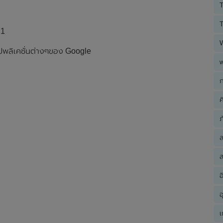
T
T
.1
ปพลิเคชั่นต่างๆของ Google
ก
ค
ภ
ส
อ
อ
เ