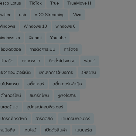
esco Lotus
TikTok
True
TrueMove H
witter
usb
VDO Streaming
Vivo
Windows
Windows 10
windows 8
windows xp
Xiaomi
Youtube
ล้องดิจิตอล
การตั้งค่าระบบ
การ์ดจอ
ีย์บอร์ด
ตามกระแส
ติดตั้งโปรแกรม
ฟอนต์
ัยจากอินเตอร์เน็ต
ยกเลิกการให้บริการ
รหัสผ่าน
ลบโปรแกรม
สติ๊กเกอร์
สติ๊กเกอร์เฟสบุ๊ค
ติ๊กเกอร์ไลน์
สมาร์ทโฟน
หูฟังไร้สาย
ินเตอร์เนต
อุปกรณ์คอมพิวเตอร์
ุปกรณ์โทรศัพท์
ฮาร์ดดิสก์
เกมคอมพิวเตอร์
กมมือถือ
เกมไลน์
เปิดตัวสินค้า
เมนบอร์ด