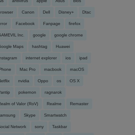
is
antivirus
apple
Asus
bios
browser
Canon
Dell
Disney+
Dtac
rror
Facebook
Fanpage
firefox
GAMEVIL Inc.
google
google chrome
Google Maps
hashtag
Huawei
Instagram
internet explorer
ios
ipad
iPhone
Mac Pro
macbook
macOS
etflix
nvidia
Oppo
os
OS X
antip
pokemon
ragnarok
ealm of Valor (RoV)
Realme
Remaster
samsung
Skype
Smartwatch
ocial Network
sony
Taskbar