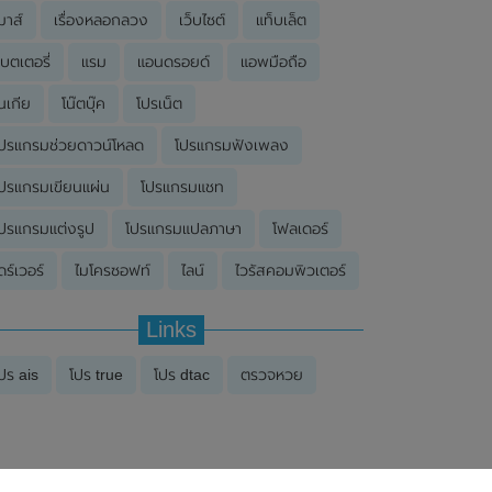
มาส์
เรื่องหลอกลวง
เว็บไซต์
แท็บเล็ต
บตเตอรี่
แรม
แอนดรอยด์
แอพมือถือ
นเกีย
โน๊ตบุ๊ค
โปรเน็ต
ปรแกรมช่วยดาวน์โหลด
โปรแกรมฟังเพลง
ปรแกรมเขียนแผ่น
โปรแกรมแชท
ปรแกรมแต่งรูป
โปรแกรมแปลภาษา
โฟลเดอร์
ดร์เวอร์
ไมโครซอฟท์
ไลน์
ไวรัสคอมพิวเตอร์
Links
ปร ais
โปร true
โปร dtac
ตรวจหวย