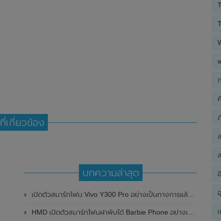
T
T
ก
ค
ภ
ที่เกี่ยวข้อง
ส
บทความล่าสุด
อ
อ
เปิดตัวสมาร์ทโฟน Vivo Y300 Pro อย่างเป็นทางการแล้วในประเทศจีน มาพร้อมดีไซน์พรีเมี่ยม ทนทาน และแบตเตอรี่สุดอึดขนาดใหญ่ 6,500mAh พร้อมรองรับการชาร์จไว 80W
เ
HMD เปิดตัวสมาร์ทโฟนฝาพับได้ Barbie Phone อย่างเป็นทางการแล้ว มาพร้อมธีมสีชมพูสดใส