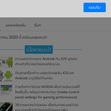
ยอมรับ
แอพพลิเคชั่น
อื่นๆ
ษภาคม 2020 นี้ พร้อมเผยสเปก
เนื้อหาแนะนำ
ความแตกต่างของ Android กับ iOS จุดเด่น
ส่วนตัวที่น่าสนใจของแต่ละระบบ
ปัญหาเครื่องค้าง แอพเด้งหลุดใน iOS และ
Android มาดูวิธีแก้กันครับ
การตั้งค่าการ์ดจอ NVIDIA เพื่อการเล่นเกมส์ที่
ไหลลื่นขึ้น พร้อมภาพประกอบ (nvidia control
panel settings for gaming performance)
วิธีการแคปหน้าจอคอม เพื่อจับภาพบนหน้าจอ
คอมง่ายๆโดยไม่ต้องลงโปรแกรมเพิ่ม