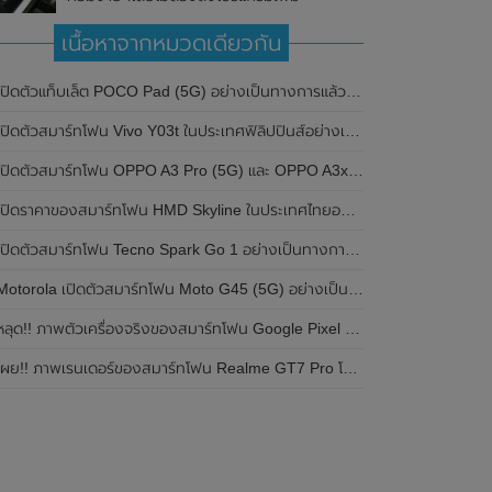
เนื้อหาจากหมวดเดียวกัน
ปิดตัวแท็บเล็ต POCO Pad (5G) อย่างเป็นทางการแล้วในประเทศอินเดีย มาพร้อมชิปเซ็ต Snapdragon 7s Gen 2 ของ Qualcomm และรองรับเครือข่าย 5G
ิดตัวสมาร์ทโฟน Vivo Y03t ในประเทศฟิลิปปินส์อย่างเป็นทางการแล้ว มาพร้อมชิปเซ็ต Unisoc T612 , กล้องหลัง ความละเอียด 13MP , แบตเตอรี่ 5,000mAh และหน้าจอแสดงผล LCD / 90Hz
ปิดตัวสมาร์ทโฟน OPPO A3 Pro (5G) และ OPPO A3x ในประเทศไทยอย่างเป็นทางการแล้ว ในราคาเริ่มต้นเพียง 3,999 บาท
ปิดราคาของสมาร์ทโฟน HMD Skyline ในประเทศไทยอย่างเป็นทางการแล้ว ราคา 14,990 บาท
ปิดตัวสมาร์ทโฟน Tecno Spark Go 1 อย่างเป็นทางการแล้ว มาพร้อมหน้าจอแสดงผล LCD / 120Hz , แบตเตอรี่ 5,000mAh และใช้ชิปเซ็ต Unisoc
Motorola เปิดตัวสมาร์ทโฟน Moto G45 (5G) อย่างเป็นทางการแล้วในอินเดีย
ลุด!! ภาพตัวเครื่องจริงของสมาร์ทโฟน Google Pixel 9a โชว์ดีไซน์ใหม่ กล้องหลังแบนราบ ไม่มีกรอบของกล้องแล้ว
ผย!! ภาพเรนเดอร์ของสมาร์ทโฟน Realme GT7 Pro โชว์ให้เห็นดีไซน์ใหม่ พร้อมเผยรายละเอียดสเปกที่สำคัญบางส่วน