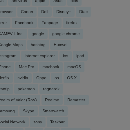
is
antivirus
apple
Asus
bios
browser
Canon
Dell
Disney+
Dtac
rror
Facebook
Fanpage
firefox
GAMEVIL Inc.
google
google chrome
Google Maps
hashtag
Huawei
Instagram
internet explorer
ios
ipad
iPhone
Mac Pro
macbook
macOS
etflix
nvidia
Oppo
os
OS X
antip
pokemon
ragnarok
ealm of Valor (RoV)
Realme
Remaster
samsung
Skype
Smartwatch
ocial Network
sony
Taskbar