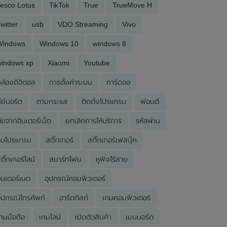
esco Lotus
TikTok
True
TrueMove H
witter
usb
VDO Streaming
Vivo
Windows
Windows 10
windows 8
windows xp
Xiaomi
Youtube
ล้องดิจิตอล
การตั้งค่าระบบ
การ์ดจอ
ีย์บอร์ด
ตามกระแส
ติดตั้งโปรแกรม
ฟอนต์
ัยจากอินเตอร์เน็ต
ยกเลิกการให้บริการ
รหัสผ่าน
ลบโปรแกรม
สติ๊กเกอร์
สติ๊กเกอร์เฟสบุ๊ค
ติ๊กเกอร์ไลน์
สมาร์ทโฟน
หูฟังไร้สาย
ินเตอร์เนต
อุปกรณ์คอมพิวเตอร์
ุปกรณ์โทรศัพท์
ฮาร์ดดิสก์
เกมคอมพิวเตอร์
กมมือถือ
เกมไลน์
เปิดตัวสินค้า
เมนบอร์ด