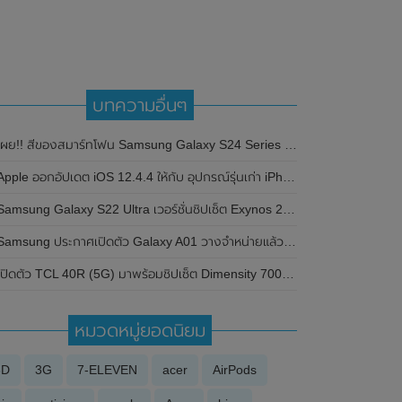
บทความอื่นๆ
เผย!! สีของสมาร์ทโฟน Samsung Galaxy S24 Series มีให้เลือกทั้งหมด 4 สีด้วยกัน
Apple ออกอัปเดต iOS 12.4.4 ให้กับ อุปกรณ์รุ่นเก่า iPhone 6 และ iPhone 5s
amsung Galaxy S22 Ultra เวอร์ชั่นชิปเซ็ต Exynos 2200 ผ่านการทดสอบประสิทธิภาพบน Geekbench แล้ว
amsung ประกาศเปิดตัว Galaxy A01 วางจำหน่ายแล้วในเวียดนาม พร้อมชิปเซต Snapdragon 439
ปิดตัว TCL 40R (5G) มาพร้อมชิปเซ็ต Dimensity 700 SoC , กล้องหลัก 50MP และแบตเตอรี่ 5,000 mAh
หมวดหมู่ยอดนิยม
3D
3G
7-ELEVEN
acer
AirPods