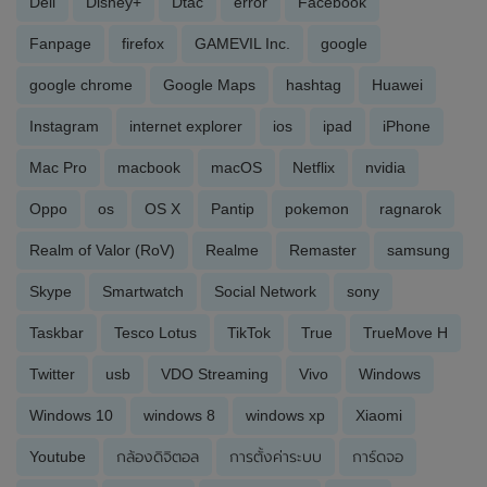
Dell
Disney+
Dtac
error
Facebook
Fanpage
firefox
GAMEVIL Inc.
google
google chrome
Google Maps
hashtag
Huawei
Instagram
internet explorer
ios
ipad
iPhone
Mac Pro
macbook
macOS
Netflix
nvidia
Oppo
os
OS X
Pantip
pokemon
ragnarok
Realm of Valor (RoV)
Realme
Remaster
samsung
Skype
Smartwatch
Social Network
sony
Taskbar
Tesco Lotus
TikTok
True
TrueMove H
Twitter
usb
VDO Streaming
Vivo
Windows
Windows 10
windows 8
windows xp
Xiaomi
Youtube
กล้องดิจิตอล
การตั้งค่าระบบ
การ์ดจอ