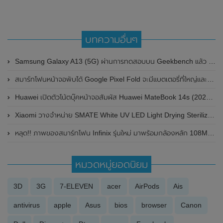
บทความอื่นๆ
Samsung Galaxy A13 (5G) ผ่านการทดสอบบน Geekbench แล้ว มาพร้อมชิปเซ็ต MediaTek Dimensity 700 SoC ลุ้นเปิดตัวในเร็วๆนี้
สมาร์ทโฟนหน้าจอพับได้ Google Pixel Fold จะมีแบตเตอรี่ที่ใหญ่และหนักกว่าคู่แข่ง Samsung Galaxy Z Fold 4
Huawei เปิดตัวโน้ตบุ๊คหน้าจอสัมผัส Huawei MateBook 14s (2022) ในยุโรปแล้ว มาพร้อมหน้าจอขนาด 14.2 นิ้ว และความจุสูงสุดถึง 1TB
Xiaomi วางจำหน่าย SMATE White UV LED Light Drying Sterilizer อุปกรณ์ฆ่าเชื้อแบคทีเรียด้วยรังสี UV
หลุด!! ภาพของสมาร์ทโฟน Infinix รุ่นใหม่ มาพร้อมกล้องหลัก 108MP และกล้อง periscope ซูม 5 เท่า โชว์ดีไซน์กล้องหลังที่ไม่เหมือนใคร
หมวดหมู่ยอดนิยม
3D
3G
7-ELEVEN
acer
AirPods
Ais
antivirus
apple
Asus
bios
browser
Canon