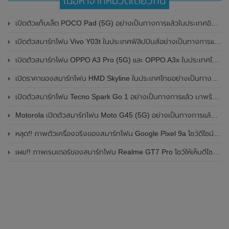
เนื้อหาจากหมวดเดียวกัน
เปิดตัวแท็บเล็ต POCO Pad (5G) อย่างเป็นทางการแล้วในประเทศอินเดีย มาพร้อมชิปเซ็ต Snapdragon 7s Gen 2 ของ Qualcomm และรองรับเครือข่าย 5G
เปิดตัวสมาร์ทโฟน Vivo Y03t ในประเทศฟิลิปปินส์อย่างเป็นทางการแล้ว มาพร้อมชิปเซ็ต Unisoc T612 , กล้องหลัง ความละเอียด 13MP , แบตเตอรี่ 5,000mAh และหน้าจอแสดงผล LCD / 90Hz
เปิดตัวสมาร์ทโฟน OPPO A3 Pro (5G) และ OPPO A3x ในประเทศไทยอย่างเป็นทางการแล้ว ในราคาเริ่มต้นเพียง 3,999 บาท
เปิดราคาของสมาร์ทโฟน HMD Skyline ในประเทศไทยอย่างเป็นทางการแล้ว ราคา 14,990 บาท
เปิดตัวสมาร์ทโฟน Tecno Spark Go 1 อย่างเป็นทางการแล้ว มาพร้อมหน้าจอแสดงผล LCD / 120Hz , แบตเตอรี่ 5,000mAh และใช้ชิปเซ็ต Unisoc
Motorola เปิดตัวสมาร์ทโฟน Moto G45 (5G) อย่างเป็นทางการแล้วในอินเดีย
หลุด!! ภาพตัวเครื่องจริงของสมาร์ทโฟน Google Pixel 9a โชว์ดีไซน์ใหม่ กล้องหลังแบนราบ ไม่มีกรอบของกล้องแล้ว
เผย!! ภาพเรนเดอร์ของสมาร์ทโฟน Realme GT7 Pro โชว์ให้เห็นดีไซน์ใหม่ พร้อมเผยรายละเอียดสเปกที่สำคัญบางส่วน