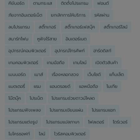
คีย์บอร์ด
ตามกระแส
ติดตั้งโปรแกรม
ฟอนต์
ภัยจากอินเตอร์เน็ต
ยกเลิกการให้บริการ
รหัสผ่าน
ลบโปรแกรม
สติ๊กเกอร์
สติ๊กเกอร์เฟสบุ๊ค
สติ๊กเกอร์ไลน์
สมาร์ทโฟน
หูฟังไร้สาย
อินเตอร์เนต
อุปกรณ์คอมพิวเตอร์
อุปกรณ์โทรศัพท์
ฮาร์ดดิสก์
เกมคอมพิวเตอร์
เกมมือถือ
เกมไลน์
เปิดตัวสินค้า
เมนบอร์ด
เมาส์
เรื่องหลอกลวง
เว็บไซต์
แท็บเล็ต
แบตเตอรี่
แรม
แอนดรอยด์
แอพมือถือ
โนเกีย
โน๊ตบุ๊ค
โปรเน็ต
โปรแกรมช่วยดาวน์โหลด
โปรแกรมฟังเพลง
โปรแกรมเขียนแผ่น
โปรแกรมแชท
โปรแกรมแต่งรูป
โปรแกรมแปลภาษา
โฟลเดอร์
ไดร์เวอร์
ไมโครซอฟท์
ไลน์
ไวรัสคอมพิวเตอร์