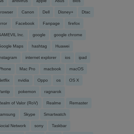
is
antivirus
apple
Asus
bios
browser
Canon
Dell
Disney+
Dtac
rror
Facebook
Fanpage
firefox
GAMEVIL Inc.
google
google chrome
Google Maps
hashtag
Huawei
Instagram
internet explorer
ios
ipad
iPhone
Mac Pro
macbook
macOS
etflix
nvidia
Oppo
os
OS X
antip
pokemon
ragnarok
ealm of Valor (RoV)
Realme
Remaster
samsung
Skype
Smartwatch
ocial Network
sony
Taskbar