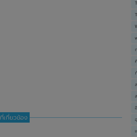
T
T
ก
ค
ภ
ส
อ
ที่เกี่ยวข้อง
อ
เ