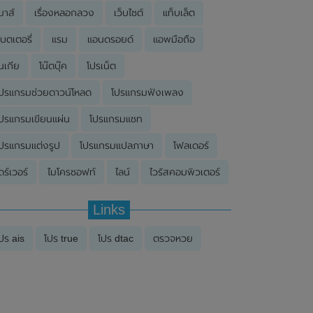
มาส์
เรื่องหลอกลวง
เว็บไซต์
แท็บเล็ต
บตเตอรี่
แรม
แอนดรอยด์
แอพมือถือ
นเกีย
โน๊ตบุ๊ค
โปรเน็ต
ปรแกรมช่วยดาวน์โหลด
โปรแกรมฟังเพลง
ปรแกรมเขียนแผ่น
โปรแกรมแชท
ปรแกรมแต่งรูป
โปรแกรมแปลภาษา
โฟลเดอร์
ดร์เวอร์
ไมโครซอฟท์
ไลน์
ไวรัสคอมพิวเตอร์
Links
ปร ais
โปร true
โปร dtac
ตรวจหวย