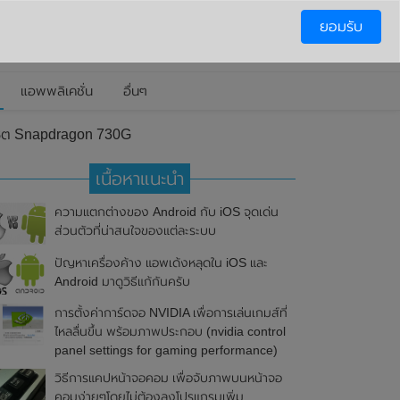
ยอมรับ
แอพพลิเคชั่น
อื่นๆ
เซ็ต Snapdragon 730G
เนื้อหาแนะนำ
ความแตกต่างของ Android กับ iOS จุดเด่น
ส่วนตัวที่น่าสนใจของแต่ละระบบ
ปัญหาเครื่องค้าง แอพเด้งหลุดใน iOS และ
Android มาดูวิธีแก้กันครับ
การตั้งค่าการ์ดจอ NVIDIA เพื่อการเล่นเกมส์ที่
ไหลลื่นขึ้น พร้อมภาพประกอบ (nvidia control
panel settings for gaming performance)
วิธีการแคปหน้าจอคอม เพื่อจับภาพบนหน้าจอ
คอมง่ายๆโดยไม่ต้องลงโปรแกรมเพิ่ม