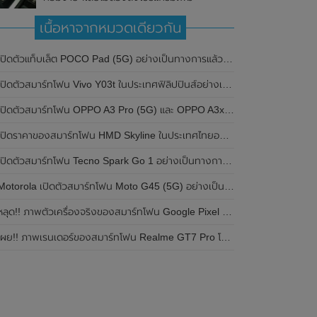
เนื้อหาจากหมวดเดียวกัน
ปิดตัวแท็บเล็ต POCO Pad (5G) อย่างเป็นทางการแล้วในประเทศอินเดีย มาพร้อมชิปเซ็ต Snapdragon 7s Gen 2 ของ Qualcomm และรองรับเครือข่าย 5G
ิดตัวสมาร์ทโฟน Vivo Y03t ในประเทศฟิลิปปินส์อย่างเป็นทางการแล้ว มาพร้อมชิปเซ็ต Unisoc T612 , กล้องหลัง ความละเอียด 13MP , แบตเตอรี่ 5,000mAh และหน้าจอแสดงผล LCD / 90Hz
ปิดตัวสมาร์ทโฟน OPPO A3 Pro (5G) และ OPPO A3x ในประเทศไทยอย่างเป็นทางการแล้ว ในราคาเริ่มต้นเพียง 3,999 บาท
ปิดราคาของสมาร์ทโฟน HMD Skyline ในประเทศไทยอย่างเป็นทางการแล้ว ราคา 14,990 บาท
ปิดตัวสมาร์ทโฟน Tecno Spark Go 1 อย่างเป็นทางการแล้ว มาพร้อมหน้าจอแสดงผล LCD / 120Hz , แบตเตอรี่ 5,000mAh และใช้ชิปเซ็ต Unisoc
Motorola เปิดตัวสมาร์ทโฟน Moto G45 (5G) อย่างเป็นทางการแล้วในอินเดีย
ลุด!! ภาพตัวเครื่องจริงของสมาร์ทโฟน Google Pixel 9a โชว์ดีไซน์ใหม่ กล้องหลังแบนราบ ไม่มีกรอบของกล้องแล้ว
ผย!! ภาพเรนเดอร์ของสมาร์ทโฟน Realme GT7 Pro โชว์ให้เห็นดีไซน์ใหม่ พร้อมเผยรายละเอียดสเปกที่สำคัญบางส่วน