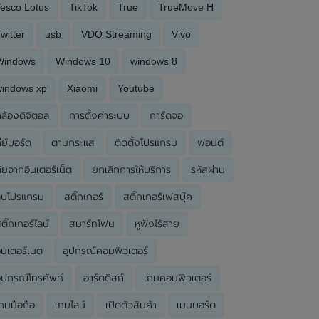
esco Lotus
TikTok
True
TrueMove H
witter
usb
VDO Streaming
Vivo
Windows
Windows 10
windows 8
windows xp
Xiaomi
Youtube
ล้องดิจิตอล
การตั้งค่าระบบ
การ์ดจอ
ีย์บอร์ด
ตามกระแส
ติดตั้งโปรแกรม
ฟอนต์
ัยจากอินเตอร์เน็ต
ยกเลิกการให้บริการ
รหัสผ่าน
ลบโปรแกรม
สติ๊กเกอร์
สติ๊กเกอร์เฟสบุ๊ค
ติ๊กเกอร์ไลน์
สมาร์ทโฟน
หูฟังไร้สาย
ินเตอร์เนต
อุปกรณ์คอมพิวเตอร์
ุปกรณ์โทรศัพท์
ฮาร์ดดิสก์
เกมคอมพิวเตอร์
กมมือถือ
เกมไลน์
เปิดตัวสินค้า
เมนบอร์ด