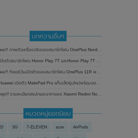
บทความอื่นๆ
ผย!! ภาพตัวเครื่องจริงของสมาร์ทโฟน OnePlus Nord CE 3 พร้อมเผยรายละเอียดสเปกแบบจัดเต็ม
ปิดตัวสมาร์ทโฟน Honor Play 7T และHonor Play 7T Pro อย่างเป็นทางการแล้วในประเทศจีน มาพร้อมหน้าจอแสดงผล 90Hz และชิปเซ็ต Dimensity 6020
ผย!! ทีเซอร์วันเปิดตัวของสมาร์ทโฟน OnePlus 11R พร้อมเผยรายละเอียดสเปกและสีก่อนเปิดตัวอย่างเป็นทางการในวันที่ 7 กุมภาพันธ์ 2023 นี้
uawei เปิดตัว MatePad Pro แท็บเล็ตรุ่นใหม่พร้อมจอแสดงผลแบบเจาะรูอย่างเป็นทางการ
ลุด!! รายละเอียดสเปกและราคาของ Xiaomi Redmi Note 9T ก่อนเปิดตัวในวันที่ 8 เดือนมกราคม 2021 นี้
หมวดหมู่ยอดนิยม
3D
3G
7-ELEVEN
acer
AirPods