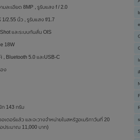
A
ามละเอียด 8MP , รูรับแสง f / 2.0
2.55 นิ้ว , รูรับแสง f/1.7
e
p Shot และระบบกันสั่น OIS
rge 18W
-Fi , Bluetooth 5.0 และUSB-C
ื่อง
N
P
นัก 143 กรัม
R
อเดอร์แล้ว และจะวางจำหน่ายในสหรัฐอเมริกาวันที่ 20
(หรือประมาณ 11,000 บาท)
S