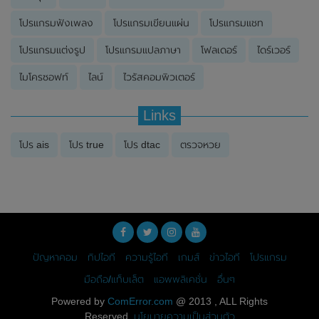
โปรแกรมฟังเพลง
โปรแกรมเขียนแผ่น
โปรแกรมแชท
โปรแกรมแต่งรูป
โปรแกรมแปลภาษา
โฟลเดอร์
ไดร์เวอร์
ไมโครซอฟท์
ไลน์
ไวรัสคอมพิวเตอร์
Links
โปร ais
โปร true
โปร dtac
ตรวจหวย
ปัญหาคอม
ทิปไอที
ความรู้ไอที
เกมส์
ข่าวไอที
โปรแกรม
มือถือ/แท็บเล็ต
แอพพลิเคชั่น
อื่นๆ
Powered by
ComError.com
@ 2013 , ALL Rights
Reserved.
นโยบายความเป็นส่วนตัว