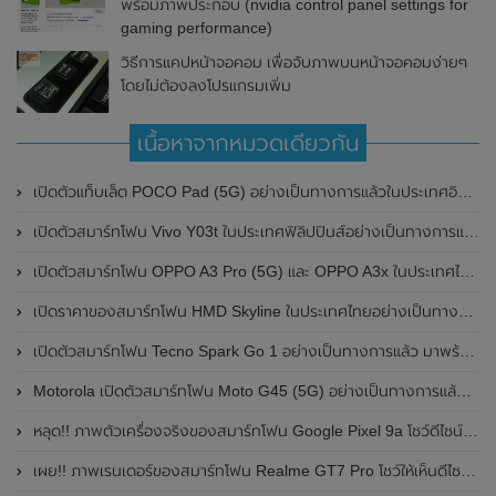
พร้อมภาพประกอบ (nvidia control panel settings for
gaming performance)
วิธีการแคปหน้าจอคอม เพื่อจับภาพบนหน้าจอคอมง่ายๆ
โดยไม่ต้องลงโปรแกรมเพิ่ม
เนื้อหาจากหมวดเดียวกัน
เปิดตัวแท็บเล็ต POCO Pad (5G) อย่างเป็นทางการแล้วในประเทศอินเดีย มาพร้อมชิปเซ็ต Snapdragon 7s Gen 2 ของ Qualcomm และรองรับเครือข่าย 5G
เปิดตัวสมาร์ทโฟน Vivo Y03t ในประเทศฟิลิปปินส์อย่างเป็นทางการแล้ว มาพร้อมชิปเซ็ต Unisoc T612 , กล้องหลัง ความละเอียด 13MP , แบตเตอรี่ 5,000mAh และหน้าจอแสดงผล LCD / 90Hz
เปิดตัวสมาร์ทโฟน OPPO A3 Pro (5G) และ OPPO A3x ในประเทศไทยอย่างเป็นทางการแล้ว ในราคาเริ่มต้นเพียง 3,999 บาท
เปิดราคาของสมาร์ทโฟน HMD Skyline ในประเทศไทยอย่างเป็นทางการแล้ว ราคา 14,990 บาท
เปิดตัวสมาร์ทโฟน Tecno Spark Go 1 อย่างเป็นทางการแล้ว มาพร้อมหน้าจอแสดงผล LCD / 120Hz , แบตเตอรี่ 5,000mAh และใช้ชิปเซ็ต Unisoc
Motorola เปิดตัวสมาร์ทโฟน Moto G45 (5G) อย่างเป็นทางการแล้วในอินเดีย
หลุด!! ภาพตัวเครื่องจริงของสมาร์ทโฟน Google Pixel 9a โชว์ดีไซน์ใหม่ กล้องหลังแบนราบ ไม่มีกรอบของกล้องแล้ว
เผย!! ภาพเรนเดอร์ของสมาร์ทโฟน Realme GT7 Pro โชว์ให้เห็นดีไซน์ใหม่ พร้อมเผยรายละเอียดสเปกที่สำคัญบางส่วน