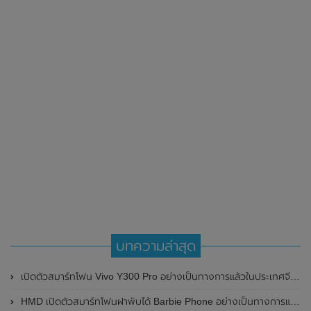
บทความล่าสุด
เปิดตัวสมาร์ทโฟน Vivo Y300 Pro อย่างเป็นทางการแล้วในประเทศจีน มาพร้อมดีไซน์พรีเมี่ยม ทนทาน และแบตเตอรี่สุดอึดขนาดใหญ่ 6,500mAh พร้อมรองรับการชาร์จไว 80W
HMD เปิดตัวสมาร์ทโฟนฝาพับได้ Barbie Phone อย่างเป็นทางการแล้ว มาพร้อมธีมสีชมพูสดใส