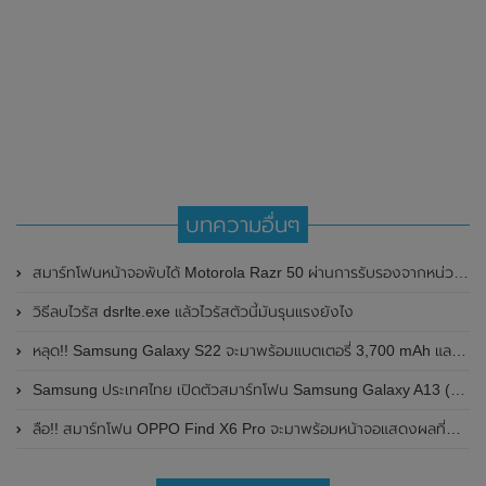
บทความอื่นๆ
สมาร์ทโฟนหน้าจอพับได้ Motorola Razr 50 ผ่านการรับรองจากหน่วยงาน TENAA แล้ว พร้อมเผยดีไซน์ของตัวเครื่อง และรายละเอียดข้อมูลที่สำคัญบางส่วน
วิธีลบไวรัส dsrlte.exe แล้วไวรัสตัวนี้มันรุนแรงยังไง
หลุด!! Samsung Galaxy S22 จะมาพร้อมแบตเตอรี่ 3,700 mAh และรองรับการชาร์จไว 25W
Samsung ประเทศไทย เปิดตัวสมาร์ทโฟน Samsung Galaxy A13 (5G) อย่างเป็นทางการแล้ว ในราคา 6,999 บาท
ลือ!! สมาร์ทโฟน OPPO Find X6 Pro จะมาพร้อมหน้าจอแสดงผลที่มีความสว่างสูงสุดถึง 2500nits