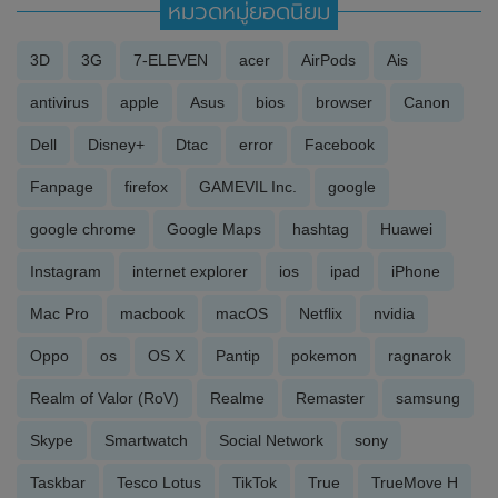
หมวดหมู่ยอดนิยม
3D
3G
7-ELEVEN
acer
AirPods
Ais
antivirus
apple
Asus
bios
browser
Canon
Dell
Disney+
Dtac
error
Facebook
Fanpage
firefox
GAMEVIL Inc.
google
google chrome
Google Maps
hashtag
Huawei
Instagram
internet explorer
ios
ipad
iPhone
Mac Pro
macbook
macOS
Netflix
nvidia
Oppo
os
OS X
Pantip
pokemon
ragnarok
Realm of Valor (RoV)
Realme
Remaster
samsung
Skype
Smartwatch
Social Network
sony
Taskbar
Tesco Lotus
TikTok
True
TrueMove H