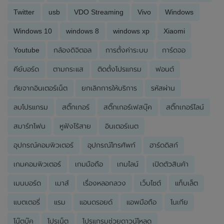
Twitter
usb
VDO Streaming
Vivo
Windows
Windows 10
windows 8
windows xp
Xiaomi
Youtube
กล้องดิจิตอล
การตั้งค่าระบบ
การ์ดจอ
คีย์บอร์ด
ตามกระแส
ติดตั้งโปรแกรม
ฟอนต์
ภัยจากอินเตอร์เน็ต
ยกเลิกการให้บริการ
รหัสผ่าน
ลบโปรแกรม
สติ๊กเกอร์
สติ๊กเกอร์เฟสบุ๊ค
สติ๊กเกอร์ไลน์
สมาร์ทโฟน
หูฟังไร้สาย
อินเตอร์เนต
อุปกรณ์คอมพิวเตอร์
อุปกรณ์โทรศัพท์
ฮาร์ดดิสก์
เกมคอมพิวเตอร์
เกมมือถือ
เกมไลน์
เปิดตัวสินค้า
เมนบอร์ด
เมาส์
เรื่องหลอกลวง
เว็บไซต์
แท็บเล็ต
แบตเตอรี่
แรม
แอนดรอยด์
แอพมือถือ
โนเกีย
โน๊ตบุ๊ค
โปรเน็ต
โปรแกรมช่วยดาวน์โหลด