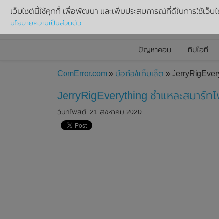
เว็บไซต์นี้ใช้คุกกี้ เพื่อพัฒนา และเพิ่มประสบการณ์ที่ดีในการใช้เว็บไ
นโยบายความเป็นส่วนตัว
ปัญหาคอม
ทิปไอที
ComError.com
»
มือถือ/แท็บเล็ต
» JerryRigEver
JerryRigEverything ชำแหละสมาร์ท
วันที่โพสต์: 21 สิงหาคม 2020