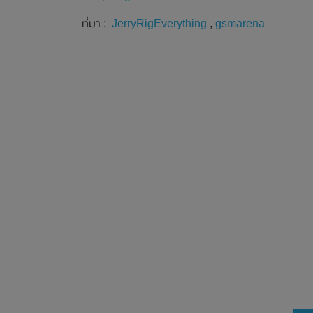
ที่มา :
JerryRigEverything
,
gsmarena