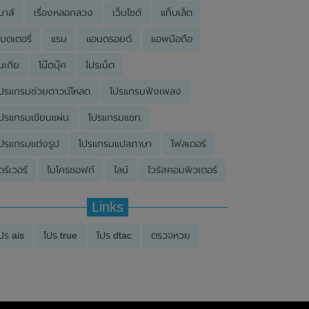
มาส์
เรื่องหลอกลวง
เว็บไซต์
แท็บเล็ต
บตเตอรี่
แรม
แอนดรอยด์
แอพมือถือ
นเกีย
โน๊ตบุ๊ค
โปรเน็ต
ปรแกรมช่วยดาวน์โหลด
โปรแกรมฟังเพลง
ปรแกรมเขียนแผ่น
โปรแกรมแชท
ปรแกรมแต่งรูป
โปรแกรมแปลภาษา
โฟลเดอร์
ดร์เวอร์
ไมโครซอฟท์
ไลน์
ไวรัสคอมพิวเตอร์
Links
ปร ais
โปร true
โปร dtac
ตรวจหวย