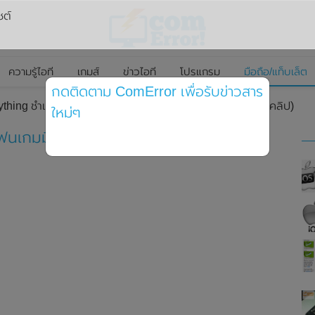
ซต์
ความรู้ไอที
เกมส์
ข่าวไอที
โปรแกรม
มือถือ/แท็บเล็ต
กดติดตาม ComError เพื่อรับข่าวสาร
ything ชำแหละสมาร์ทโฟนเกมมิ่ง ASUS ROG Phone 3 (มีคลิป)
ใหม่ๆ
โฟนเกมมิ่ง ASUS ROG Phone 3 (มีคลิป)