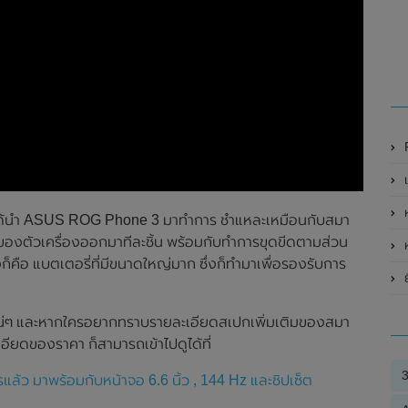
R
ห
ng ได้นำ ASUS ROG Phone 3 มาทำการ ชำแหละเหมือนกับสมา
างของตัวเครื่องออกมาทีละชิ้น พร้อมกับทำการขุดขีดตามส่วน
ห
งก็คือ แบตเตอรี่ที่มีขนาดใหญ่มาก ซึ่งก็ทำมาเพื่อรองรับการ
ยื
อบแน่ๆ และหากใครอยากทราบรายละเอียดสเปกเพิ่มเติมของสมา
ยดของราคา ก็สามารถเข้าไปดูได้ที่
ว มาพร้อมกับหน้าจอ 6.6 นิ้ว , 144 Hz และชิปเซ็ต