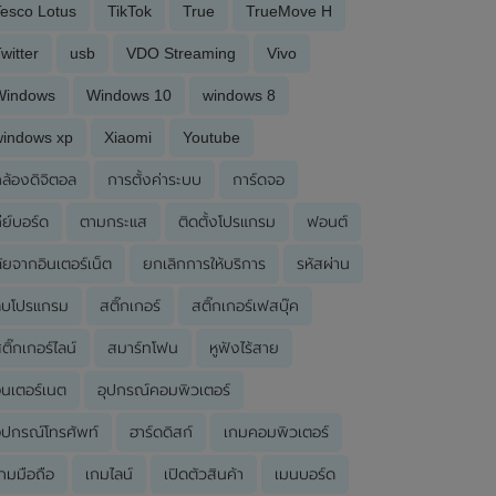
esco Lotus
TikTok
True
TrueMove H
witter
usb
VDO Streaming
Vivo
Windows
Windows 10
windows 8
windows xp
Xiaomi
Youtube
ล้องดิจิตอล
การตั้งค่าระบบ
การ์ดจอ
ีย์บอร์ด
ตามกระแส
ติดตั้งโปรแกรม
ฟอนต์
ัยจากอินเตอร์เน็ต
ยกเลิกการให้บริการ
รหัสผ่าน
ลบโปรแกรม
สติ๊กเกอร์
สติ๊กเกอร์เฟสบุ๊ค
ติ๊กเกอร์ไลน์
สมาร์ทโฟน
หูฟังไร้สาย
ินเตอร์เนต
อุปกรณ์คอมพิวเตอร์
ุปกรณ์โทรศัพท์
ฮาร์ดดิสก์
เกมคอมพิวเตอร์
กมมือถือ
เกมไลน์
เปิดตัวสินค้า
เมนบอร์ด