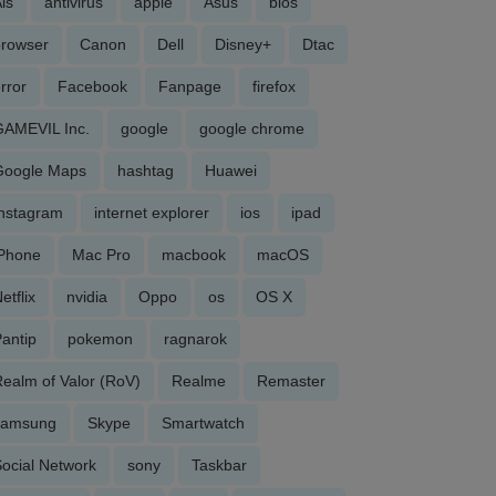
is
antivirus
apple
Asus
bios
browser
Canon
Dell
Disney+
Dtac
rror
Facebook
Fanpage
firefox
GAMEVIL Inc.
google
google chrome
Google Maps
hashtag
Huawei
Instagram
internet explorer
ios
ipad
iPhone
Mac Pro
macbook
macOS
etflix
nvidia
Oppo
os
OS X
antip
pokemon
ragnarok
ealm of Valor (RoV)
Realme
Remaster
samsung
Skype
Smartwatch
ocial Network
sony
Taskbar