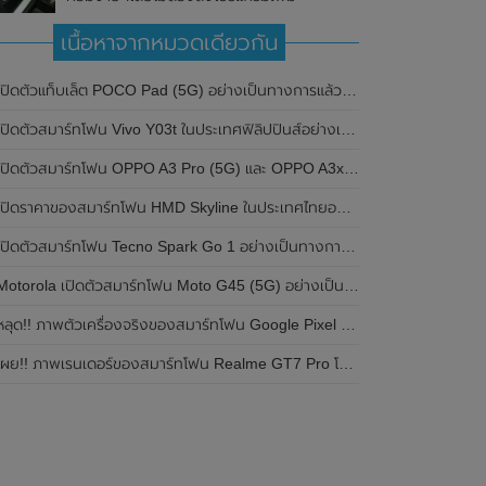
เนื้อหาจากหมวดเดียวกัน
ปิดตัวแท็บเล็ต POCO Pad (5G) อย่างเป็นทางการแล้วในประเทศอินเดีย มาพร้อมชิปเซ็ต Snapdragon 7s Gen 2 ของ Qualcomm และรองรับเครือข่าย 5G
ิดตัวสมาร์ทโฟน Vivo Y03t ในประเทศฟิลิปปินส์อย่างเป็นทางการแล้ว มาพร้อมชิปเซ็ต Unisoc T612 , กล้องหลัง ความละเอียด 13MP , แบตเตอรี่ 5,000mAh และหน้าจอแสดงผล LCD / 90Hz
ปิดตัวสมาร์ทโฟน OPPO A3 Pro (5G) และ OPPO A3x ในประเทศไทยอย่างเป็นทางการแล้ว ในราคาเริ่มต้นเพียง 3,999 บาท
ปิดราคาของสมาร์ทโฟน HMD Skyline ในประเทศไทยอย่างเป็นทางการแล้ว ราคา 14,990 บาท
ปิดตัวสมาร์ทโฟน Tecno Spark Go 1 อย่างเป็นทางการแล้ว มาพร้อมหน้าจอแสดงผล LCD / 120Hz , แบตเตอรี่ 5,000mAh และใช้ชิปเซ็ต Unisoc
Motorola เปิดตัวสมาร์ทโฟน Moto G45 (5G) อย่างเป็นทางการแล้วในอินเดีย
ลุด!! ภาพตัวเครื่องจริงของสมาร์ทโฟน Google Pixel 9a โชว์ดีไซน์ใหม่ กล้องหลังแบนราบ ไม่มีกรอบของกล้องแล้ว
ผย!! ภาพเรนเดอร์ของสมาร์ทโฟน Realme GT7 Pro โชว์ให้เห็นดีไซน์ใหม่ พร้อมเผยรายละเอียดสเปกที่สำคัญบางส่วน