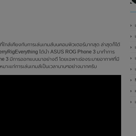
เ
เป
่ใกล้เคียงกับการเล่นเกมส์บนคอมพิวเตอร์มากสุด ล่าสุดก็ได้
เ
อง JerryRigEverything ได้นำ ASUS ROG Phone 3 มาทำการ
เ
3 มีการออกแบบมาอย่างดี โดยเฉพาะช่องระบายอากาศที่มี
เหมาะแก่การเล่นเกมส์เป็นเวลานานๆอย่างมากครับ
เ
ห
เ