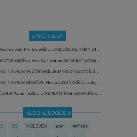
บทความอื่นๆ
ealme X50 Pro 5G เตรียมเปิดตัวพร้อมกันทั่วโลก 24 กุมภาพันธ์นี้ พร้อมเผยราคาในอินเดีย
เปิดตัวสมาร์ทโฟน Vivo S17 Series อย่างเป็นทางการแล้วในประเทศจีน
ลุด!! ภาพของหูฟังไร้สายดีไซน์แปลกตา อาจเปิดตัวในชื่อ Particles by XO คาดเป็นแบรนด์ลูกของ Nothing
ลุด!! ภาพของฟีเจอร์โฟน Nokia 3210 โชว์ดีไซน์แบบยุคสมัยเก่า มาพร้อมกับหน้าจอแสดงผลสี และรองรับการเชื่อมต่อเครือข่าย 4G ลุ้นเปิดตัวในเร็วๆนี้
นยัน!! Xiaomi เตรียมเปิดตัวสมาร์ทโฟนหน้าจอพับได้ Xiaomi Mix Fold 2 , หูฟังไร้สาย TWS Xiaomi Buds 4 Pro และแท็บเล็ต Xiaomi Pad 5 Pro ขนาด 12.4 นิ้ว ในวันที่ 11 สิงหาคม 2022 นี้
หมวดหมู่ยอดนิยม
3D
3G
7-ELEVEN
acer
AirPods