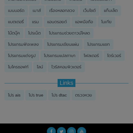
เมนบอร์ด
เมาส์
เรื่องหลอกลวง
เว็บไซต์
แท็บเล็ต
แบตเตอรี่
แรม
แอนดรอยด์
แอพมือถือ
โนเกีย
โน๊ตบุ๊ค
โปรเน็ต
โปรแกรมช่วยดาวน์โหลด
โปรแกรมฟังเพลง
โปรแกรมเขียนแผ่น
โปรแกรมแชท
โปรแกรมแต่งรูป
โปรแกรมแปลภาษา
โฟลเดอร์
ไดร์เวอร์
ไมโครซอฟท์
ไลน์
ไวรัสคอมพิวเตอร์
Links
โปร ais
โปร true
โปร dtac
ตรวจหวย