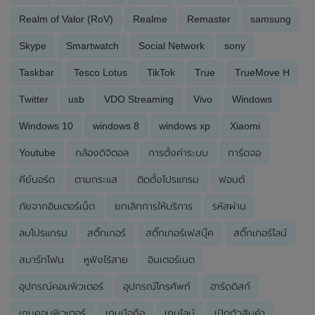
Realm of Valor (RoV)
Realme
Remaster
samsung
Skype
Smartwatch
Social Network
sony
Taskbar
Tesco Lotus
TikTok
True
TrueMove H
Twitter
usb
VDO Streaming
Vivo
Windows
Windows 10
windows 8
windows xp
Xiaomi
Youtube
กล้องดิจิตอล
การตั้งค่าระบบ
การ์ดจอ
คีย์บอร์ด
ตามกระแส
ติดตั้งโปรแกรม
ฟอนต์
ภัยจากอินเตอร์เน็ต
ยกเลิกการให้บริการ
รหัสผ่าน
ลบโปรแกรม
สติ๊กเกอร์
สติ๊กเกอร์เฟสบุ๊ค
สติ๊กเกอร์ไลน์
สมาร์ทโฟน
หูฟังไร้สาย
อินเตอร์เนต
อุปกรณ์คอมพิวเตอร์
อุปกรณ์โทรศัพท์
ฮาร์ดดิสก์
เกมคอมพิวเตอร์
เกมมือถือ
เกมไลน์
เปิดตัวสินค้า