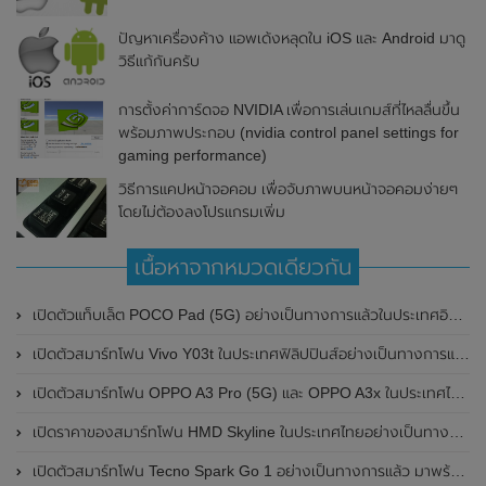
ปัญหาเครื่องค้าง แอพเด้งหลุดใน iOS และ Android มาดู
วิธีแก้กันครับ
การตั้งค่าการ์ดจอ NVIDIA เพื่อการเล่นเกมส์ที่ไหลลื่นขึ้น
พร้อมภาพประกอบ (nvidia control panel settings for
gaming performance)
วิธีการแคปหน้าจอคอม เพื่อจับภาพบนหน้าจอคอมง่ายๆ
โดยไม่ต้องลงโปรแกรมเพิ่ม
เนื้อหาจากหมวดเดียวกัน
เปิดตัวแท็บเล็ต POCO Pad (5G) อย่างเป็นทางการแล้วในประเทศอินเดีย มาพร้อมชิปเซ็ต Snapdragon 7s Gen 2 ของ Qualcomm และรองรับเครือข่าย 5G
เปิดตัวสมาร์ทโฟน Vivo Y03t ในประเทศฟิลิปปินส์อย่างเป็นทางการแล้ว มาพร้อมชิปเซ็ต Unisoc T612 , กล้องหลัง ความละเอียด 13MP , แบตเตอรี่ 5,000mAh และหน้าจอแสดงผล LCD / 90Hz
เปิดตัวสมาร์ทโฟน OPPO A3 Pro (5G) และ OPPO A3x ในประเทศไทยอย่างเป็นทางการแล้ว ในราคาเริ่มต้นเพียง 3,999 บาท
เปิดราคาของสมาร์ทโฟน HMD Skyline ในประเทศไทยอย่างเป็นทางการแล้ว ราคา 14,990 บาท
เปิดตัวสมาร์ทโฟน Tecno Spark Go 1 อย่างเป็นทางการแล้ว มาพร้อมหน้าจอแสดงผล LCD / 120Hz , แบตเตอรี่ 5,000mAh และใช้ชิปเซ็ต Unisoc