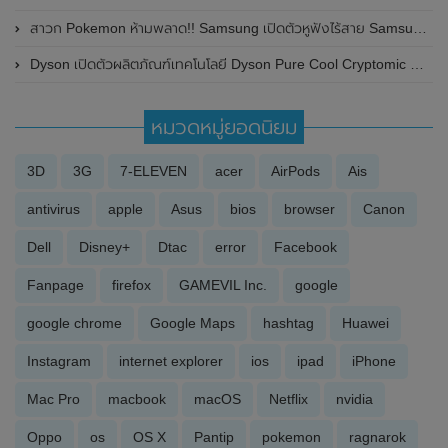
สาวก Pokemon ห้ามพลาด!! Samsung เปิดตัวหูฟังไร้สาย Samsung Galaxy Buds 2 และSamsung Galaxy Buds 2 Pro รุ่นพิเศษ Pokemon Edition
Dyson เปิดตัวผลิตภัณฑ์เทคโนโลยี Dyson Pure Cool Cryptomic พัดลมกรองอากาศใหม่ล่าสุด
หมวดหมู่ยอดนิยม
3D
3G
7-ELEVEN
acer
AirPods
Ais
antivirus
apple
Asus
bios
browser
Canon
Dell
Disney+
Dtac
error
Facebook
Fanpage
firefox
GAMEVIL Inc.
google
google chrome
Google Maps
hashtag
Huawei
Instagram
internet explorer
ios
ipad
iPhone
Mac Pro
macbook
macOS
Netflix
nvidia
Oppo
os
OS X
Pantip
pokemon
ragnarok