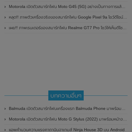
Motorola เปิดตัวสมาร์ทโฟน Moto G45 (5G) อย่างเป็นทางการแล้วในอินเดีย
หลุด!! ภาพตัวเครื่องจริงของสมาร์ทโฟน Google Pixel 9a โชว์ดีไซน์ใหม่ กล้องหลังแบนราบ ไม่มีกรอบของกล้องแล้ว
เผย!! ภาพเรนเดอร์ของสมาร์ทโฟน Realme GT7 Pro โชว์ให้เห็นดีไซน์ใหม่ พร้อมเผยรายละเอียดสเปกที่สำคัญบางส่วน
บทความอื่นๆ
Balmuda เปิดตัวสมาร์ทโฟนเครื่องแรก Balmuda Phone มาพร้อมดีไซน์ขนาดกะทัดรัด หน้าจอ 4.9 นิ้ว , รองรับการเชื่อมต่อเครือข่าย 5G และใช้ระบบปฏิบัติการ Android
Motorola เปิดตัวสมาร์ทโฟน Moto G Stylus (2022) มาพร้อมหน้าจอแสดงผล 90Hz , กล้องหลัง 3 ตัว ความละเอียดสูงถึง 50MP และแบตเตอรี่ 5,000mAh
แอพคำนวนความแรงคาถานินจาเกมส์ Ninja House 3D บน Android