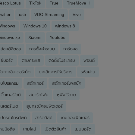
esco Lotus
TikTok
True
TrueMove H
witter
usb
VDO Streaming
Vivo
Windows
Windows 10
windows 8
windows xp
Xiaomi
Youtube
ล้องดิจิตอล
การตั้งค่าระบบ
การ์ดจอ
ีย์บอร์ด
ตามกระแส
ติดตั้งโปรแกรม
ฟอนต์
ัยจากอินเตอร์เน็ต
ยกเลิกการให้บริการ
รหัสผ่าน
ลบโปรแกรม
สติ๊กเกอร์
สติ๊กเกอร์เฟสบุ๊ค
ติ๊กเกอร์ไลน์
สมาร์ทโฟน
หูฟังไร้สาย
ินเตอร์เนต
อุปกรณ์คอมพิวเตอร์
ุปกรณ์โทรศัพท์
ฮาร์ดดิสก์
เกมคอมพิวเตอร์
กมมือถือ
เกมไลน์
เปิดตัวสินค้า
เมนบอร์ด