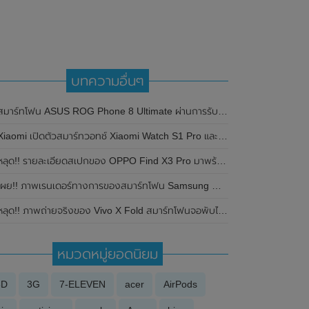
บทความอื่นๆ
มาร์ทโฟน ASUS ROG Phone 8 Ultimate ผ่านการรับรอง 3C ได้ผ่านการรับรองจาก 3C ของประเทศจีนแล้ว มาพร้อมรองรับการชาร์จเร็ว 65W
iaomi เปิดตัวสมาร์ทวอทช์ Xiaomi Watch S1 Pro และหูฟังไร้สาย Xiaomi Buds 4 Pro ในประเทศจีน
ลุด!! รายละเอียดสเปกของ OPPO Find X3 Pro มาพร้อมชิปเซ็ต Snapdragon 888 , หน้าจอ 120Hz , กล้องหลัง 4 ตัว ความละเอียดสูงถึง 50MP
ผย!! ภาพเรนเดอร์ทางการของสมาร์ทโฟน Samsung Galaxy A52 (5G) พร้อมรายละเอียดสเปกบางส่วน
ลุด!! ภาพถ่ายจริงของ Vivo X Fold สมาร์ทโฟนจอพับได้รุ่นแรกของค่าย โชว์ดีไซน์หน้าจอให้เห็นกันแบบชัดๆ
หมวดหมู่ยอดนิยม
3D
3G
7-ELEVEN
acer
AirPods