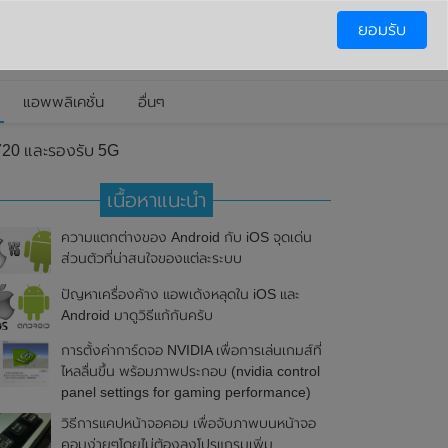
ยอมรับ
แอพพลิเคชั่น
อื่นๆ
720 และรองรับ 5G
เนื้อหาแนะนำ
ความแตกต่างของ Android กับ iOS จุดเด่น
ส่วนตัวที่น่าสนใจของแต่ละระบบ
ปัญหาเครื่องค้าง แอพเด้งหลุดใน iOS และ
Android มาดูวิธีแก้กันครับ
การตั้งค่าการ์ดจอ NVIDIA เพื่อการเล่นเกมส์ที่
ไหลลื่นขึ้น พร้อมภาพประกอบ (nvidia control
panel settings for gaming performance)
วิธีการแคปหน้าจอคอม เพื่อจับภาพบนหน้าจอ
คอมง่ายๆโดยไม่ต้องลงโปรแกรมเพิ่ม