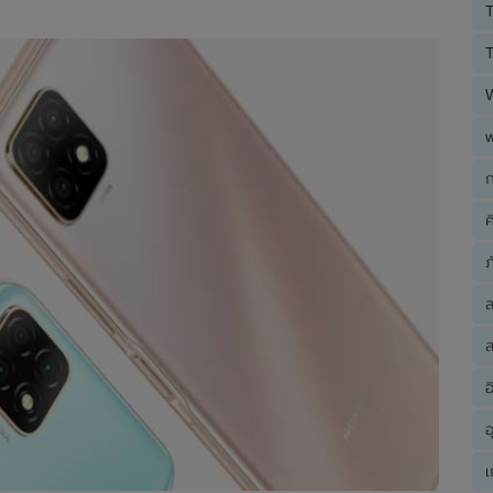
T
T
ก
ค
ภ
ส
อ
อ
เ