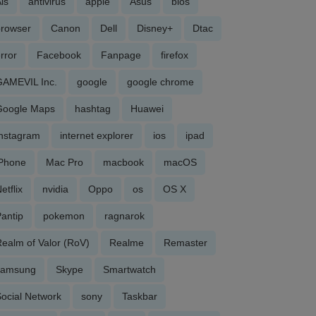
is
antivirus
apple
Asus
bios
browser
Canon
Dell
Disney+
Dtac
rror
Facebook
Fanpage
firefox
GAMEVIL Inc.
google
google chrome
Google Maps
hashtag
Huawei
Instagram
internet explorer
ios
ipad
iPhone
Mac Pro
macbook
macOS
etflix
nvidia
Oppo
os
OS X
antip
pokemon
ragnarok
ealm of Valor (RoV)
Realme
Remaster
samsung
Skype
Smartwatch
ocial Network
sony
Taskbar