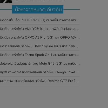
เนื้อหาจากหมวดเดียวกัน
ปิดตัวแท็บเล็ต POCO Pad (5G) อย่างเป็นทางการแล้วในประเทศอินเดีย มาพร้อมชิปเซ็ต Snapdragon 7s Gen 2 ของ Qualcomm และรองรับเครือข่าย 5G
ิดตัวสมาร์ทโฟน Vivo Y03t ในประเทศฟิลิปปินส์อย่างเป็นทางการแล้ว มาพร้อมชิปเซ็ต Unisoc T612 , กล้องหลัง ความละเอียด 13MP , แบตเตอรี่ 5,000mAh และหน้าจอแสดงผล LCD / 90Hz
ปิดตัวสมาร์ทโฟน OPPO A3 Pro (5G) และ OPPO A3x ในประเทศไทยอย่างเป็นทางการแล้ว ในราคาเริ่มต้นเพียง 3,999 บาท
ปิดราคาของสมาร์ทโฟน HMD Skyline ในประเทศไทยอย่างเป็นทางการแล้ว ราคา 14,990 บาท
ปิดตัวสมาร์ทโฟน Tecno Spark Go 1 อย่างเป็นทางการแล้ว มาพร้อมหน้าจอแสดงผล LCD / 120Hz , แบตเตอรี่ 5,000mAh และใช้ชิปเซ็ต Unisoc
Motorola เปิดตัวสมาร์ทโฟน Moto G45 (5G) อย่างเป็นทางการแล้วในอินเดีย
ลุด!! ภาพตัวเครื่องจริงของสมาร์ทโฟน Google Pixel 9a โชว์ดีไซน์ใหม่ กล้องหลังแบนราบ ไม่มีกรอบของกล้องแล้ว
ผย!! ภาพเรนเดอร์ของสมาร์ทโฟน Realme GT7 Pro โชว์ให้เห็นดีไซน์ใหม่ พร้อมเผยรายละเอียดสเปกที่สำคัญบางส่วน