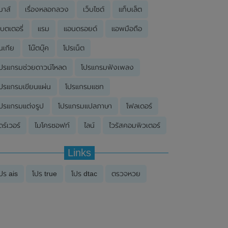
มาส์
เรื่องหลอกลวง
เว็บไซต์
แท็บเล็ต
บตเตอรี่
แรม
แอนดรอยด์
แอพมือถือ
นเกีย
โน๊ตบุ๊ค
โปรเน็ต
ปรแกรมช่วยดาวน์โหลด
โปรแกรมฟังเพลง
ปรแกรมเขียนแผ่น
โปรแกรมแชท
ปรแกรมแต่งรูป
โปรแกรมแปลภาษา
โฟลเดอร์
ดร์เวอร์
ไมโครซอฟท์
ไลน์
ไวรัสคอมพิวเตอร์
Links
ปร ais
โปร true
โปร dtac
ตรวจหวย