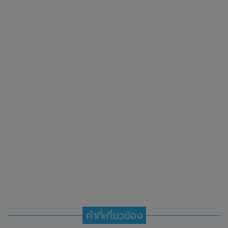
คำที่เกี่ยวข้อง