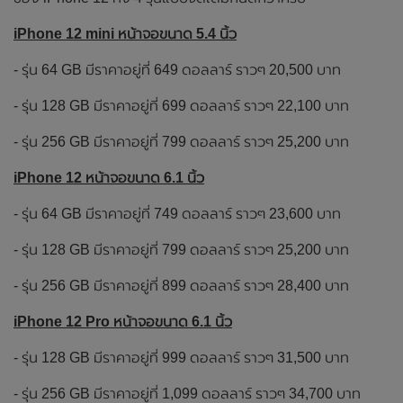
iPhone 12 mini หน้าจอขนาด 5.4 นิ้ว
- รุ่น 64 GB มีราคาอยู่ที่ 649 ดอลลาร์ ราวๆ 20,500 บาท
- รุ่น 128 GB มีราคาอยู่ที่ 699 ดอลลาร์ ราวๆ 22,100 บาท
- รุ่น 256 GB มีราคาอยู่ที่ 799 ดอลลาร์ ราวๆ 25,200 บาท
iPhone 12 หน้าจอขนาด 6.1 นิ้ว
- รุ่น 64 GB มีราคาอยู่ที่ 749 ดอลลาร์ ราวๆ 23,600 บาท
- รุ่น 128 GB มีราคาอยู่ที่ 799 ดอลลาร์ ราวๆ 25,200 บาท
- รุ่น 256 GB มีราคาอยู่ที่ 899 ดอลลาร์ ราวๆ 28,400 บาท
iPhone 12 Pro หน้าจอขนาด 6.1 นิ้ว
- รุ่น 128 GB มีราคาอยู่ที่ 999 ดอลลาร์ ราวๆ 31,500 บาท
- รุ่น 256 GB มีราคาอยู่ที่ 1,099 ดอลลาร์ ราวๆ 34,700 บาท