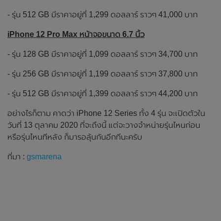
- รุ่น 512 GB มีราคาอยู่ที่ 1,299 ดอลลาร์ ราวๆ 41,000 บาท
iPhone 12 Pro Max หน้าจอขนาด 6.7 นิ้ว
- รุ่น 128 GB มีราคาอยู่ที่ 1,099 ดอลลาร์ ราวๆ 34,700 บาท
- รุ่น 256 GB มีราคาอยู่ที่ 1,199 ดอลลาร์ ราวๆ 37,800 บาท
- รุ่น 512 GB มีราคาอยู่ที่ 1,399 ดอลลาร์ ราวๆ 44,200 บาท
อย่างไรก็ตาม คาดว่า iPhone 12 Series ทั้ง 4 รุ่น จะเปิดตัวใน
วันที่ 13 ตุลาคม 2020 ที่จะถึงนี้ แต่จะวางจำหน่ายรุ่นไหนก่อน
หรือรุ่นไหนทีหลัง ก็มารอลุ้นกันอีกทีนะครับ
ที่มา :
gsmarena