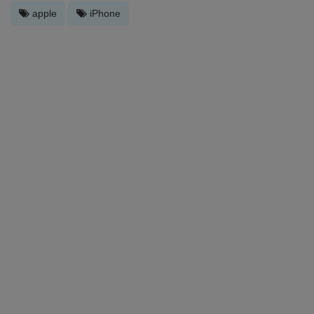
apple
iPhone