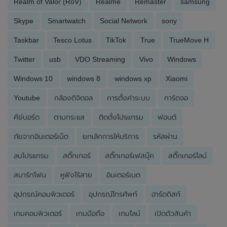
Realm of Valor (RoV)
Realme
Remaster
samsung
Skype
Smartwatch
Social Network
sony
Taskbar
Tesco Lotus
TikTok
True
TrueMove H
Twitter
usb
VDO Streaming
Vivo
Windows
Windows 10
windows 8
windows xp
Xiaomi
Youtube
กล้องดิจิตอล
การตั้งค่าระบบ
การ์ดจอ
คีย์บอร์ด
ตามกระแส
ติดตั้งโปรแกรม
ฟอนต์
ภัยจากอินเตอร์เน็ต
ยกเลิกการให้บริการ
รหัสผ่าน
ลบโปรแกรม
สติ๊กเกอร์
สติ๊กเกอร์เฟสบุ๊ค
สติ๊กเกอร์ไลน์
สมาร์ทโฟน
หูฟังไร้สาย
อินเตอร์เนต
อุปกรณ์คอมพิวเตอร์
อุปกรณ์โทรศัพท์
ฮาร์ดดิสก์
เกมคอมพิวเตอร์
เกมมือถือ
เกมไลน์
เปิดตัวสินค้า