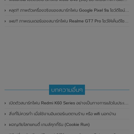
หลุด!! ภาพตัวเครื่องจริงของสมาร์ทโฟน Google Pixel 9a โชว์ดีไซน์ใหม่ กล้องหลังแบนราบ ไม่มีกรอบของกล้องแล้ว
เผย!! ภาพเรนเดอร์ของสมาร์ทโฟน Realme GT7 Pro โชว์ให้เห็นดีไซน์ใหม่ พร้อมเผยรายละเอียดสเปกที่สำคัญบางส่วน
บทความอื่นๆ
เปิดตัวสมาร์ทโฟน Redmi K60 Series อย่างเป็นทางการแล้วในประเทศจีน
สิ่งที่ไม่ควรทำ เมื่อใช้งานอินเตอร์เนตตามร้าน หรือ wifi นอกบ้าน
ผจญภัยโลกแคนดี้ เกมส์คุกกี้รัน (Cookie Run)