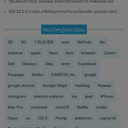
วิธีเปลี่ยนร่างอีวุย (Eevee) ให้ได้ธาตุตามต้องการ Pokemon Go
iOS 13.2.2 มาแล้ว แก้ไขปัญหาการทำงานเบื้องหลัง แอพเด้ง และปัญหาสัญญาณหาย
หมวดหมู่ยอดนิยม
3D
3G
7-ELEVEN
acer
AirPods
Ais
antivirus
apple
Asus
bios
browser
Canon
Dell
Disney+
Dtac
error
Facebook
Fanpage
firefox
GAMEVIL Inc.
google
google chrome
Google Maps
hashtag
Huawei
Instagram
internet explorer
ios
ipad
iPhone
Mac Pro
macbook
macOS
Netflix
nvidia
Oppo
os
OS X
Pantip
pokemon
ragnarok