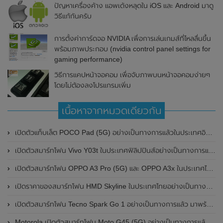
ปัญหาเครื่องค้าง แอพเด้งหลุดใน iOS และ Android มาดู
วิธีแก้กันครับ
การตั้งค่าการ์ดจอ NVIDIA เพื่อการเล่นเกมส์ที่ไหลลื่นขึ้น
พร้อมภาพประกอบ (nvidia control panel settings for
gaming performance)
วิธีการแคปหน้าจอคอม เพื่อจับภาพบนหน้าจอคอมง่ายๆ
โดยไม่ต้องลงโปรแกรมเพิ่ม
เนื้อหาจากหมวดเดียวกัน
เปิดตัวแท็บเล็ต POCO Pad (5G) อย่างเป็นทางการแล้วในประเทศอินเดีย มาพร้อมชิปเซ็ต Snapdragon 7s Gen 2 ของ Qualcomm และรองรับเครือข่าย 5G
เปิดตัวสมาร์ทโฟน Vivo Y03t ในประเทศฟิลิปปินส์อย่างเป็นทางการแล้ว มาพร้อมชิปเซ็ต Unisoc T612 , กล้องหลัง ความละเอียด 13MP , แบตเตอรี่ 5,000mAh และหน้าจอแสดงผล LCD / 90Hz
เปิดตัวสมาร์ทโฟน OPPO A3 Pro (5G) และ OPPO A3x ในประเทศไทยอย่างเป็นทางการแล้ว ในราคาเริ่มต้นเพียง 3,999 บาท
เปิดราคาของสมาร์ทโฟน HMD Skyline ในประเทศไทยอย่างเป็นทางการแล้ว ราคา 14,990 บาท
เปิดตัวสมาร์ทโฟน Tecno Spark Go 1 อย่างเป็นทางการแล้ว มาพร้อมหน้าจอแสดงผล LCD / 120Hz , แบตเตอรี่ 5,000mAh และใช้ชิปเซ็ต Unisoc
Motorola เปิดตัวสมาร์ทโฟน Moto G45 (5G) อย่างเป็นทางการแล้วในอินเดีย