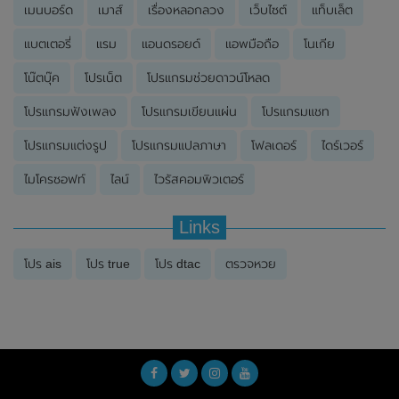
เมนบอร์ด
เมาส์
เรื่องหลอกลวง
เว็บไซต์
แท็บเล็ต
แบตเตอรี่
แรม
แอนดรอยด์
แอพมือถือ
โนเกีย
โน๊ตบุ๊ค
โปรเน็ต
โปรแกรมช่วยดาวน์โหลด
โปรแกรมฟังเพลง
โปรแกรมเขียนแผ่น
โปรแกรมแชท
โปรแกรมแต่งรูป
โปรแกรมแปลภาษา
โฟลเดอร์
ไดร์เวอร์
ไมโครซอฟท์
ไลน์
ไวรัสคอมพิวเตอร์
Links
โปร ais
โปร true
โปร dtac
ตรวจหวย