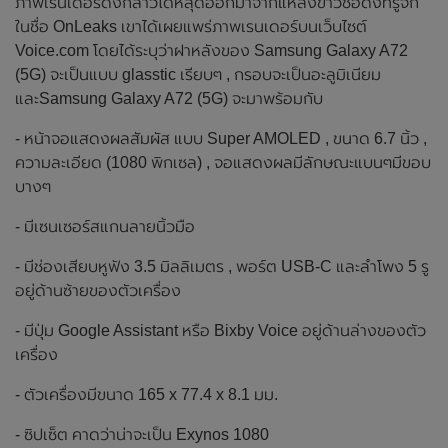
ภาพเรนเดอร์ดังกล่าวได้หลุดออกมาจากแหล่งข่าวชื่อดังที่รู้จัก
ในชื่อ OnLeaks เขาได้เผยแพร่ภาพเรนเดอร์บนเว็บไซต์
Voice.com โดยได้ระบุว่าฝาหลังของ Samsung Galaxy A72
(5G) จะเป็นแบบ glasstic เรียบๆ , กรอบจะเป็นอะลูมิเนียม
และSamsung Galaxy A72 (5G) จะมาพร้อมกับ
- หน้าจอแสดงผลสัมผัส แบบ Super AMOLED , ขนาด 6.7 นิ้ว ,
ความละเอียด (1080 พิกเซล) , จอแสดงผลมีลักษณะแบนๆมีขอบ
บางๆ
- มีเซนเซอร์สแกนลายนิ้วมือ
- มีช่องเสียบหูฟัง 3.5 มิลลิเมตร , พอร์ต USB-C และลำโพง 5 รู
อยู่ด้านซ้ายของตัวเครื่อง
- มีปุ่ม Google Assistant หรือ Bixby Voice อยู่ด้านล่างของตัว
เครื่อง
- ตัวเครื่องมีขนาด 165 x 77.4 x 8.1 มม.
- ซิปเซ็ต คาดว่าน่าจะเป็น Exynos 1080