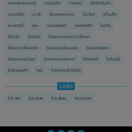
เกมคอมพิวเตอร์
เกมมือถือ
เกมไลน์
เปิดตัวสินค้า
เมนบอร์ด
เมาส์
เรื่องหลอกลวง
เว็บไซต์
แท็บเล็ต
แบตเตอรี่
แรม
แอนดรอยด์
แอพมือถือ
โนเกีย
โน๊ตบุ๊ค
โปรเน็ต
โปรแกรมช่วยดาวน์โหลด
โปรแกรมฟังเพลง
โปรแกรมเขียนแผ่น
โปรแกรมแชท
โปรแกรมแต่งรูป
โปรแกรมแปลภาษา
โฟลเดอร์
ไดร์เวอร์
ไมโครซอฟท์
ไลน์
ไวรัสคอมพิวเตอร์
Links
โปร ais
โปร true
โปร dtac
ตรวจหวย