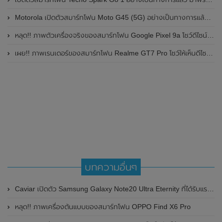
Motorola เปิดตัวสมาร์ทโฟน Moto G45 (5G) อย่างเป็นทางการแล้วในอินเดีย
หลุด!! ภาพตัวเครื่องจริงของสมาร์ทโฟน Google Pixel 9a โชว์ดีไซน์ใหม่ กล้องหลังแบนราบ ไม่มีกรอบของกล้องแล้ว
เผย!! ภาพเรนเดอร์ของสมาร์ทโฟน Realme GT7 Pro โชว์ให้เห็นดีไซน์ใหม่ พร้อมเผยรายละเอียดสเปกที่สำคัญบางส่วน
บทความอื่นๆ
Caviar เปิดตัว Samsung Galaxy Note20 Ultra Eternity ที่ได้รับแรงบันดาลใจมาจากอนุสาวรีย์ที่มีชื่อเสียง 4 แห่ง และใช้วัสดุจากหินอ่อน Marble และทองคำ Rose gold
หลุด!! ภาพเครื่องต้นแบบของสมาร์ทโฟน OPPO Find X6 Pro