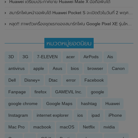
Huawei เตรียมประกาศขาย Huawei Mate X มือถือพับได้
สมาร์ทโฟนหน้าจอพับได้ Huawei Pocket S จะเปิดตัวในวันที่ 2 พฤศจิกายน 2022 นี้ ในประเทศจีน
หลุด!! ภาพตัวเครื่องชุดแรกของสมาร์ทโฟน Google Pixel XE รุ่นใหม่ และยังโผล่บนเว็บไซต์ของ Geekbench ด้วย
หมวดหมู่ยอดนิยม
3D
3G
7-ELEVEN
acer
AirPods
Ais
antivirus
apple
Asus
bios
browser
Canon
Dell
Disney+
Dtac
error
Facebook
Fanpage
firefox
GAMEVIL Inc.
google
google chrome
Google Maps
hashtag
Huawei
Instagram
internet explorer
ios
ipad
iPhone
Mac Pro
macbook
macOS
Netflix
nvidia