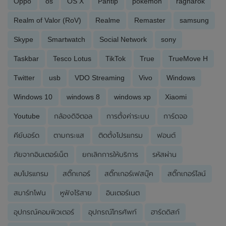
Oppo
os
OS X
Pantip
pokemon
ragnarok
Realm of Valor (RoV)
Realme
Remaster
samsung
Skype
Smartwatch
Social Network
sony
Taskbar
Tesco Lotus
TikTok
True
TrueMove H
Twitter
usb
VDO Streaming
Vivo
Windows
Windows 10
windows 8
windows xp
Xiaomi
Youtube
กล้องดิจิตอล
การตั้งค่าระบบ
การ์ดจอ
คีย์บอร์ด
ตามกระแส
ติดตั้งโปรแกรม
ฟอนต์
ภัยจากอินเตอร์เน็ต
ยกเลิกการให้บริการ
รหัสผ่าน
ลบโปรแกรม
สติ๊กเกอร์
สติ๊กเกอร์เฟสบุ๊ค
สติ๊กเกอร์ไลน์
สมาร์ทโฟน
หูฟังไร้สาย
อินเตอร์เนต
อุปกรณ์คอมพิวเตอร์
อุปกรณ์โทรศัพท์
ฮาร์ดดิสก์