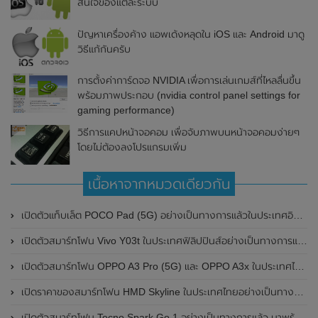
สนใจของแต่ละระบบ
ปัญหาเครื่องค้าง แอพเด้งหลุดใน iOS และ Android มาดู
วิธีแก้กันครับ
การตั้งค่าการ์ดจอ NVIDIA เพื่อการเล่นเกมส์ที่ไหลลื่นขึ้น
พร้อมภาพประกอบ (nvidia control panel settings for
gaming performance)
วิธีการแคปหน้าจอคอม เพื่อจับภาพบนหน้าจอคอมง่ายๆ
โดยไม่ต้องลงโปรแกรมเพิ่ม
เนื้อหาจากหมวดเดียวกัน
เปิดตัวแท็บเล็ต POCO Pad (5G) อย่างเป็นทางการแล้วในประเทศอินเดีย มาพร้อมชิปเซ็ต Snapdragon 7s Gen 2 ของ Qualcomm และรองรับเครือข่าย 5G
เปิดตัวสมาร์ทโฟน Vivo Y03t ในประเทศฟิลิปปินส์อย่างเป็นทางการแล้ว มาพร้อมชิปเซ็ต Unisoc T612 , กล้องหลัง ความละเอียด 13MP , แบตเตอรี่ 5,000mAh และหน้าจอแสดงผล LCD / 90Hz
เปิดตัวสมาร์ทโฟน OPPO A3 Pro (5G) และ OPPO A3x ในประเทศไทยอย่างเป็นทางการแล้ว ในราคาเริ่มต้นเพียง 3,999 บาท
เปิดราคาของสมาร์ทโฟน HMD Skyline ในประเทศไทยอย่างเป็นทางการแล้ว ราคา 14,990 บาท
เปิดตัวสมาร์ทโฟน Tecno Spark Go 1 อย่างเป็นทางการแล้ว มาพร้อมหน้าจอแสดงผล LCD / 120Hz , แบตเตอรี่ 5,000mAh และใช้ชิปเซ็ต Unisoc