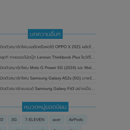
บทความอื่นๆ
เปิดตัวสมาร์ทโฟนจอยืดหรือหดได้ OPPO X 2021 ผลิตโดย BOE
ลุด!! ภาพของโน้ตบุ๊ก Lenovo Thinkbook Plus โชว์ดีไซน์แปลกใหม่ หน้าจอที่สองขนาดเล็กอยู่ข้างคีย์บอร์ด
ปิดตัวสมาร์ทโฟน Moto G Power 5G (2024) และ Moto G 5G (2024) อย่างเป็นทางการแล้ว
ปิดตัวสมาร์ทโฟน Samsung Galaxy A52s (5G) มาพร้อมชิปเซ็ต Snapdragon 778 SoC และชาร์จไว 25W
ปิดตัวสมาร์ทแบรนด์ Samsung Galaxy Fit3 อย่างเป็นทางการ ในราคาเพียง 1,990 บาทเท่านั้น
หมวดหมู่ยอดนิยม
3D
3G
7-ELEVEN
acer
AirPods