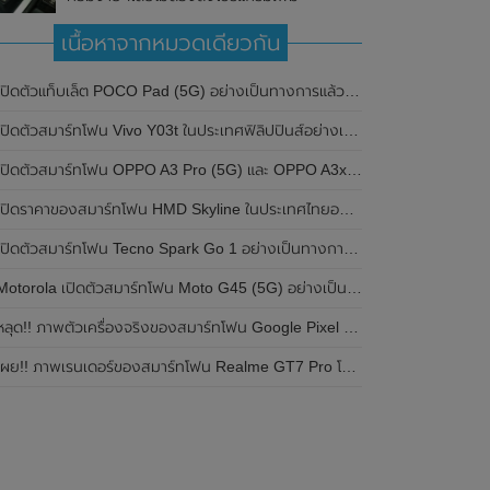
เนื้อหาจากหมวดเดียวกัน
ปิดตัวแท็บเล็ต POCO Pad (5G) อย่างเป็นทางการแล้วในประเทศอินเดีย มาพร้อมชิปเซ็ต Snapdragon 7s Gen 2 ของ Qualcomm และรองรับเครือข่าย 5G
ิดตัวสมาร์ทโฟน Vivo Y03t ในประเทศฟิลิปปินส์อย่างเป็นทางการแล้ว มาพร้อมชิปเซ็ต Unisoc T612 , กล้องหลัง ความละเอียด 13MP , แบตเตอรี่ 5,000mAh และหน้าจอแสดงผล LCD / 90Hz
ปิดตัวสมาร์ทโฟน OPPO A3 Pro (5G) และ OPPO A3x ในประเทศไทยอย่างเป็นทางการแล้ว ในราคาเริ่มต้นเพียง 3,999 บาท
ปิดราคาของสมาร์ทโฟน HMD Skyline ในประเทศไทยอย่างเป็นทางการแล้ว ราคา 14,990 บาท
ปิดตัวสมาร์ทโฟน Tecno Spark Go 1 อย่างเป็นทางการแล้ว มาพร้อมหน้าจอแสดงผล LCD / 120Hz , แบตเตอรี่ 5,000mAh และใช้ชิปเซ็ต Unisoc
Motorola เปิดตัวสมาร์ทโฟน Moto G45 (5G) อย่างเป็นทางการแล้วในอินเดีย
ลุด!! ภาพตัวเครื่องจริงของสมาร์ทโฟน Google Pixel 9a โชว์ดีไซน์ใหม่ กล้องหลังแบนราบ ไม่มีกรอบของกล้องแล้ว
ผย!! ภาพเรนเดอร์ของสมาร์ทโฟน Realme GT7 Pro โชว์ให้เห็นดีไซน์ใหม่ พร้อมเผยรายละเอียดสเปกที่สำคัญบางส่วน