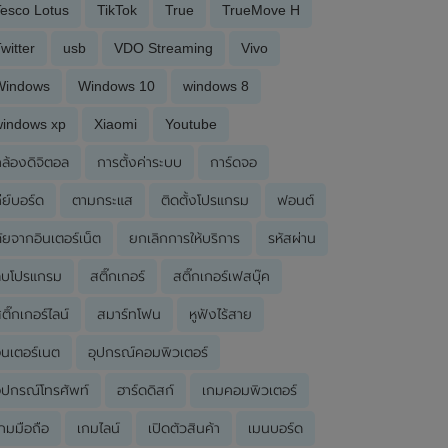
esco Lotus
TikTok
True
TrueMove H
witter
usb
VDO Streaming
Vivo
Windows
Windows 10
windows 8
windows xp
Xiaomi
Youtube
ล้องดิจิตอล
การตั้งค่าระบบ
การ์ดจอ
ีย์บอร์ด
ตามกระแส
ติดตั้งโปรแกรม
ฟอนต์
ัยจากอินเตอร์เน็ต
ยกเลิกการให้บริการ
รหัสผ่าน
ลบโปรแกรม
สติ๊กเกอร์
สติ๊กเกอร์เฟสบุ๊ค
ติ๊กเกอร์ไลน์
สมาร์ทโฟน
หูฟังไร้สาย
ินเตอร์เนต
อุปกรณ์คอมพิวเตอร์
ุปกรณ์โทรศัพท์
ฮาร์ดดิสก์
เกมคอมพิวเตอร์
กมมือถือ
เกมไลน์
เปิดตัวสินค้า
เมนบอร์ด