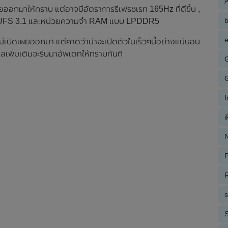
A
ออกมาให้ทราบ แต่อาจมีอัตราการรีเฟรชเรท 165Hz ที่ดีขึ้น ,
มูลแบบ UFS 3.1 และหน่วยความจำ RAM แบบ LPDDR5
e
่เปิดเผยออกมา แต่คาดว่าน่าจะเปิดตัวในเร็วๆนี้อย่างแน่นอน
เพิ่มเติมจะรีบมาอัพเดทให้ทราบทันที
N
P
R
S