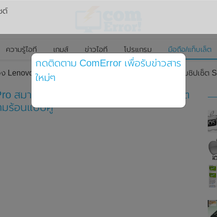
ซต์
ความรู้ไอที
เกมส์
ข่าวไอที
โปรแกรม
มือถือ/แท็บเล็ต
กดติดตาม ComError เพื่อรับข่าวสาร
ของ Lenovo Legion 2 Pro สมาร์ทโฟนเกมมิ่งรุ่นใหม่ มาพร้อมชิปเซ็
ใหม่ๆ
ro สมาร์ทโฟนเกมมิ่งรุ่นใหม่ มาพร้อมชิปเซ็ต
มร้อนแบบคู่