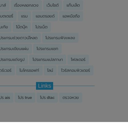
มาส์
เรื่องหลอกลวง
เว็บไซต์
แท็บเล็ต
บตเตอรี่
แรม
แอนดรอยด์
แอพมือถือ
นเกีย
โน๊ตบุ๊ค
โปรเน็ต
ปรแกรมช่วยดาวน์โหลด
โปรแกรมฟังเพลง
ปรแกรมเขียนแผ่น
โปรแกรมแชท
ปรแกรมแต่งรูป
โปรแกรมแปลภาษา
โฟลเดอร์
ดร์เวอร์
ไมโครซอฟท์
ไลน์
ไวรัสคอมพิวเตอร์
Links
ปร ais
โปร true
โปร dtac
ตรวจหวย